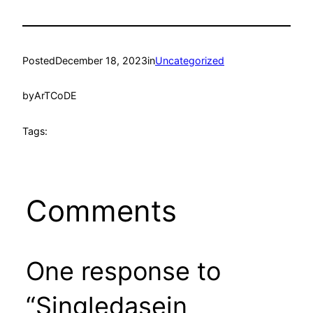
Posted
December 18, 2023
in
Uncategorized
by
ArTCoDE
Tags:
Comments
One response to
“Singledasein