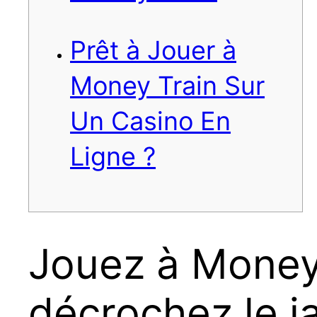
Prêt à Jouer à
Money Train Sur
Un Casino En
Ligne ?
Jouez à Money 
décrochez le j