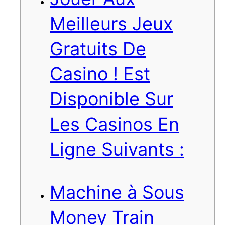
Meilleurs Jeux
Gratuits De
Casino ! Est
Disponible Sur
Les Casinos En
Ligne Suivants :
Machine à Sous
Money Train