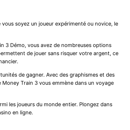
ue vous soyez un joueur expérimenté ou novice, le
rain 3 Démo, vous avez de nombreuses options
permettent de jouer sans risquer votre argent, ce
nancier.
ortunités de gagner. Avec des graphismes et des
, le Money Train 3 vous emmène dans un voyage
rmi les joueurs du monde entier. Plongez dans
sino en ligne.