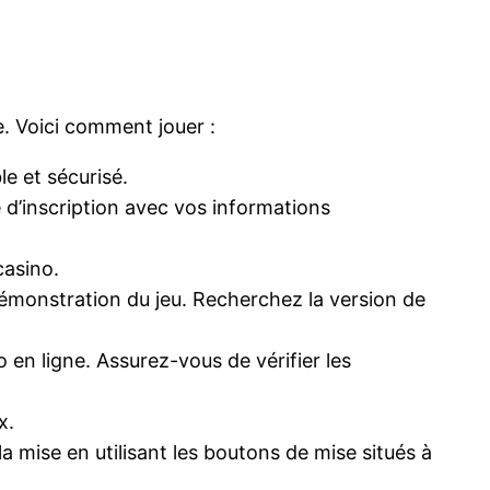
e. Voici comment jouer :
le et sécurisé.
 d’inscription avec vos informations
casino.
 démonstration du jeu. Recherchez la version de
 en ligne. Assurez-vous de vérifier les
x.
 mise en utilisant les boutons de mise situés à