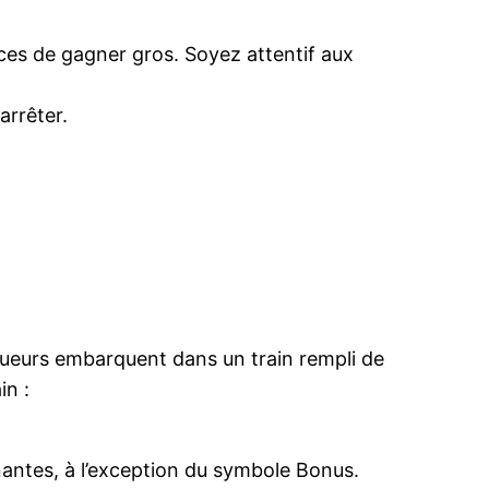
ces de gagner gros. Soyez attentif aux
arrêter.
joueurs embarquent dans un train rempli de
in :
antes, à l’exception du symbole Bonus.