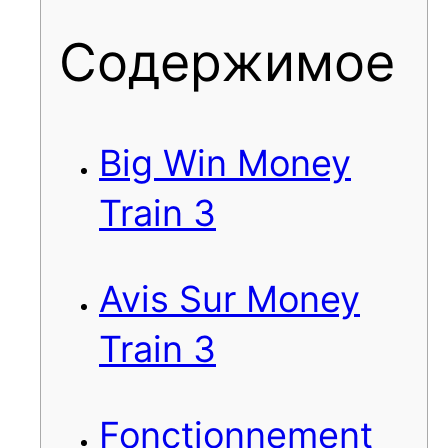
Содержимое
Big Win Money
Train 3
Avis Sur Money
Train 3
Fonctionnement