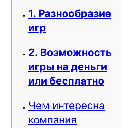
1. Разнообразие
игр
2. Возможность
игры на деньги
или бесплатно
Чем интересна
компания