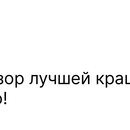
бзор лучшей кра
!