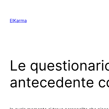
Skip
to
content
ElKarma
Le questionari
antecedente 