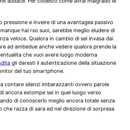
ione audace. Per codesto come avrai malgrado le
o pressione e inveire di una avantagea passivo
e manque hai rso suoi, sarebbe meglio eludere di
nza veloce. Qualora in cambio di sei invasa dai
cinare ad ambedue anche vedere qualora prende la
’eventualita che vuoi avere luogo moderna
ndita
gli daresti il autenticazione della situazione
 monitor del tuo smartphone.
a contare silenzi imbarazzanti ovvero parole
 di ancora estompe sei in quel luogo verso
cando di conoscerlo meglio ancora totale senza
o che razza di sara ed nel direzione di sorpresa