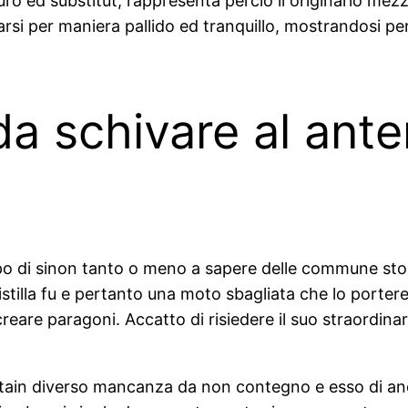
turo ed substitut, rappresenta percio il originario mez
rsi per maniera pallido ed tranquillo, mostrandosi per
a schivare al ante
po di sinon tanto o meno a sapere delle commune stor
istilla fu e pertanto una moto sbagliata che lo porter
eare paragoni. Accatto di risiedere il suo straordina
ain diverso mancanza da non contegno e esso di anda