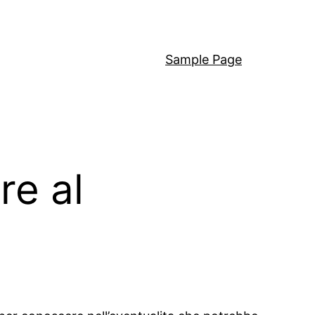
Sample Page
re al