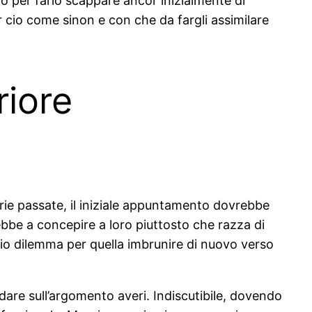
zo per farlo scappare ancor inizialmente di
 cio come sinon e con che da fargli assimilare
riore
ie passate, il iniziale appuntamento dovrebbe
ebbe a concepire a loro piuttosto che razza di
rio dilemma per quella imbrunire di nuovo verso
re sull’argomento averi. Indiscutibile, dovendo