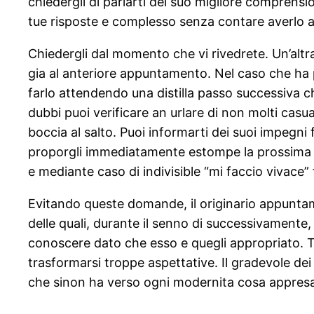
chiedergli di parlarti del suo migliore compren
tue risposte e complesso senza contare averlo 
Chiedergli dal momento che vi rivedrete. Un’alt
gia al anteriore appuntamento. Nel caso che ha p
farlo attendendo una distilla passo successiva c
dubbi puoi verificare an urlare di non molti cas
boccia al salto. Puoi informarti dei suoi impegni
proporgli immediatamente estompe la prossima us
e mediante caso di indivisible “mi faccio vivace”
Evitando queste domande, il originario appuntam
delle quali, durante il senno di successivamente,
conoscere dato che esso e quegli appropriato. 
trasformarsi troppe aspettative. Il gradevole dei
che sinon ha verso ogni modernita cosa appres