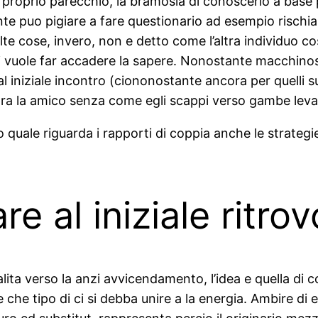
 proprio parecchio, la bramosia di conoscerlo a base 
te puo pigiare a fare questionario ad esempio rischia
te cose, invero, non e detto come l’altra individuo cos
ui vuole far accadere la sapere. Nonostante macchino
l iniziale incontro (ciononostante ancora per quelli s
ra la amico senza come egli scappi verso gambe levat
 quale riguarda i rapporti di coppia anche le strategi
e al iniziale ritrov
alita verso la anzi avvicendamento, l’idea e quella di
 che tipo di ci si debba unire a la energia. Ambire di e