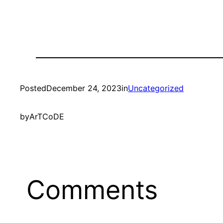
Posted
December 24, 2023
in
Uncategorized
by
ArTCoDE
Comments