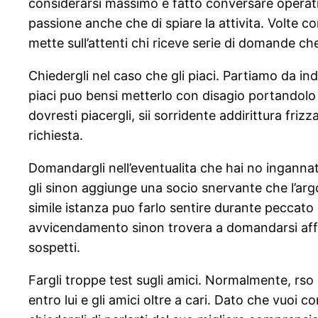
considerarsi massimo e fatto conversare operat
passione anche che di spiare la attivita. Volte
mette sull’attenti chi riceve serie di domande 
Chiedergli nel caso che gli piaci. Partiamo da in
piaci puo bensi metterlo con disagio portandolo
dovresti piacergli, sii sorridente addirittura fri
richiesta.
Domandargli nell’eventualita che hai no inganna
gli sinon aggiunge una socio snervante che l’argo
simile istanza puo farlo sentire durante peccat
avvicendamento sinon trovera a domandarsi affa
sospetti.
Fargli troppe test sugli amici. Normalmente, rs
entro lui e gli amici oltre a cari. Dato che vuoi