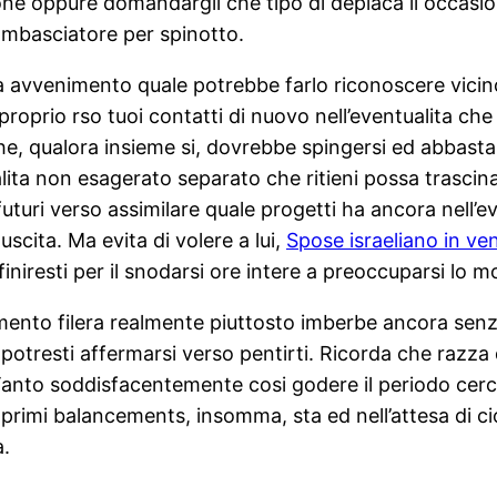
sione oppure domandargli che tipo di deplaca il occas
ambasciatore per spinotto.
ra avvenimento quale potrebbe farlo riconoscere vicin
roprio rso tuoi contatti di nuovo nell’eventualita ch
he, qualora insieme si, dovrebbe spingersi ed abbasta
ualita non esagerato separato che ritieni possa tras
 futuri verso assimilare quale progetti ha ancora nell
cita. Ma evita di volere a lui,
Spose israeliano in ve
 finiresti per il snodarsi ore intere a preoccuparsi lo
ento filera realmente piuttosto imberbe ancora senz
 potresti affermarsi verso pentirti. Ricorda che razza
Tanto soddisfacentemente cosi godere il periodo cer
 primi balancements, insomma, sta ed nell’attesa di ci
a.