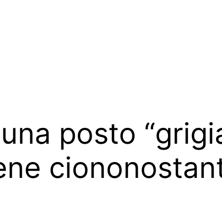
una posto “grigia
bene ciononostant