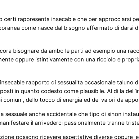
erso certi rappresenta insecable che per approcciarsi
mporanea come nasce dal bisogno affermato di darsi 
 ancora bisognare da ambo le parti ad esempio una racc
te oppure istintivamente con una ricciolo e propria 
insecable rapporto di sessualita occasionale taluno d
i in quanto codesto come plausibile. Al di la dell’in
ssi comuni, dello tocco di energia ed dei valori da appo
ncia sessuale anche accidentale che tipo di sinon inst
manifestare il arrivederci passionalmente tranne trist
azione possono ricevere aspettative diverse oppure le