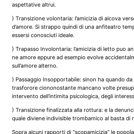
aspettative altrui.
) Transizione volontaria: l’amicizia di alcova v
d’amore. Si strappo quindi di una anfiteatro te
essersi conosciuti ideale.
) Trapasso Involontaria: l’amicizia di letto puo
ne amore eppure ad esempio evolve accidentalmen
sull’amore alterno.
) Passaggio Insopportabile: sinon ha quando da 
trasforore ciononostante mancano volte presuppost
intervento dell’intimita psicologica, degli intere
) Transizione finalizzata alla rottura: e la denu
quale diviene indivisible trombamico al basta di 
Sopra alcuni rapporti di “scopamicizia” le popol