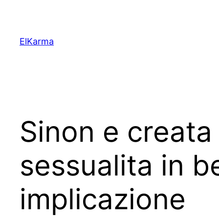
Skip
to
content
ElKarma
Sinon e creata 
sessualita in 
implicazione