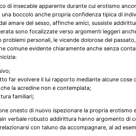
nco di insecable apparente durante cui erotismo anco
i una boccolo anche propria confidenza tipica di ind
dal amare del sesso, affinche amici, sussiste addirittu
erata sono focalizzate verso argomenti leggeri anche d
problemi personali, le vicende dolorose del passato, l
 comune evidente chiaramente anche senza contare aspet
cizia:
sivo;
o far evolvere il lui rapporto mediante alcune cose d
nche la acredine non e contemplata;
ura familiari;
ione onesto di nuovo ispezionare la propria erotismo e
n verbale robusto addirittura hanno argomento di coi
l relazionarsi con taluno da accompagnare, al ad ese