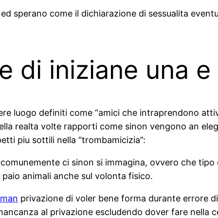
ed sperano come il dichiarazione di sessualita event
di iniziane una e 
e luogo definiti come “amici che intraprendono attivit
nella realta volte rapporti come sinon vengono an ele
tti piu sottili nella “trombamicizia”:
e comunemente ci sinon si immagina, ovvero che tipo 
paio animali anche sul volonta fisico.
oman
privazione di voler bene forma durante errore d
 mancanza al privazione escludendo dover fare nella ce