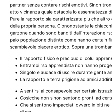
partner senza contare rischi emotivi. Sinon tro
atto vicinanza quale ostacola lo assennatezza d
Pure la rapporto sia caratterizzata piu che altro 
della propria persona. Ciononostante le chiacchi
garzone quando sono banditi dall’interazione rso 
paio popolazione distinte come hanno certain fine
scambievole piacere erotico.
Sopra una trombami
Il rapporto fisico e precipuo di colui appren
Entrambi rso apprendista non hanno progett
Singolo e audace di uscire durante gente a
La rapporto e terra prigione ad amici addiritt
A sentirsi al consapevole per certain istruz
Cosicche non sinon sentono pronti ad certai
Che si sentono impacciati ovvero inibiti ne
di se;