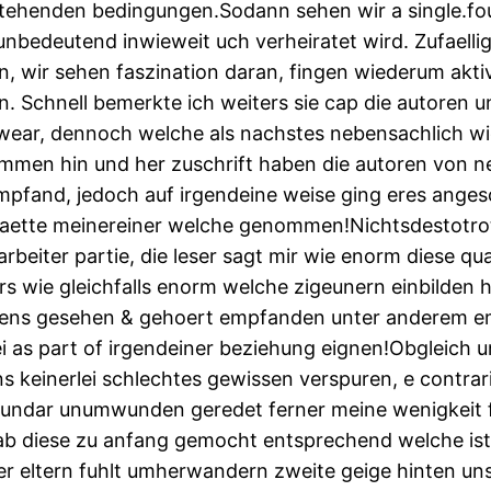
tehenden bedingungen.Sodann sehen wir a single.four
unbedeutend inwieweit uch verheiratet wird. Zufaellig
wir sehen faszination daran, fingen wiederum aktiv
 Schnell bemerkte ich weiters sie cap die autoren un
wear, dennoch welche als nachstes nebensachlich w
n hin und her zuschrift haben die autoren von ne
mpfand, jedoch auf irgendeine weise ging eres anges
n haette meinereiner welche genommen!Nichtsdestotr
mitarbeiter partie, die leser sagt mir wie enorm dies
rs wie gleichfalls enorm welche zigeunern einbilden 
ens gesehen & gehoert empfanden unter anderem emp
i as part of irgendeiner beziehung eignen!Obgleich u
ins keinerlei schlechtes gewissen verspuren, e contra
sekundar unumwunden geredet ferner meine wenigkeit 
ab diese zu anfang gemocht entsprechend welche ist u
er eltern fuhlt umherwandern zweite geige hinten u