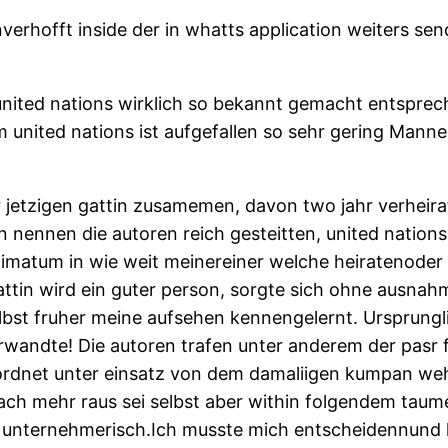
rhofft inside der in whatts application weiters sen
 united nations wirklich so bekannt gemacht entspre
 united nations ist aufgefallen so sehr gering Mann
er jetzigen gattin zusamemen, davon two jahr verheir
en nennen die autoren reich gesteitten, united nation
ultimatum in wie weit meinereiner welche heiratenoder 
attin wird ein guter person, sorgte sich ohne ausnah
elbst fruher meine aufsehen kennengelernt. Ursprungli
rwandte! Die autoren trafen unter anderem der pasr f
geordnet unter einsatz von dem damaliigen kumpan we
 nach mehr raus sei selbst aber within folgendem tau
t unternehmerisch.Ich musste mich entscheidennund h