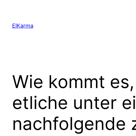
Skip
to
content
ElKarma
Wie kommt es, 
etliche unter e
nachfolgende z