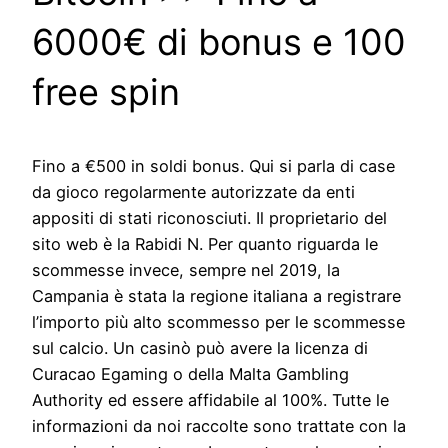
6000€ di bonus e 100
free spin
Fino a €500 in soldi bonus. Qui si parla di case
da gioco regolarmente autorizzate da enti
appositi di stati riconosciuti. Il proprietario del
sito web è la Rabidi N. Per quanto riguarda le
scommesse invece, sempre nel 2019, la
Campania è stata la regione italiana a registrare
l’importo più alto scommesso per le scommesse
sul calcio. Un casinò può avere la licenza di
Curacao Egaming o della Malta Gambling
Authority ed essere affidabile al 100%. Tutte le
informazioni da noi raccolte sono trattate con la