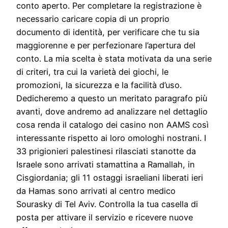
conto aperto. Per completare la registrazione è
necessario caricare copia di un proprio
documento di identità, per verificare che tu sia
maggiorenne e per perfezionare l’apertura del
conto. La mia scelta è stata motivata da una serie
di criteri, tra cui la varietà dei giochi, le
promozioni, la sicurezza e la facilità d’uso.
Dedicheremo a questo un meritato paragrafo più
avanti, dove andremo ad analizzare nel dettaglio
cosa renda il catalogo dei casino non AAMS così
interessante rispetto ai loro omologhi nostrani. I
33 prigionieri palestinesi rilasciati stanotte da
Israele sono arrivati stamattina a Ramallah, in
Cisgiordania; gli 11 ostaggi israeliani liberati ieri
da Hamas sono arrivati al centro medico
Sourasky di Tel Aviv. Controlla la tua casella di
posta per attivare il servizio e ricevere nuove