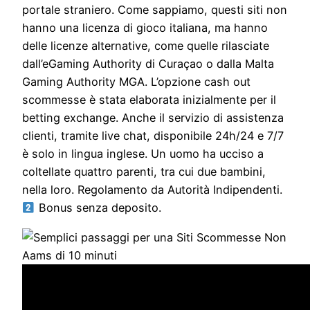
portale straniero. Come sappiamo, questi siti non
hanno una licenza di gioco italiana, ma hanno
delle licenze alternative, come quelle rilasciate
dall’eGaming Authority di Curaçao o dalla Malta
Gaming Authority MGA. L’opzione cash out
scommesse è stata elaborata inizialmente per il
betting exchange. Anche il servizio di assistenza
clienti, tramite live chat, disponibile 24h/24 e 7/7
è solo in lingua inglese. Un uomo ha ucciso a
coltellate quattro parenti, tra cui due bambini,
nella loro. Regolamento da Autorità Indipendenti.
Bonus senza deposito.