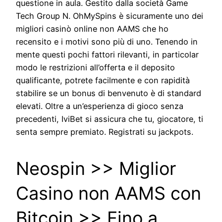
questione in aula. Gestito dalla società Game
Tech Group N. OhMySpins è sicuramente uno dei
migliori casinò online non AAMS che ho
recensito e i motivi sono più di uno. Tenendo in
mente questi pochi fattori rilevanti, in particolar
modo le restrizioni all’offerta e il deposito
qualificante, potrete facilmente e con rapidità
stabilire se un bonus di benvenuto è di standard
elevati. Oltre a un’esperienza di gioco senza
precedenti, IviBet si assicura che tu, giocatore, ti
senta sempre premiato. Registrati su jackpots.
Neospin >> Miglior
Casino non AAMS con
Bitcoin >> Fino a