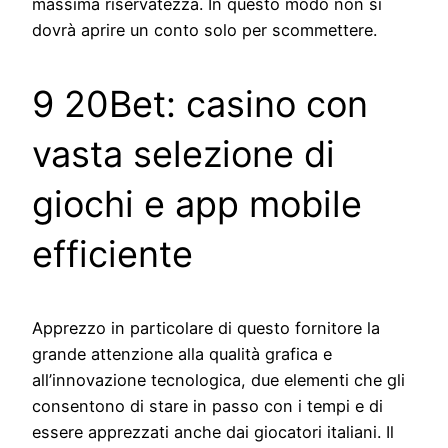
massima riservatezza. In questo modo non si
dovrà aprire un conto solo per scommettere.
9 20Bet: casino con
vasta selezione di
giochi e app mobile
efficiente
Apprezzo in particolare di questo fornitore la
grande attenzione alla qualità grafica e
all’innovazione tecnologica, due elementi che gli
consentono di stare in passo con i tempi e di
essere apprezzati anche dai giocatori italiani. Il