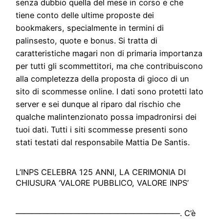
senza dubbio quella del mese in corso e che
tiene conto delle ultime proposte dei
bookmakers, specialmente in termini di
palinsesto, quote e bonus. Si tratta di
caratteristiche magari non di primaria importanza
per tutti gli scommettitori, ma che contribuiscono
alla completezza della proposta di gioco di un
sito di scommesse online. I dati sono protetti lato
server e sei dunque al riparo dal rischio che
qualche malintenzionato possa impadronirsi dei
tuoi dati. Tutti i siti scommesse presenti sono
stati testati dal responsabile Mattia De Santis.
L’INPS CELEBRA 125 ANNI, LA CERIMONIA DI
CHIUSURA ‘VALORE PUBBLICO, VALORE INPS’
—————————————————————. C’è