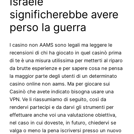
Israele
significherebbe avere
perso la guerra
I casino non AAMS sono legali ma leggere le
recensioni di chi ha giocato in quel casinò prima
di te è una misura utilissima per metterti al riparo
da brutte esperienze e per sapere cosa ne pensa
la maggior parte degli utenti di un determinato
casino online non aams. Ma per giocare sui
Casinò che avete indicato bisogna usare una
VPN. Ve li riassumiamo di seguito, così da
rendervi partecipi e da darvi gli strumenti per
effettuare anche voi una valutazione obiettiva,
nel caso in cui doveste, in futuro, chiedervi se
valga o meno la pena iscriversi presso un nuovo