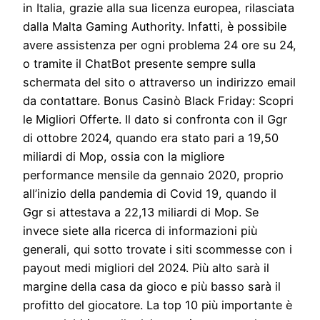
in Italia, grazie alla sua licenza europea, rilasciata
dalla Malta Gaming Authority. Infatti, è possibile
avere assistenza per ogni problema 24 ore su 24,
o tramite il ChatBot presente sempre sulla
schermata del sito o attraverso un indirizzo email
da contattare. Bonus Casinò Black Friday: Scopri
le Migliori Offerte. Il dato si confronta con il Ggr
di ottobre 2024, quando era stato pari a 19,50
miliardi di Mop, ossia con la migliore
performance mensile da gennaio 2020, proprio
all’inizio della pandemia di Covid 19, quando il
Ggr si attestava a 22,13 miliardi di Mop. Se
invece siete alla ricerca di informazioni più
generali, qui sotto trovate i siti scommesse con i
payout medi migliori del 2024. Più alto sarà il
margine della casa da gioco e più basso sarà il
profitto del giocatore. La top 10 più importante è