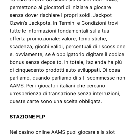
permettono ai giocatori di iniziare a giocare
senza dover rischiare i propri soldi. Jackpot
Ozwin’s Jackpots. In Termini e Condizioni trovi
tutte le informazioni fondamentali sulla tua
offerta promozionale: valore, tempistiche,
scadenza, giochi validi, percentuali di riscossione
e, ovviamente, se è obbligatorio digitare il codice
bonus senza deposito. In totale, l’azienda ha più
di cinquecento prodotti auto sviluppati. Di cosa
parliamo, quando parliamo di siti scommesse non
AAMS. Per i giocatori italiani che cercano
un’esperienza di transazione senza interruzioni,
queste carte sono una scelta obbligata.
STAZIONE FLP
Nei casino online AAMS puoi giocare alla slot