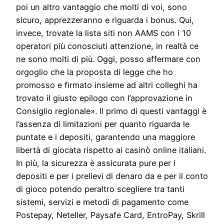
poi un altro vantaggio che molti di voi, sono
sicuro, apprezzeranno e riguarda i bonus. Qui,
invece, trovate la lista siti non AAMS con i 10
operatori più conosciuti attenzione, in realtà ce
ne sono molti di più. Oggi, posso affermare con
orgoglio che la proposta di legge che ho
promosso e firmato insieme ad altri colleghi ha
trovato il giusto epilogo con l’approvazione in
Consiglio regionale». Il primo di questi vantaggi è
l’assenza di limitazioni per quanto riguarda le
puntate e i depositi, garantendo una maggiore
libertà di giocata rispetto ai casinò online italiani.
In più, la sicurezza è assicurata pure per i
depositi e per i prelievi di denaro da e per il conto
di gioco potendo peraltro scegliere tra tanti
sistemi, servizi e metodi di pagamento come
Postepay, Neteller, Paysafe Card, EntroPay, Skrill