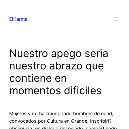
Skip
to
ElKarma
content
Nuestro apego seri­a
nuestro abrazo que
contiene en
momentos dificiles
Mujeres y no ha transpirado hombres de edad,
convocados por Cultura en Grande, inscribiri?
obsequian, en dialogo despejado, compartiendo