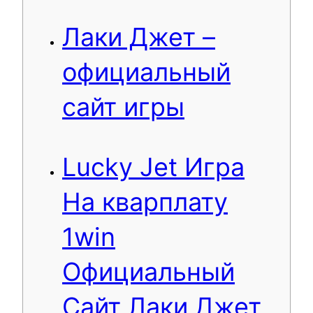
Лаки Джет –
официальный
сайт игры
Lucky Jet Игра
На кварплату
1win
Официальный
Сайт Лаки Джет