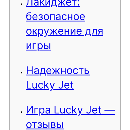
Лакиджет:
безопасное
окружение для
игры
Надежность
Lucky Jet
Игра Lucky Jet —
отзывы