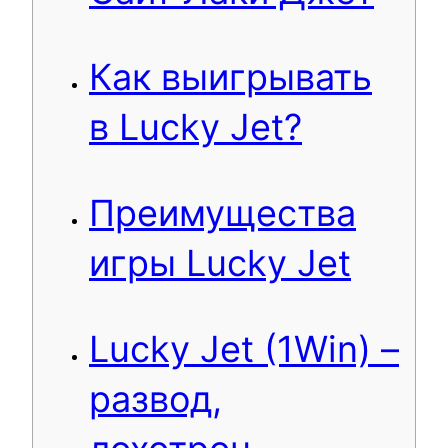
Как выигрывать
в Lucky Jet?
Преимущества
игры Lucky Jet
Lucky Jet (1Win) –
развод,