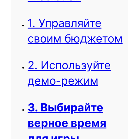
1. Управляйте
своим бюджетом
2. Используйте
демо-режим
3. Выбирайте
верное время
для игры