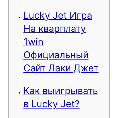
Lucky Jet Игра
На кварплату
1win
Официальный
Сайт Лаки Джет
Как выигрывать
в Lucky Jet?