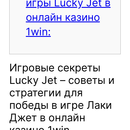
игры Lucky Jet в
онлайн казино
1win:
Игровые секреты
Lucky Jet – советы и
стратегии для
победы в игре Лаки
Джет в онлайн
казино 1win