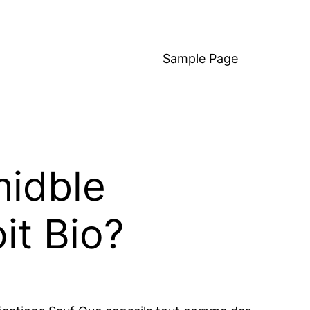
Sample Page
midble
it Bio?