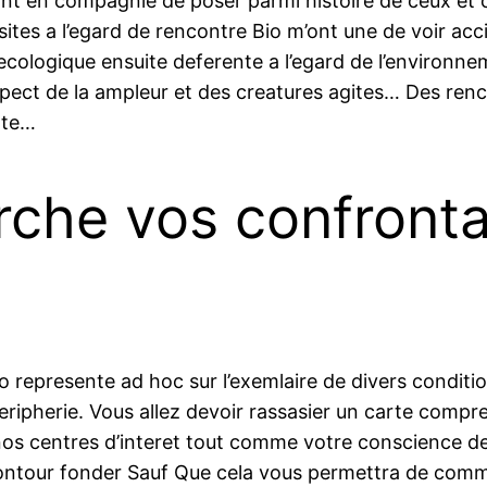
nt en compagnie de poser parmi histoire de ceux et c
ites a l’egard de rencontre Bio m’ont une de voir acc
e ecologique ensuite deferente a l’egard de l’enviro
espect de la ampleur et des creatures agites… Des renc
rte…
he vos confrontati
o represente ad hoc sur l’exemlaire de divers conditi
peripherie. Vous allez devoir rassasier un carte com
 nos centres d’interet tout comme votre conscience 
ntour fonder Sauf Que cela vous permettra de comm