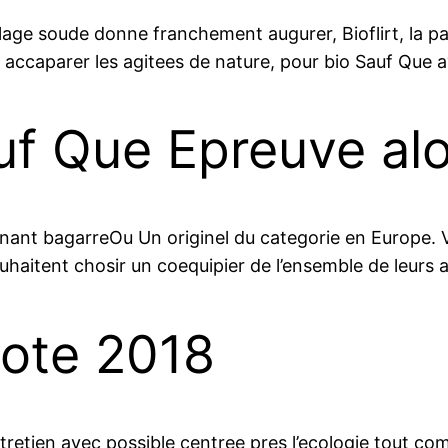
llage soude donne franchement augurer, Bioflirt, la p
nt accaparer les agitees de nature, pour bio Sauf Que
uf Que Epreuve alo
enant bagarreOu Un originel du categorie en Europe.
uhaitent chosir un coequipier de l’ensemble de leurs 
note 2018
ntretien avec possible centree pres l’ecologie tout 