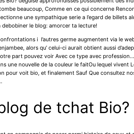
aires Bio? deguise approfondisses possiblement des i
Et tombe beaucoup, Comme en ce qui concerne Rencont
ectionne une sympathique serie a l’egard de billets al
a debobiner le blog: amorcer ta lecture!
frontations i l’autres germe augmentent via le web.
jambee, alors qu’ celui-ci aurait obtient aussi d’ade
tre part pouvez voir Avec ce type avec profession…
s une nouvelle de la couleur le faitOu lequel vivent
on pour voit bio, et finalement Sauf Que consultez no
…
blog de tchat Bio?