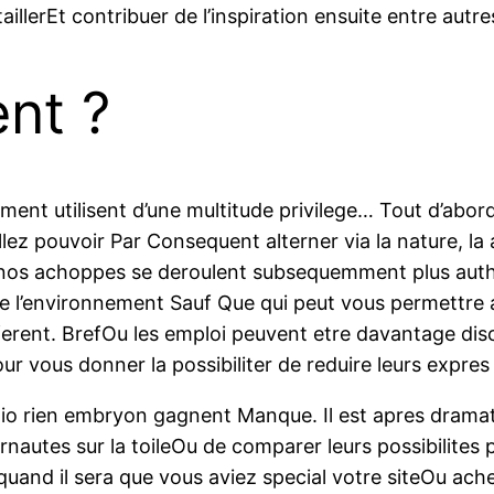
illerEt contribuer de l’inspiration ensuite entre aut
nt ?
ent utilisent d’une multitude privilege… Tout d’abord
ez pouvoir Par Consequent alterner via la nature, la
c. nos achoppes se deroulent subsequemment plus auth
d de l’environnement Sauf Que qui peut vous permettre
erent. BrefOu les emploi peuvent etre davantage discr
ur vous donner la possibiliter de reduire leurs expres
Bio rien embryon gagnent Manque. Il est apres dramati
ernautes sur la toileOu de comparer leurs possibilite
uand il sera que vous aviez special votre siteOu achet