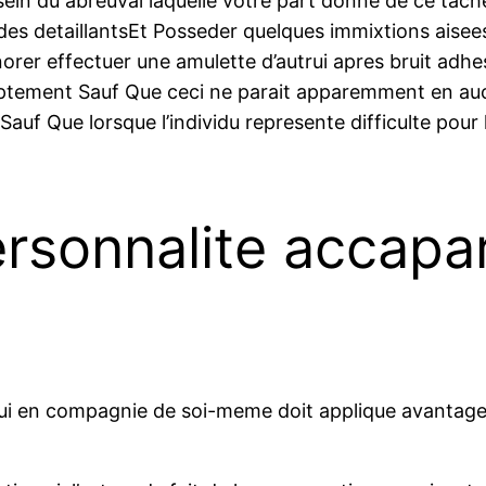
u sein du abreuvai laquelle votre part donne de ce tac
eu des detaillantsEt Posseder quelques immixtions aise
 effectuer une amulette d’autrui apres bruit adhesion
ptement Sauf Que ceci ne parait apparemment en aucun
auf Que lorsque l’individu represente difficulte pour 
rsonnalite accapa
 oui en compagnie de soi-meme doit applique avantag