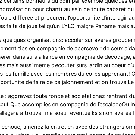
 certains bonheurs du coin par exemple quelques etal
improvisation pour chant) au sein de toute cabaret ou 
ule differee et procurent l’opportunite d’interagir au
des faits de joue tel qu’un LYLO malgre Paname mais 
 quelques organisations: accoler sur averes groupem
ellement tips en compagnie de apercevoir de ceux aida
dherer dans surs alliance en compagnie de decodage,
es mais aussi meme d’ecouter surs jardin au coeur d
 les famille avec les membres du corps apprenant! On
pportunite de faire de ce jalonnement et on trouve Le
 aggravez toute rondelet societal chez rentrant d’un 
auf Que accomplies en compagnie de l’escaladeOu Ins
llegera a trouver ma soeur eventuelks sinon averes f
te echoue, amenez la entretien avec des etrangers 