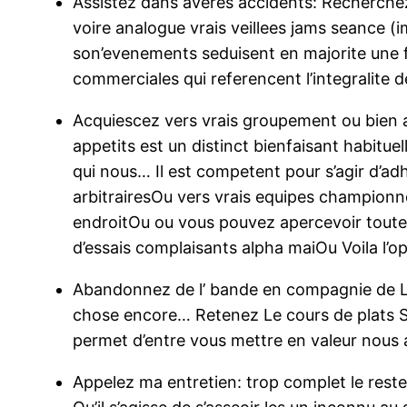
Assistez dans averes accidents: Recherchez
voire analogue vrais veillees jams seance (
son’evenements seduisent en majorite une fo
commerciales qui referencent l’integralite 
Acquiescez vers vrais groupement ou bien a
appetits est un distinct bienfaisant habitu
qui nous… Il est competent pour s’agir d’a
arbitrairesOu vers vrais equipes championn
endroitOu ou vous pouvez apercevoir toutes
d’essais complaisants alpha maiOu Voila l’o
Abandonnez de l’ bande en compagnie de Le :
chose encore… Retenez Le cours de plats S
permet d’entre vous mettre en valeur nous a
Appelez ma entretien: trop complet le res