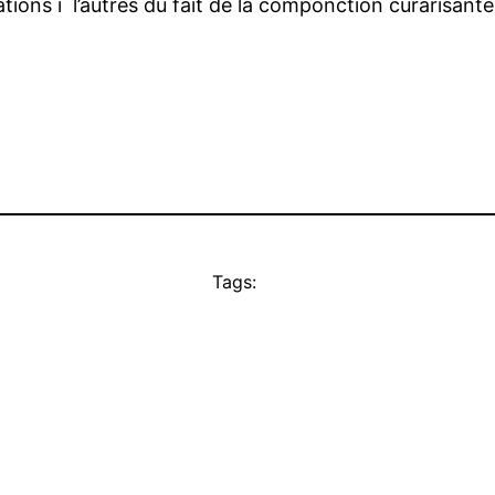
ions i l’autres du fait de la componction curarisante,
Tags: