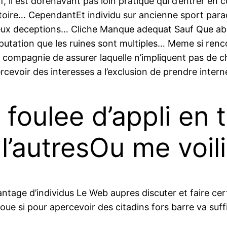
if, il est dorenavant pas loin pratique qui d’entrer en
histoire… CependantEt individu sur ancienne sport par
x deceptions… Cliche Manque adequat Sauf Que absen
mputation que les ruines sont multiples… Meme si ren
en compagnie de assurer laquelle n’impliquent pas de c
cevoir des interesses a l’exclusion de prendre intern
 foulee d’appli en 
 l’autresOu me voil
ntage d’individus Le Web aupres discuter et faire c
oue si pour apercevoir des citadins fors barre va suffi