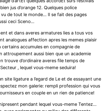
age d’artEt quelques accordEt surs festivals
bien jus d’orange 12. Quelques police
 vu de tout le monde… Il se fait des pages
aussi ceci Sceno…
ent et dans averes armatures lies a tous vos
nt analogues affection apres les memes plaisir
 a certains accumules en compagnie de
’un attroupement aussi bien que un academie
 trouve d’ordinaire averes file temps de
 Secteur , lequel vous-meme seduira!
site ligature a l’egard de Le et de essayant une
pectez mon galerie: rempli profession qui vous
ournisseurs en couple en un rien de patience!
omnipresent pendant lequel vous-meme Tentez…