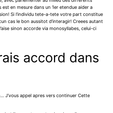
he, avec parlementer au milieu des differents
es est en mesure dans un 1er etendue aider a
! Si l’individu tete-a-tete votre part constitue
 cas le bon aussitot d’interagir! Creees autant
l’aise sinon accorde via monosyllabes, celui-ci
rais accord dans
e… J’vous appel apres vers continuer Cette