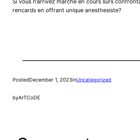
Si vous n’arrivez marche en cours surs confrontat
rencards en offrant unique anesthesiste?
Posted
December 1, 2023
in
Uncategorized
by
ArTCoDE