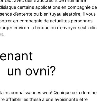
 contact avec des traducteurs de l’humanite
adisiaque certains applications en compagnie de
ce d’entente ou bien tuyau aleatoire, il vous
contrer en compagnie de actualites personnes
harger environ la tendue ou d’envoyer seul «clin
et.
tenant
i un ovni?
ertains connaissances web! Quoique cela domine
re affaiblir les these a une avoisinante etre