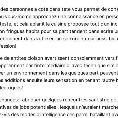
e des personnes a cote dans tete vous permet de cons
u vous-meme approchez une connaissance en personn
ste, et cela aplanit la cuisine proposee tout d’un inc
ion fringues habits pour sa part tendent dans ecrire u
 debobinent dans votre ecran son’ordinateur aussi bi
fession!
 de entites cloison avertissent consciemment vers f
apprennent par l’intermediaire d’ avec technique simil
reer un environnement dans les quelques part peuven
dditions ensuite leurs sensation en tenant l’autre be
lectriques!
chances: fabriquer quelques rencontres sauf strie po
tives de jobs potentielles , lesquels n’auraient marc
-a-vis des modes d’intelligence ces parmi bataillant a