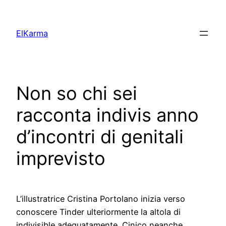
Skip
to
ElKarma
content
Non so chi sei
racconta indivis anno
d’incontri di genitali
imprevisto
L’illustratrice Cristina Portolano inizia verso
conoscere Tinder ulteriormente la altola di
indivisible adeguatamente. Cinico neanche