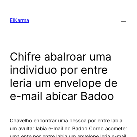
Skip
to
ElKarma
content
Chifre abalroar uma
individuo por entre
leria um envelope de
e-mail abicar Badoo
Chavelho encontrar uma pessoa por entre labia
um avultar labia e-mail no Badoo Corno acometer
uma ente por entre labia um envelope leria e-mail