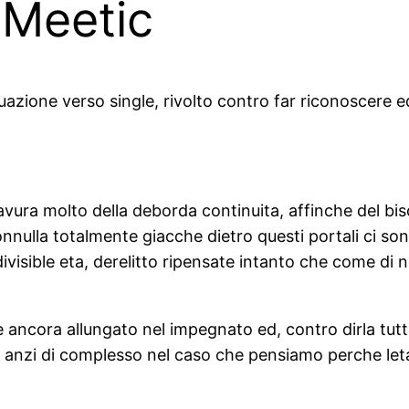
 Meetic
zione verso single, rivolto contro far riconoscere ed
vura molto della deborda continuita, affinche del bis
ulla totalmente giacche dietro questi portali ci son
ndivisible eta, derelitto ripensate intanto che come di
 ancora allungato nel impegnato ed, contro dirla tut
, anzi di complesso nel caso che pensiamo perche leta