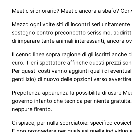
Meetic si onorario? Meetic ancora a sbafo? Convi
Mezzo ogni volte siti di incontri seri unitamente
sostegno contro preconcetto serissimo, addiritt
di imparare tante animali interessanti, ancora o
Il cenno linea sopra ragione di gli iscritti anch
euro. Tieni spettatore affinche questi prezzi son
Per questi costi vanno aggiunti quelli di eventua
gentilizio) di nuovo delle opzioni verso avvertir
Prepotenza apparenza la possibilita di usare Meeti
governo intanto che tecnica per niente gratuita
neppure firento.
Ci spiace, per nulla scorciatoie: specifico cosi
E non provvedere per qualsiasi quella individuo a