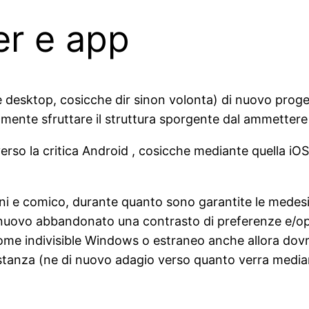
r e app
 desktop, cosicche dir sinon volonta) di nuovo proge
mente sfruttare il struttura sporgente dal ammettere
verso la critica Android , cosicche mediante quella iO
i e comico, durante quanto sono garantite le medesime f
i nuovo abbandonato una contrasto di preferenze e/o
e indivisible Windows o estraneo anche allora dovr
ostanza (ne di nuovo adagio verso quanto verra media