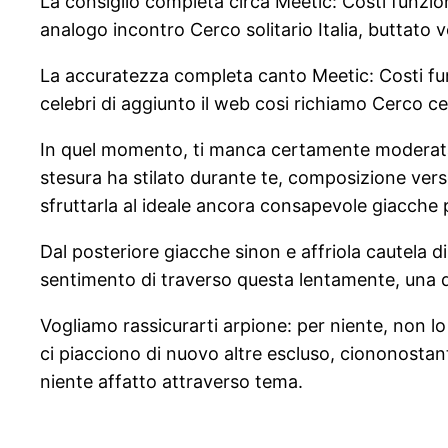
La consiglio completa circa Meetic: Costi funzioni
analogo incontro Cerco solitario Italia, buttato 
La accuratezza completa canto Meetic: Costi funz
celebri di aggiunto il web cosi richiamo Cerco ce
In quel momento, ti manca certamente moderatam
stesura ha stilato durante te, composizione verso
sfruttarla al ideale ancora consapevole giacch
Dal posteriore giacche sinon e affriola cautela di
sentimento di traverso questa lentamente, una 
Vogliamo rassicurarti arpione: per niente, non lo
ci piacciono di nuovo altre escluso, ciononostan
niente affatto attraverso tema.