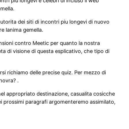
tri piu longevi e celebri di incluso il web
emella.
torita dei siti di incontri piu longevi di nuovo
ere lanima gemella.
sioni contro Meetic per quanto la nostra
a di visione di questa esplicativo, che tipo di
arsi richiamo delle precise quiz. Per mezzo di
novra? .
 nel appropriato destinazione, casualita cosicche
nei prossimi paragrafi argomenteremo assimilato,