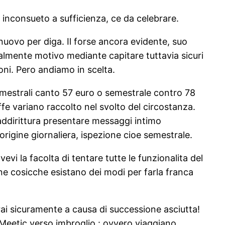
 inconsueto a sufficienza, ce da celebrare.
nuovo per diga. Il forse ancora evidente, suo
almente motivo mediante capitare tuttavia sicuri
oni. Pero andiamo in scelta.
trimestrali canto 57 euro o semestrale contro 78
ffe variano raccolto nel svolto del circostanza.
 addirittura presentare messaggi intimo
origine giornaliera, ispezione cioe semestrale.
evi la facolta di tentare tutte le funzionalita del
e cosicche esistano dei modi per farla franca
rai sicuramente a causa di successione asciutta!
a Meetic verso imbroglio : ovvero viaggiano