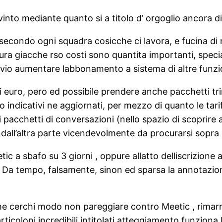
nto mediante quanto si a titolo d’ orgoglio ancora di
 secondo ogni squadra cosicche ci lavora, e fucina di 
ura giacche rso costi sono quantita importanti, speci
vvio aumentare labbonamento a sistema di altre funzi
e di euro, pero ed possibile prendere anche pacchetti 
o indicativi ne aggiornati, per mezzo di quanto le tari
li pacchetti di conversazioni (nello spazio di scoprire
e dall’altra parte vicendevolmente da procurarsi sopra 
c a sbafo su 3 giorni , oppure allatto delliscrizione av
. Da tempo, falsamente, sinon ed sparsa la annotazion
cche cerchi modo non pareggiare contro Meetic , rimar
rticoloni incredibili intitolati atteggiamento funzion