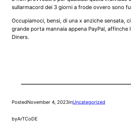
sullarmacord dei 3 giorni a frode ovvero sono fu
Occupiamoci, bensi, di una x anziche sensata, cio
grande porta mannaia appena PayPal, affinche le
Diners.
Posted
November 4, 2023
in
Uncategorized
by
ArTCoDE