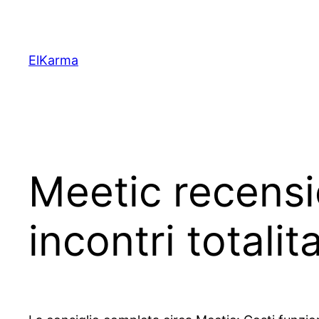
Skip
to
content
ElKarma
Meetic recensi
incontri totalit