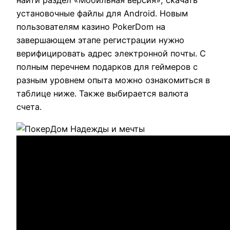
найти раздел «Мобильная версия», скачать
установочные файлы для Android. Новым
пользователям казино PokerDom на
завершающем этапе регистрации нужно
верифицировать адрес электронной почты. С
полным перечнем подарков для геймеров с
разным уровнем опыта можно ознакомиться в
таблице ниже. Также выбирается валюта
счета.