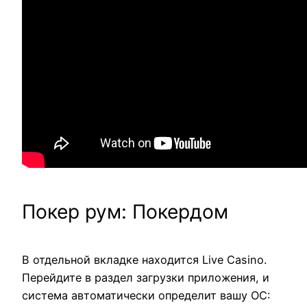
Покер рум: Покердом
В отдельной вкладке находится Live Casino.
Перейдите в раздел загрузки приложения, и
система автоматически определит вашу ОС: