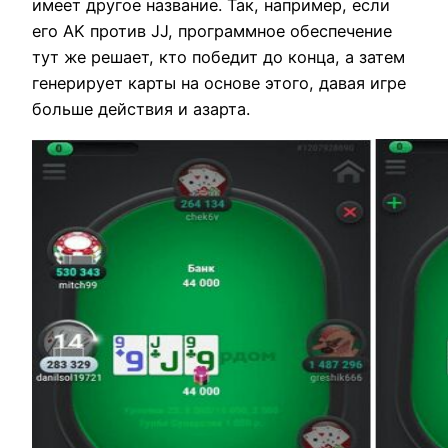
имеет другое название. Так, например, если
его AK против JJ, программное обеспечение
тут же решает, кто победит до конца, а затем
генерирует карты на основе этого, давая игре
больше действия и азарта.