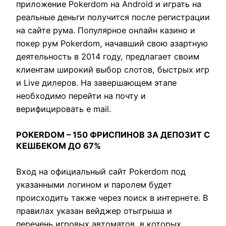
приложение Pokerdom на Android и играть на
реальные деньги получится после регистрации
на сайте рума. Популярное онлайн казино и
покер рум Pokerdom, начавший свою азартную
деятельность в 2014 году, предлагает своим
клиентам широкий выбор слотов, быстрых игр
и Live дилеров. На завершающем этапе
необходимо перейти на почту и
верифицировать e mail.
POKERDOM – 150 ФРИСПИНОВ ЗА ДЕПОЗИТ С
КЕШБЕКОМ ДО 67%
Вход на официальный сайт Pokerdom под
указанными логином и паролем будет
происходить также через поиск в интернете. В
правилах указан вейджер отыгрыша и
перечень игровых автоматов, в которых