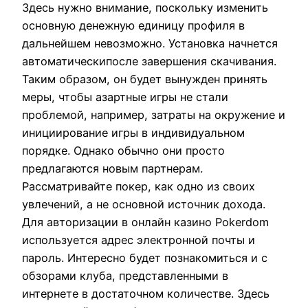
Здесь нужно внимание, поскольку изменить
основную денежную единицу профиля в
дальнейшем невозможно. Установка начнется
автоматическипосле завершения скачивания.
Таким образом, он будет вынужден принять
меры, чтобы азартные игры не стали
проблемой, например, затраты на окружение и
инициирование игры в индивидуальном
порядке. Однако обычно они просто
предлагаются новым партнерам.
Рассматривайте покер, как одно из своих
увлечений, а не основной источник дохода.
Для авторизации в онлайн казино Pokerdom
используется адрес электронной почты и
пароль. Интересно будет познакомиться и с
обзорами клуба, представленными в
интернете в достаточном количестве. Здесь