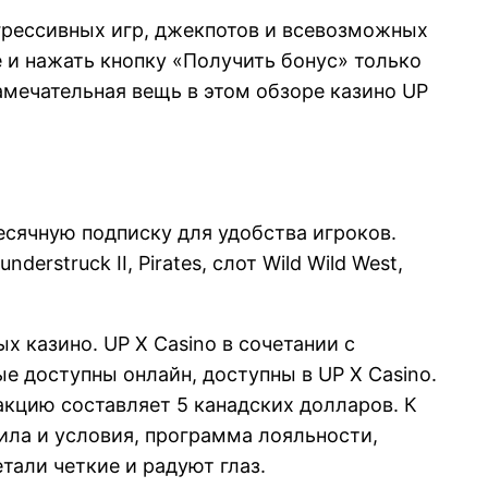
грессивных игр, джекпотов и всевозможных
е и нажать кнопку «Получить бонус» только
замечательная вещь в этом обзоре казино UP
есячную подписку для удобства игроков.
erstruck II, Pirates, слот Wild Wild West,
х казино. UP X Casino в сочетании с
е доступны онлайн, доступны в UP X Casino.
акцию составляет 5 канадских долларов. К
ила и условия, программа лояльности,
тали четкие и радуют глаз.