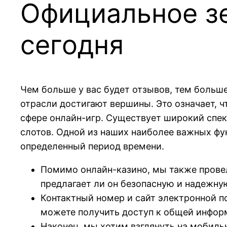
Официальное зе
сегодня
Чем больше у вас будет отзывов, тем больш
отрасли достигают вершины. Это означает, чт
сфере онлайн-игр. Существует широкий спек
слотов. Одной из наших наиболее важных фу
определенный период времени.
Помимо онлайн-казино, мы также провели
предлагает ли он безопасную и надежну
Контактный номер и сайт электронной п
можете получить доступ к общей информ
Наконец, мы хотим взглянуть на мобил