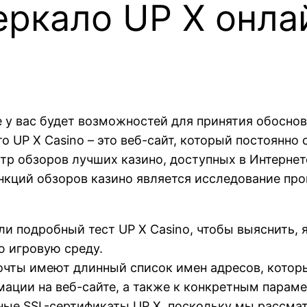
ркало UP X онлай
е у вас будет возможностей для принятия обоснов
о UP X Casino – это веб-сайт, который постоянно
тр обзоров лучших казино, доступных в Интернет
нкций обзоров казино является исследование про
 подробный тест UP X Casino, чтобы выяснить, я
ю игровую среду.
очты имеют длинный список имен адресов, которы
ации на веб-сайте, а также к конкретным параме
ьные SSL-сертификаты UP X, поскольку мы рассм