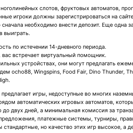
ноголинейных слотов, фруктовых автоматов, про
анные игроки должны зарегистрироваться на сайт
го сначала необходимо внести депозит. Еще одна 
в выиграть.
сть по истечении 14-дневного периода.
, вас встречает виртуальный помощник.
бильных устройствах, они могут предлагать ежем
м ocho88, Wingspins, Food Fair, Dino Thunder, Thund
igh.
 предлагает игры, недоступные во многих наземны
 рядом автоматических игровых автоматов, которы
 до двух дней, а минимальная комиссия за транз
 предложения, платежные системы, турниры, прав
стандартные, но качество этих игр высокое, а де