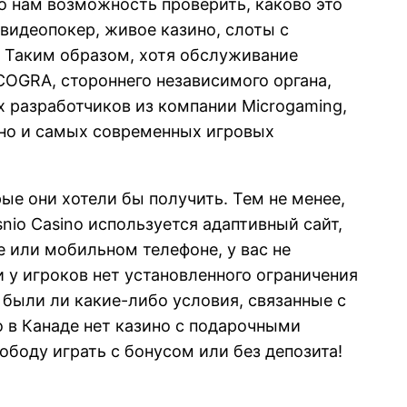
о нам возможность проверить, каково это
 видеопокер, живое казино, слоты с
 Таким образом, хотя обслуживание
COGRA, стороннего независимого органа,
х разработчиков из компании Microgaming,
ино и самых современных игровых
ые они хотели бы получить. Тем не менее,
nio Casino используется адаптивный сайт,
е или мобильном телефоне, у вас не
 у игроков нет установленного ограничения
 были ли какие-либо условия, связанные с
о в Канаде нет казино с подарочными
ободу играть с бонусом или без депозита!