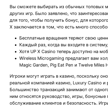
Вы сможете выбирать из обычных топовых м
других игр. Было заявлено, что заинтересов
для того, чтобы получить бонус, для которо
X заключается в том, что есть много способо
Бесплатные вращения теряют свою ценно
Каждый раз, когда вы входите в систему
Хотя UP X Casino теперь доступно на мо
Wireless Microgaming предлагает вам холде
Magic Garden, Pig Eat Pen и Twelve Miles H
Игроки могут играть в казино, поскольку оно
реальной компанией казино, Luxury Casino и
Большинство транзакций занимают от одного
ним относятся руководство, игры, бонусные
обслуживание клиентов и безопасность. Игры 