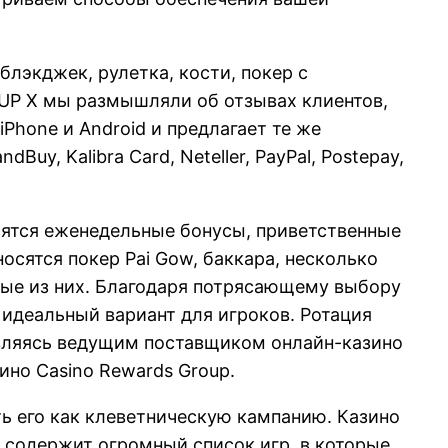
блэкджек, рулетка, кости, покер с
 UP X мы размышляли об отзывах клиентов,
iPhone и Android и предлагает те же
uy, Kalibra Card, Neteller, PayPal, Postepay,
осятся еженедельные бонусы, приветственные
осятся покер Pai Gow, баккара, несколько
оторые из них. Благодаря потрясающему выбору
идеальный вариант для игроков. Ротация
 Являясь ведущим поставщиком онлайн-казино
ино Casino Rewards Group.
ть его как клеветническую кампанию. Казино
н содержит огромный список игр, в которые