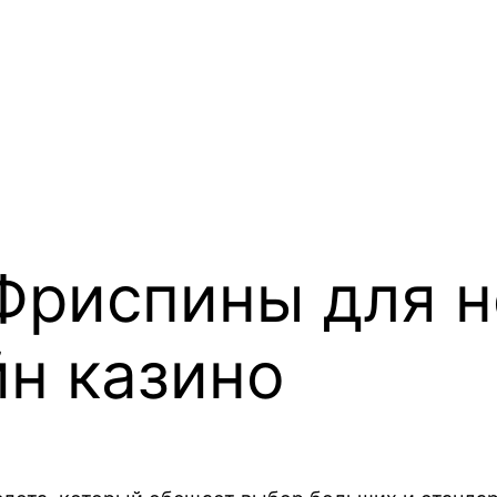
 Фриспины для 
йн казино