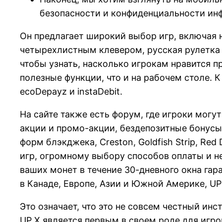
безопасности и конфиденциальности ин
Он предлагает широкий выбор игр, включая н
четырехлистным клевером, русская рулетка 
чтобы узнать, насколько игрокам нравится пр
полезные функции, что и на рабочем столе. К н
ecoDepayz и instaDebit.
На сайте также есть форум, где игроки могу
акции и промо-акции, бездепозитные бонусы,
форм блэкджека, Creston, Goldfish Strip, Re
игр, огромному выбору способов оплаты и н
ваших монет в течение 30-дневного окна гар
в Канаде, Европе, Азии и Южной Америке, UP
Это означает, что это не совсем честный ин
UP X является первым в своем роде для игро