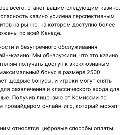
орее всего, станет вашим следующим казино.
зопасность казино усилена перспективным
тов на рынке, на котором доступно более
ложены по всей Канаде.
ьности и безупречного обслуживания
айн-казино. Мы обнаружили, что это казино
ателям получать доступ к эксклюзивным
 максимальный бонус в размере 2500
гает щедрые бонусы, и игроки могут снять
для развлечения и классического входа для
чные. Получив лицензию от Комиссии по
ным провайдером онлайн-игр, который может
 ним относятся цифровые способы оплаты,