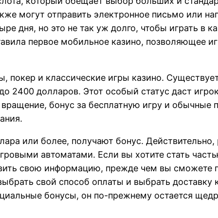
слота, который обещает выбор больших и стандар
акже могут отправить электронное письмо или на
е дня, но это не так уж долго, чтобы играть в 
тавила первое мобильное казино, позволяющее иг
оты, покер и классические игры казино. Существу
 до 2400 долларов. Этот особый статус даст игр
 вращение, бонус за бесплатную игру и обычные
ания.
ллара или более, получают бонус. Действительно,
 игровыми автоматами. Если вы хотите стать час
вить свою информацию, прежде чем вы сможете по
ыбрать свой способ оплаты и выбрать доставку к
ециальные бонусы, он по-прежнему остается щед