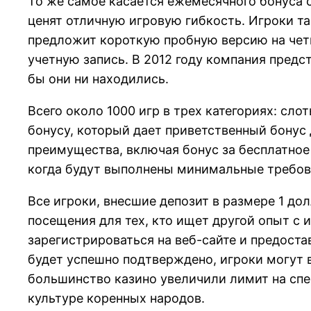
То же самое касается ежемесячного бонуса 
ценят отличную игровую гибкость. Игроки т
предложит короткую пробную версию на четыр
учетную запись. В 2012 году компания предс
бы они ни находились.
Всего около 1000 игр в трех категориях: сл
бонусу, который дает приветственный бонус
преимущества, включая бонус за бесплатное
когда будут выполнены минимальные требов
Все игроки, внесшие депозит в размере 1 до
посещения для тех, кто ищет другой опыт с
зарегистрироваться на веб-сайте и предоста
будет успешно подтверждено, игроки могут в
большинство казино увеличили лимит на сп
культуре коренных народов.