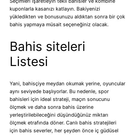
Seçimleri işaretleyin tekli bahisler ve kombine
kuponlarla kasanızı katlayın. Bakiyenizi
yükledikten ve bonusunuzu aldıktan sonra bir çok
bahis yapmaya müsait seçeneğiniz olacak.
Bahis siteleri
Listesi
Yani, bahisçiye meydan okumak yerine, oyuncular
aynı seviyede başlıyorlar. Bu nedenle, spor
bahisleri için ideal strateji, maçın sonucunu
ölçmek ve daha sonra bahis üzerine
yerleştirilebileceğini düşündüğünüz miktarı
ölçmek etrafında döner. Canlı bahis stratejileri
için bahis severler, her şeyden önce iç güdüsel