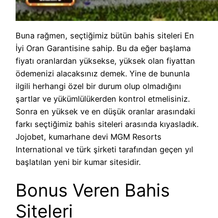
Buna rağmen, seçtiğimiz bütün bahis siteleri En
İyi Oran Garantisine sahip. Bu da eğer başlama
fiyatı oranlardan yüksekse, yüksek olan fiyattan
ödemenizi alacaksınız demek. Yine de bununla
ilgili herhangi özel bir durum olup olmadığını
şartlar ve yükümlülükerden kontrol etmelisiniz.
Sonra en yüksek ve en düşük oranlar arasındaki
farkı seçtiğimiz bahis siteleri arasında kıyasladık.
Jojobet, kumarhane devi MGM Resorts
International ve türk şirketi tarafından geçen yıl
başlatılan yeni bir kumar sitesidir.
Bonus Veren Bahis
Siteleri