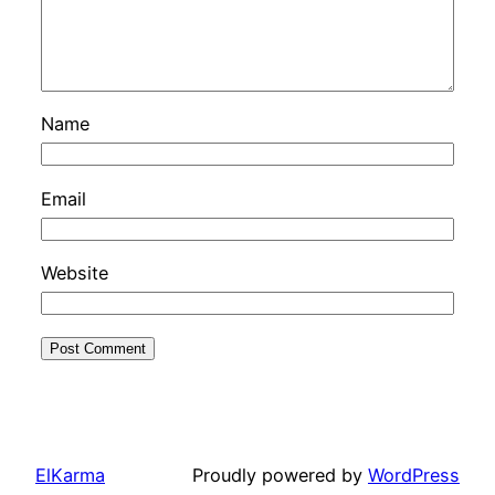
Name
Email
Website
ElKarma
Proudly powered by
WordPress