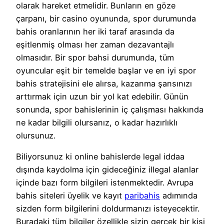
olarak hareket etmelidir. Bunların en göze
çarpanı, bir casino oyununda, spor durumunda
bahis oranlarının her iki taraf arasında da
eşitlenmiş olması her zaman dezavantajlı
olmasıdır. Bir spor bahsi durumunda, tüm
oyuncular eşit bir temelde başlar ve en iyi spor
bahis stratejisini ele alırsa, kazanma şansınızı
arttırmak için uzun bir yol kat edebilir. Günün
sonunda, spor bahislerinin iç çalışması hakkında
ne kadar bilgili olursanız, o kadar hazırlıklı
olursunuz.
Biliyorsunuz ki online bahislerde legal iddaa
dışında kaydolma için gideceğiniz illegal alanlar
içinde bazı form bilgileri istenmektedir. Avrupa
bahis siteleri üyelik ve kayıt
paribahis
adımında
sizden form bilgilerini doldurmanızı isteyecektir.
Buradaki tüm bilgiler özellikle sizin gerçek bir kişi