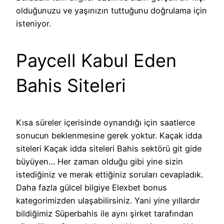
olduğunuzu ve yaşınızın tuttuğunu doğrulama için
isteniyor.
Paycell Kabul Eden
Bahis Siteleri
Kısa süreler içerisinde oynandığı için saatlerce
sonucun beklenmesine gerek yoktur. Kaçak idda
siteleri Kaçak idda siteleri Bahis sektörü git gide
büyüyen… Her zaman olduğu gibi yine sizin
istediğiniz ve merak ettiğiniz soruları cevapladık.
Daha fazla gülcel bilgiye Elexbet bonus
kategorimizden ulaşabilirsiniz. Yani yine yıllardır
bildiğimiz Süperbahis ile aynı şirket tarafından