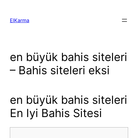
Skip
to
ElKarma
content
en büyük bahis siteleri
– Bahis siteleri eksi
en büyük bahis siteleri
En Iyi Bahis Sitesi