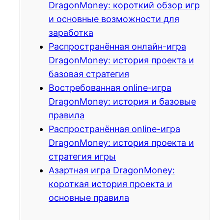
DragonMoney: короткий обзор игр
и основные возможности для
заработка
Распространённая онлайн-игра
DragonMoney: история проекта и
базовая стратегия
Востребованная online-игра
DragonMoney: история и базовые
правила
Распространённая online-игра
DragonMoney: история проекта и
стратегия игры
Азартная игра DragonMoney:
короткая история проекта и
основные правила