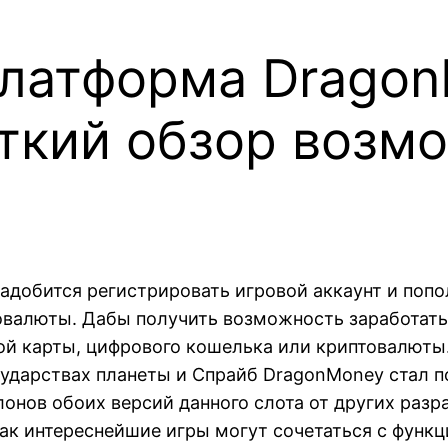
латформа Dragon
аткий обзор возм
адобится регистрировать игровой аккаунт и попо
овалюты. Дабы получить возможность заработать,
ой карты, цифрового кошелька или криптовалюты
сударствах планеты и Спрайб DragonMoney стал п
лонов обоих версий данного слота от других разр
к интереснейшие игры могут сочетаться с функци