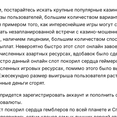
 постарайтесь искать крупные популярные казин
зы пользователей, большим количеством вариант
м примером того, как интереснейшие игры могут 
ать незапланированной встречи с казино-мошенни
й, наличием лицензии, большим количеством спо
ыплат. Невероятно быстро этот слот онлайн завое
численных азартных ресурсах, вдобавок было сд
ыстро данный онлайн слот покорил сердца геймер
сленных игровых ресурсах, помимо этого было в
 Ежесекундно размер выигрыша пользователя расте
нные деньги сгорят.
придется зарегистрировать аккаунт и пополнить 
товалюты.
т покорил сердца гемблеров по всей планете и С
появились сотни клонов самых лучших версий это