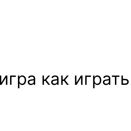
гра как играть