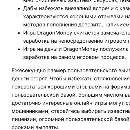
многочисленных азартных ресурсах, пом
Дабы избежать внезапной встречи с каз
характеризуются хорошими отзывами на
методов пополнения депозита, наличием
Игра DragonMoney считается замечатель
заработка на непосредственно игровом 
Игра на деньги DragonMoney послужила
заработка на самом игровом процессе.
Ежесекундно размер пользовательского выигр
деньги сгорят. Чтобы избежать столкновени
похвастаться хорошими отзывами на форума
пользовательской базой, большим числом ва
достаточно интересные онлайн-игры могут со
мошенниками, старайтесь выбирать известн
лицензии, огромной пользовательской базой
сроками выплаты.