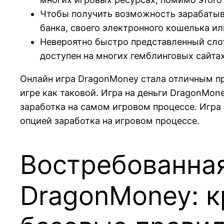
Чтобы получить возможность зарабатыва
банка, своего электронного кошелька ил
Невероятно быстро представленный слот
доступен на многих гемблинговых сайта
Онлайн игра DragonMoney стала отличным пр
игре как таковой. Игра на деньги DragonMon
заработка на самом игровом процессе. Игра
опцией заработка на игровом процессе.
Востребованная
DragonMoney: к