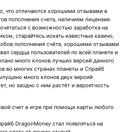
о, что отличаются хорошими отзывами в
ов пополнения счета, наличием лицензии.
сочетаться с возможностью заработка на
ком, старайтесь искать известные казино,
собов пополнения счёта, хорошими отзывами
вал сердца пользователей по всей планете и
елано много клонов лучших версий данного
ов во многих странах планеты и Спрайб
ыпущено много клонов двух версий
т, но заодно с ним растёт и вероятность
свой счет в игре при помощи карты любого
прайб DragonMoney стал появляться на
го слота от других студий.