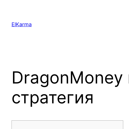
Skip
to
content
ElKarma
DragonMoney и
стратегия