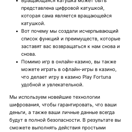
Вращающаяся катушка может быть
представлена ​​цифровой катушкой,
которая сама является вращающейся
катушкой.
Вот почему мы создали исчерпывающий
список функций и преимуществ, которые
заставят вас возвращаться к нам снова и
снова.
Помимо игр в онлайн-казино, вы также
можете играть в офлайн-игры в казино,
что делает игру в казино Play Fortuna
удобной и увлекательной.
Мы используем новейшие технологии
шифрования, чтобы гарантировать, что ваши
деньги, а также ваши личные данные всегда
будут в полной безопасности. В результате вы
сможете выполнять действия простыми