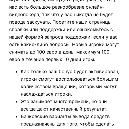
нас есть большое разнообразие онлайн-
видеопокера, так что у вас никогда не будет
повода заскучать. Посетите наши страницы
справки или поддержки или ознакомьтесь с
нашей формой запроса поддержки, если у вас
есть какие-либо вопросы. Новые игроки могут
снимать до 100 евро в день, максимум 100
евро в течение первых 10 дней игры.
Как только ваш бонус будет активирован,
игроки смогут воспользоваться большим
количеством вращений, которыми могут
наслаждаться игроки.
Это занимает много времени, но они
всегда дают качественный результат.
Банковские варианты вывода средств
предназначены для того, чтобы сделать