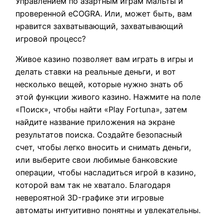
Управлением по азартным играм Мальты и
проверенной eCOGRA. Или, может быть, вам
нравится захватывающий, захватывающий
игровой процесс?
Живое казино позволяет вам играть в игры и
делать ставки на реальные деньги, и вот
несколько вещей, которые нужно знать об
этой функции живого казино. Нажмите на поле
«Поиск», чтобы найти «Play Fortuna», затем
найдите название приложения на экране
результатов поиска. Создайте безопасный
счет, чтобы легко вносить и снимать деньги,
или выберите свои любимые банковские
операции, чтобы насладиться игрой в казино,
которой вам так не хватало. Благодаря
невероятной 3D-графике эти игровые
автоматы интуитивно понятны и увлекательны.