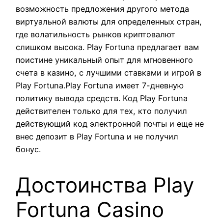
возможность предложения другого метода
виртуальной валюты для определенных стран,
где волатильность рынков криптовалют
слишком высока. Play Fortuna предлагает вам
поистине уникальный опыт для мгновенного
счета в казино, с лучшими ставками и игрой в
Play Fortuna.Play Fortuna имеет 7-дневную
политику вывода средств. Код Play Fortuna
действителен только для тех, кто получил
действующий код электронной почты и еще не
внес депозит в Play Fortuna и не получил
бонус.
Достоинства Play
Fortuna Casino