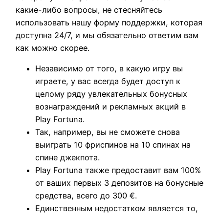
какие-либо вопросы, не стесняйтесь
использовать нашу форму поддержки, которая
доступна 24/7, и мы обязательно ответим вам
как можно скорее.
Независимо от того, в какую игру вы
играете, у вас всегда будет доступ к
целому ряду увлекательных бонусных
вознаграждений и рекламных акций в
Play Fortuna.
Так, например, вы не сможете снова
выиграть 10 фриспинов на 10 спинах на
спине джекпота.
Play Fortuna также предоставит вам 100%
от ваших первых 3 депозитов на бонусные
средства, всего до 300 €.
Единственным недостатком является то,