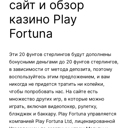
сайт и обзор
казино Play
Fortuna
Эти 20 фунтов стерлингов будут дополнены
бонусными деньгами до 20 фунтов стерлингов,
в зависимости от метода депозита, поэтому
воспользуйтесь этим предложением, и вам
никогда не придется тратить ни копейки,
чтобы попробовать нас. На сайте есть
множество других игр, в которые можно
играть, включая видеопокер, рулетку,
блэкджек и баккару. Play Fortuna управляется
компанией Play Fortuna Ltd, лицензированной