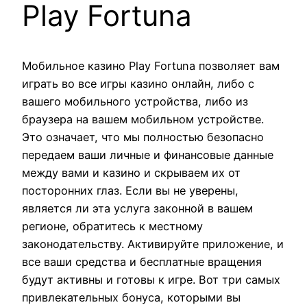
Play Fortuna
Мобильное казино Play Fortuna позволяет вам
играть во все игры казино онлайн, либо с
вашего мобильного устройства, либо из
браузера на вашем мобильном устройстве.
Это означает, что мы полностью безопасно
передаем ваши личные и финансовые данные
между вами и казино и скрываем их от
посторонних глаз. Если вы не уверены,
является ли эта услуга законной в вашем
регионе, обратитесь к местному
законодательству. Активируйте приложение, и
все ваши средства и бесплатные вращения
будут активны и готовы к игре. Вот три самых
привлекательных бонуса, которыми вы