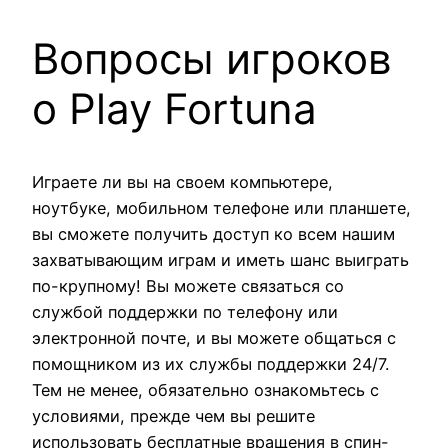
Вопросы игроков
о Play Fortuna
Играете ли вы на своем компьютере,
ноутбуке, мобильном телефоне или планшете,
вы сможете получить доступ ко всем нашим
захватывающим играм и иметь шанс выиграть
по-крупному! Вы можете связаться со
службой поддержки по телефону или
электронной почте, и вы можете общаться с
помощником из их службы поддержки 24/7.
Тем не менее, обязательно ознакомьтесь с
условиями, прежде чем вы решите
использовать бесплатные вращения в спин-