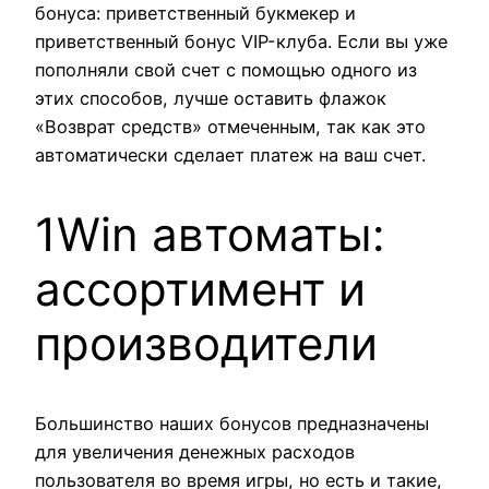
бонуса: приветственный букмекер и
приветственный бонус VIP-клуба. Если вы уже
пополняли свой счет с помощью одного из
этих способов, лучше оставить флажок
«Возврат средств» отмеченным, так как это
автоматически сделает платеж на ваш счет.
1Win автоматы:
ассортимент и
производители
Большинство наших бонусов предназначены
для увеличения денежных расходов
пользователя во время игры, но есть и такие,