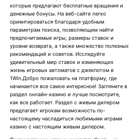
которые предлагают бесплатные вращения и
денежные бонусы. На веб-сайте легко
ориентироваться благодаря удобным
параметрам поиска, позволяющим найти
предпочитаемые игры, размеры ставок и
уровни возврата, а также множество полезных
рекомендаций и советов. Исследуйте
удивительный мир ставок и изменяющих
жизнь игровых автоматов с джекпотом в
1Win.Добро пожаловать на платформу, где
начинается все самое интересное! Загляните в
раздел онлайн-казино и лучше посмотрите,
как все работает. Раздел с живым дилером
предлагает игрокам возможность по-
настоящему насладиться любимыми играми
казино с настоящим живым дилером.