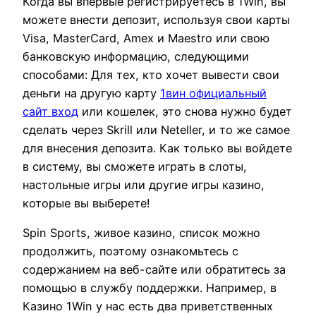
Когда вы впервые регистрируетесь в 1Win, вы
можете внести депозит, используя свои карты
Visa, MasterCard, Amex и Maestro или свою
банковскую информацию, следующими
способами: Для тех, кто хочет вывести свои
деньги на другую карту
1вин официальный
сайт вход
или кошелек, это снова нужно будет
сделать через Skrill или Neteller, и то же самое
для внесения депозита. Как только вы войдете
в систему, вы сможете играть в слоты,
настольные игры или другие игры казино,
которые вы выберете!
Spin Sports, живое казино, список можно
продолжить, поэтому ознакомьтесь с
содержанием на веб-сайте или обратитесь за
помощью в службу поддержки. Например, в
Казино 1Win у нас есть два приветственных