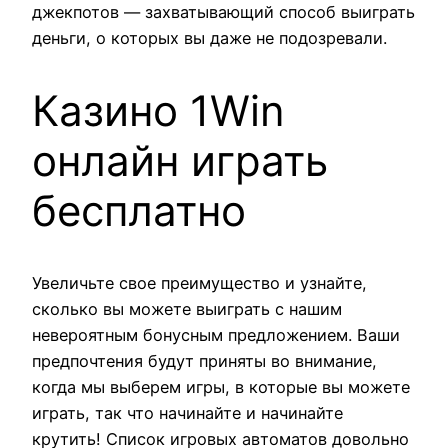
джекпотов — захватывающий способ выиграть
деньги, о которых вы даже не подозревали.
Казино 1Win
онлайн играть
бесплатно
Увеличьте свое преимущество и узнайте,
сколько вы можете выиграть с нашим
невероятным бонусным предложением. Ваши
предпочтения будут приняты во внимание,
когда мы выберем игры, в которые вы можете
играть, так что начинайте и начинайте
крутить! Список игровых автоматов довольно