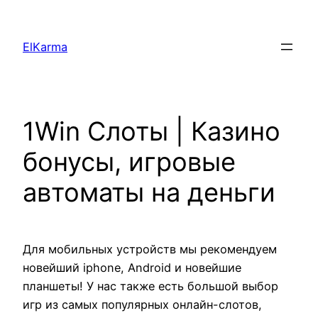
Skip
to
ElKarma
content
1Win Слоты | Казино
бонусы, игровые
автоматы на деньги
Для мобильных устройств мы рекомендуем
новейший iphone, Android и новейшие
планшеты! У нас также есть большой выбор
игр из самых популярных онлайн-слотов,