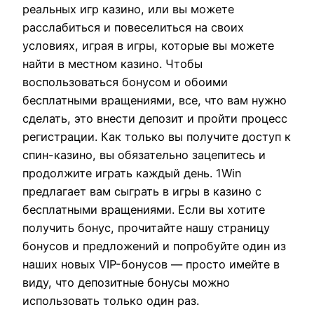
реальных игр казино, или вы можете
расслабиться и повеселиться на своих
условиях, играя в игры, которые вы можете
найти в местном казино. Чтобы
воспользоваться бонусом и обоими
бесплатными вращениями, все, что вам нужно
сделать, это внести депозит и пройти процесс
регистрации. Как только вы получите доступ к
спин-казино, вы обязательно зацепитесь и
продолжите играть каждый день. 1Win
предлагает вам сыграть в игры в казино с
бесплатными вращениями. Если вы хотите
получить бонус, прочитайте нашу страницу
бонусов и предложений и попробуйте один из
наших новых VIP-бонусов — просто имейте в
виду, что депозитные бонусы можно
использовать только один раз.