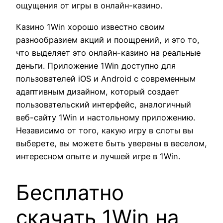
ощущения от игры в онлайн-казино.
Казино 1Win хорошо известно своим
разнообразием акций и поощрений, и это то,
что выделяет это онлайн-казино на реальные
деньги. Приложение 1Win доступно для
пользователей iOS и Android с современным
адаптивным дизайном, который создает
пользовательский интерфейс, аналогичный
веб-сайту 1Win и настольному приложению.
Независимо от того, какую игру в слоты вы
выберете, вы можете быть уверены в веселом,
интересном опыте и лучшей игре в 1Win.
Бесплатно
скачать 1Win на