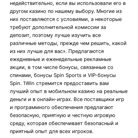
недействительно, если вы использовали его в
другом казино по нашему выбору. Многие из
них поставляются с условиями, а некоторые
требуют дополнительной комиссии за
депозит, поэтому лучше изучить все
различные методы, прежде чем решить, какой
из них лучше для вас». Предлагаются
ежедневные и еженедельные рекламные
акции, в том числе бонусы, связанные со
спинами, бонусы Spin Sports и VIP-бонусы
Spin. 1Win стремится предоставить вам
лучший опыт в мобильном казино на реальные
деньги и в онлайн-играх. Все поставщики игр
и программного обеспечения предлагают
безопасную, приятную и честную игровую
среду, которая обеспечивает безопасный и
приятный опыт для всех игроков.