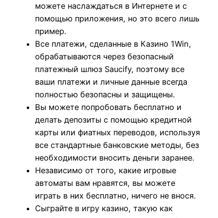
можете наслаждаться в Интернете и с
помощью приложения, но это всего лишь
пример.
Все платежи, сделанные в Казино 1Win,
обрабатываются через безопасный
платежный шлюз Saucify, поэтому все
ваши платежи и личные данные всегда
полностью безопасны и защищены.
Вы можете попробовать бесплатно и
делать депозиты с помощью кредитной
карты или фиатных переводов, используя
все стандартные банковские методы, без
необходимости вносить деньги заранее.
Независимо от того, какие игровые
автоматы вам нравятся, вы можете
играть в них бесплатно, ничего не внося.
Сыграйте в игру казино, такую ​​как