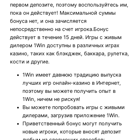
первом депозите, поэтому воспользуйтесь им,
пока он действует! Максимальной суммы
бонуса нет, и она зачисляется
непосредственно на счет игрока.Бонус
действует в течение 15 дней. Игры с живым
дилером 1Win доступны в различных играх
казино, таких как блэкджек, баккара, рулетка,
кости и другие.
1Win имеет давнюю традицию выпуска
лучших игр онлайн-казино в Интернет,
поэтому вы можете получить опыт в
1Win, ничем не рискуя!
Вы можете попробовать игры с живыми
дилерами, загрузив приложение 1Win.
Приветственный бонус могут получить
новые игроки, которые вносят депозит
любым из следующих способов: