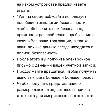
на каком устройстве предпочитаете
играть.
1Win на своем веб-сайте использует
новейшие технологии безопасности,
чтобы обеспечить вам безопасное,
приятное и расслабленное пребывание в
казино.Все ваши транзакции, а также
ваши личные данные всегда находятся в
полной безопасности.
После этого вы получите электронное
письмо с данными вашей учетной записи.
Продолжайте вращаться, чтобы получить
шанс выиграть больше и больше призов!
Чтобы получить представление о
размере джекпотов, вот шесть призов
джекпота для американского джекпота: