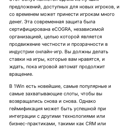
предложений, доступных для новых игроков, и
со временем может принести игрокам много
денег. Эта современная защита была
сертифицирована eCOGRA, независимой
организацией, целью которой является
продвижение честности и прозрачности в
индустрии онлайн-игр. Вы должны делать
ставки на игры, которые вам нравятся, и
ждать, пока игровой автомат продолжит
вращение.
В 1Win есть новейшие, самые популярные и
самые захватывающие слоты, чтобы вы
возвращались снова и снова. Однако
геймификация может быть успешной при
интеграции с другими технологиями или
бизнес-практиками, такими как CRM или