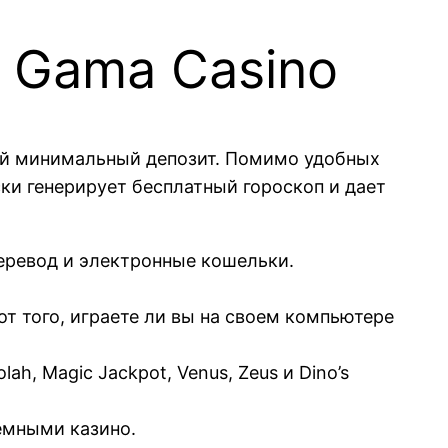
 Gama Casino
кий минимальный депозит. Помимо удобных
ки генерирует бесплатный гороскоп и дает
еревод и электронные кошельки.
т того, играете ли вы на своем компьютере
, Magic Jackpot, Venus, Zeus и Dino’s
емными казино.