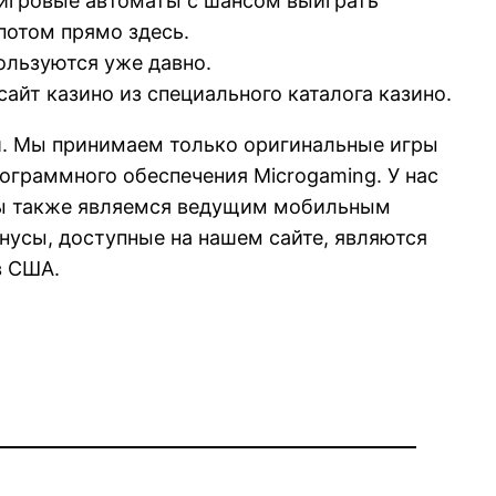
 игровые автоматы с шансом выиграть
потом прямо здесь.
ользуются уже давно.
айт казино из специального каталога казино.
ой. Мы принимаем только оригинальные игры
ограммного обеспечения Microgaming. У нас
Мы также являемся ведущим мобильным
онусы, доступные на нашем сайте, являются
в США.