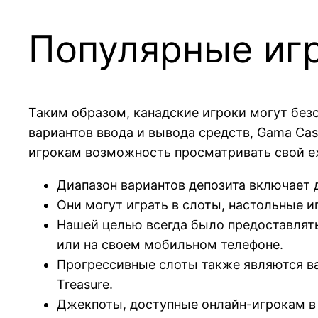
Популярные игр
Таким образом, канадские игроки могут без
вариантов ввода и вывода средств, Gama Cas
игрокам возможность просматривать свой е
Диапазон вариантов депозита включает 
Они могут играть в слоты, настольные и
Нашей целью всегда было предоставлять 
или на своем мобильном телефоне.
Прогрессивные слоты также являются важ
Treasure.
Джекпоты, доступные онлайн-игрокам в