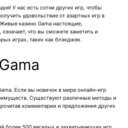
ня! У нас есть сотни других игр, чтобы
получить удовольствие от азартных игр в
 Живые казино Gama настоящие,
 означает, что вы сможете заметить и
орых играх, таких как блэкджек.
 Gama
ama. Если вы новичок в мире онлайн-игр
преимуществ. Существуют различные методы и
 прочитав комментарии и предложения других
й более 500 веселых и захватывающих игр,