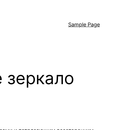
Sample Page
е зеркало