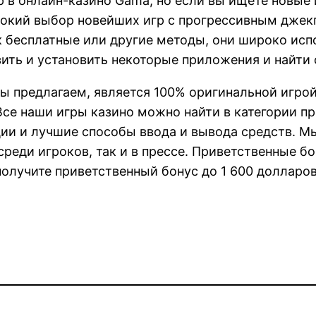
 в онлайн-казино Gama, но если вы ищете новые
рокий выбор новейших игр с прогрессивным джек
к бесплатные или другие методы, они широко исп
зить и установить некоторые приложения и найти с
мы предлагаем, является 100% оригинальной игр
се наши игры казино можно найти в категории пр
ии и лучшие способы ввода и вывода средств. 
реди игроков, так и в прессе. Приветственные б
получите приветственный бонус до 1 600 долларо