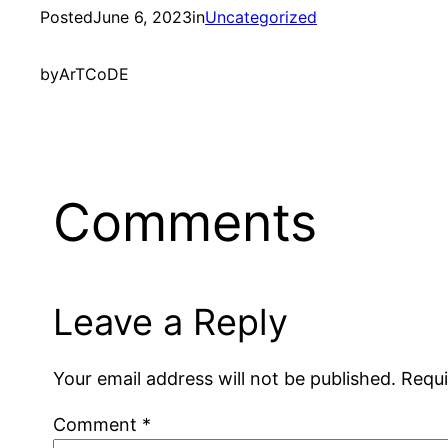
Posted
June 6, 2023
in
Uncategorized
by
ArTCoDE
Comments
Leave a Reply
Your email address will not be published.
Requi
Comment
*