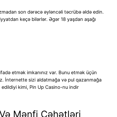
pozmadan son dərəcə əyləncəli təcrübə əldə edin.
iyyatdan keçə bilərlər. Əgər 18 yaşdan aşağı
istifadə etmək imkanınız var. Bunu etmək üçün
əz. İnternette sizi aldatmağa və pul qazanmağa
edildiyi kimi, Pin Up Casino-nu indir
Və Mənfi Cəhətləri