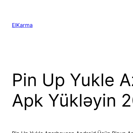
Skip
to
content
ElKarma
Pin Up Yukle 
Apk Yükləyin 