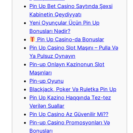
Pin Up Bet Casino Saytında Şəxsi
Kabinetin Qeydiyyatı
Yeni Oyunçular Üçün Pin Up
Bonusları Nədir?
Pin Up Casino-da Bonuslar
Pin Up Casino Slot Maşını – Pulla Və
Ya Pulsuz Oynayın
Pin-up Onlayn Kazinonun Slot
Maşınları
Pin-up Oyunu
Blackjack, Poker Və Ruletka Pin Up
Pin Up Kazino Haqqında Tez-tez
Verilən Suallar
Pin Up Casino Az Güvenilir Mi??
Pin-up Casino Promosyonları Və
Bonusları