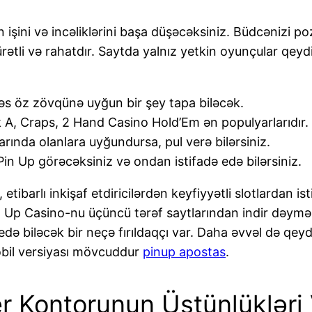
n işini və incəliklərini başa düşəcəksiniz. Büdcənizi 
ətli və rahatdır. Saytda yalnız yetkin oyunçular qeyd
 kəs öz zövqünə uyğun bir şey tapa biləcək.
 A, Craps, 2 Hand Casino Hold’Em ən populyarlarıdır.
rında olanlara uyğundursa, pul verə bilərsiniz.
in Up görəcəksiniz və ondan istifadə edə bilərsiniz.
tibarlı inkişaf etdiricilərdən keyfiyyətli slotlardan 
in Up Casino-nu üçüncü tərəf saytlarından indir dəym
ə biləcək bir neçə fırıldaqçı var. Daha əvvəl də qeyd 
mobil versiyası mövcuddur
pinup apostas
.
 Kontorunun Üstünlükləri 