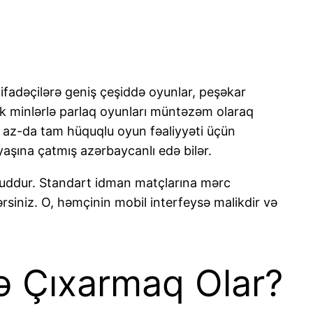
stifadəçilərə geniş çeşiddə oyunlar, peşəkar
alik minlərlə parlaq oyunları müntəzəm olaraq
Up az-da tam hüquqlu oyun fəaliyyəti üçün
 yaşına çatmış azərbaycanlı edə bilər.
cuddur. Standart idman matçlarına mərc
ərsiniz. O, həmçinin mobil interfeysə malikdir və
ə Çıxarmaq Olar?