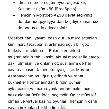
İdman mərcləri üçün oyun ölçüsü x5,
Kazinolar üçün x60 (FreeSpins).
Həmçinin Mostbet-AZ90 dəvət etdiyiniz
dostlarınız qeydiyyatdan keçdiyi zaman siz
də bonus əldə edəcəksiniz.
Mostbet canlı yayım, cash out və mərc artımları
kimi mərc təcrübənizi artırmaq üçün bir çox
funksiyalar təklif edir. Bukmeker şirkəti
müştərilərinin təhlükəsiz, aktual mərclər ilə sayta
daxil olmasını və onların öz suallarına dərhal
cavab almasını təmin etməyə çalışır. Mostbet
Azərbaycanın ən uğurlu, etibarlı və rahat
bukmeker kontorlarından biridir, qumar
əyləncəsini və mərc oyunlarından maksimum
həzz alanlar üçün ideal seçimdir! Onlar müxtəlif
idman və virtual kazino oyunları, həmçinin canlı
yayım imkanları təklif edirlər
.