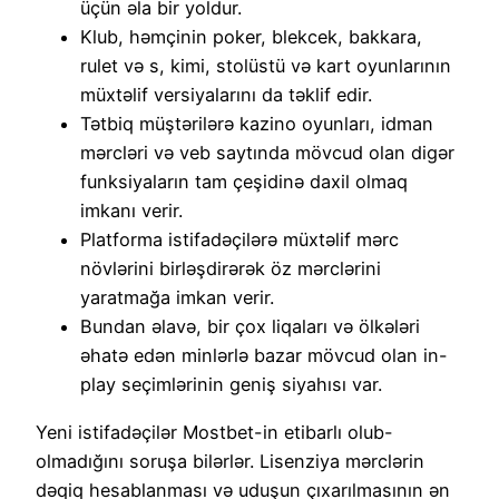
üçün əla bir yoldur.
Klub, həmçinin poker, blekcek, bakkara,
rulet və s, kimi, stolüstü və kart oyunlarının
müxtəlif versiyalarını da təklif edir.
Tətbiq müştərilərə kazino oyunları, idman
mərcləri və veb saytında mövcud olan digər
funksiyaların tam çeşidinə daxil olmaq
imkanı verir.
Platforma istifadəçilərə müxtəlif mərc
növlərini birləşdirərək öz mərclərini
yaratmağa imkan verir.
Bundan əlavə, bir çox liqaları və ölkələri
əhatə edən minlərlə bazar mövcud olan in-
play seçimlərinin geniş siyahısı var.
Yeni istifadəçilər Mostbet-in etibarlı olub-
olmadığını soruşa bilərlər. Lisenziya mərclərin
dəqiq hesablanması və uduşun çıxarılmasının ən