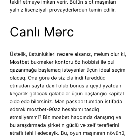
təklif etməyə imkan verir. Bütün slot maşınları
yalnız lisenziyalı provayderlərdən təmin edilir.
Canlı Mərc
Üstəlik, üstünlükləri nəzərə alsanız, məlum olur ki,
Mostbet bukmeker kontoru öz hobbisi ilə pul
qazanmağa başlamaq istəyənlər üçün ideal seçim
olacaq. Ona görə də siz elə indi tərəddüd
etmədən sayta daxil olub bonusla qeydiyyatdan
keçərək gələcək qələbələr üçün başlanğıc kapital
əldə edə bilərsiniz. Mən passportumdan istifadə
edərək mostbet-90az hesabımı təsdiq
etməliyəmmi? Biz mosbet haqqında danışırıq və
bu araşdırmada şirkətin güclü və zəif tərəflərini
ətraflı təhlil edəcəyik. Bu, oyun maşınının növünü,