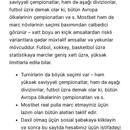
səviyyəli çempionatlar, həm də aşağı divizionlar,
futbol üzrə demək olar ki, bütün Avropa
ölkələrinin çempionatları və s. Mostbet həm də
mərc növlərinin seçimi baxımından cəlbedici
görünür – xətt boyu ən kiçik əmsallardan riskli
variantlara qədər müxtəlif əmsallar və yekunlar
mövcuddur. Futbol, ​​xokkey, basketbol üzrə
statistikaya mərclər geniş xətt üzrə, yüksək
limitlərlə edilə bilər.
Turnirlərin də böyük seçimi var – həm
yüksək səviyyəli çempionatlar, həm də aşağı
divizionlar, futbol üzrə demək olar ki, bütün
Avropa ölkələrinin çempionatları və s.
Mostbet real pulla mərc etməyiniz üçün
lazım olan bütün alətləri təklif edir.
Daxil olmaq üçün sosial şəbəkəyə klikləyin
və sonra bu saytda hesabınız üçün istifadəçi