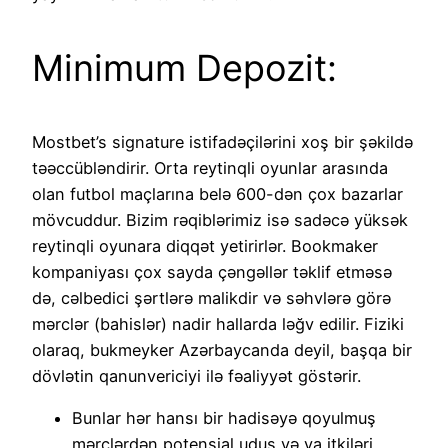
Minimum Depozit:
Mostbet’s signature istifadəçilərini xoş bir şəkildə
təəccübləndirir. Orta reytinqli oyunlar arasında
olan futbol maçlarına belə 600-dən çox bazarlar
mövcuddur. Bizim rəqiblərimiz isə sadəcə yüksək
reytinqli oyunara diqqət yetirirlər. Bookmaker
kompaniyası çox sayda çəngəllər təklif etməsə
də, cəlbedici şərtlərə malikdir və səhvlərə görə
mərclər (bahislər) nadir hallarda ləğv edilir. Fiziki
olaraq, bukmeyker Azərbaycanda deyil, başqa bir
dövlətin qanunvericiyi ilə fəaliyyət göstərir.
Bunlar hər hansı bir hadisəyə qoyulmuş
mərclərdən potensial uduş və ya itkiləri