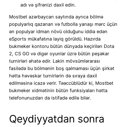
adı və şifrənizi daxil edin.
Mostbet azərbaycan saytında ayrıca bölmə
populyarlıq qazanan və futbolla yanaşı mərc üçün
ən populyar idman növü olduğunu iddia edən
eSports mükafatına layiq görüldü. Hazırda
bukmeker kontoru bütün dünyada keçirilən Dota
2, CS GO və digər oyunlar üzrə bütün peşəkar
turnirləri əhatə edir. Lakin mövsümlərarası
fasilədə bu bölmənin boş qalmaması üçün şirkət
hətta həvəskar turnirlərin də sıraya daxil
edilməsinə icazə verir. Təəccüblüdür ki, Mostbet
bukmeker xidmətinin bütün funksiyaları hətta
telefonunuzdan da istifadə edilə bilər.
Qeydiyyatdan sonra