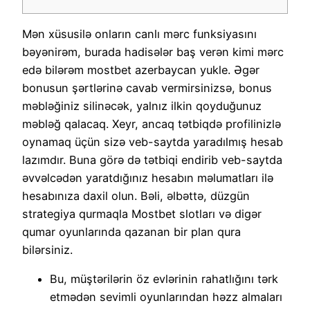
Mən xüsusilə onların canlı mərc funksiyasını
bəyənirəm, burada hadisələr baş verən kimi mərc
edə bilərəm mostbet azerbaycan yukle. Əgər
bonusun şərtlərinə cavab vermirsinizsə, bonus
məbləğiniz silinəcək, yalnız ilkin qoyduğunuz
məbləğ qalacaq. Xeyr, ancaq tətbiqdə profilinizlə
oynamaq üçün sizə veb-saytda yaradılmış hesab
lazımdır. Buna görə də tətbiqi endirib veb-saytda
əvvəlcədən yaratdığınız hesabın məlumatları ilə
hesabınıza daxil olun. Bəli, əlbəttə, düzgün
strategiya qurmaqla Mostbet slotları və digər
qumar oyunlarında qazanan bir plan qura
bilərsiniz.
Bu, müştərilərin öz evlərinin rahatlığını tərk
etmədən sevimli oyunlarından həzz almaları