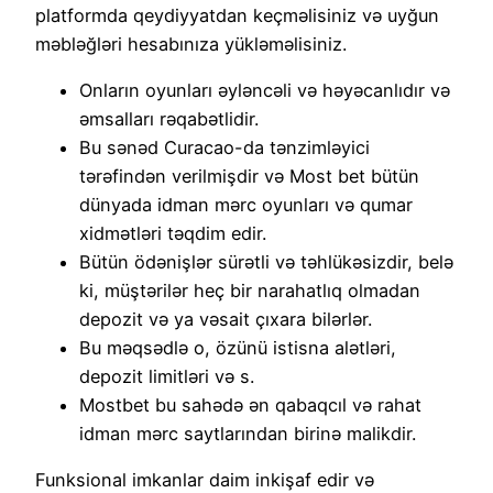
platformda qeydiyyatdan keçməlisiniz və uyğun
məbləğləri hesabınıza yükləməlisiniz.
Onların oyunları əyləncəli və həyəcanlıdır və
əmsalları rəqabətlidir.
Bu sənəd Curacao-da tənzimləyici
tərəfindən verilmişdir və Most bet bütün
dünyada idman mərc oyunları və qumar
xidmətləri təqdim edir.
Bütün ödənişlər sürətli və təhlükəsizdir, belə
ki, müştərilər heç bir narahatlıq olmadan
depozit və ya vəsait çıxara bilərlər.
Bu məqsədlə o, özünü istisna alətləri,
depozit limitləri və s.
Mostbet bu sahədə ən qabaqcıl və rahat
idman mərc saytlarından birinə malikdir.
Funksional imkanlar daim inkişaf edir və