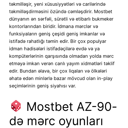
təkmilləşir, yeni xüsusiyyətləri və carilərində
təkmilləşdirməsini özündə cəmləşdirir. Mostbet
dünyanın ən sərfəli, sürətli və etibarlı bukmeker
kontorlarından biridir. İdmana mərclər və
funksiyaların geniş çeşidi geniş imkanlar və
istifadə rahatlığı təmin edir. Bir çox populyar
idman hadisələri istifadəçilərə evdə və ya
kompüterlərinin qarşısında olmadan yolda mərc
etməyə imkan verən canlı yayım xidmətləri təklif
edir. Bundan əlavə, bir çox liqaları və ölkələri
əhatə edən minlərlə bazar mövcud olan in-play
seçimlərinin geniş siyahısı var.
Mostbet AZ-90-
də mərc oyunları