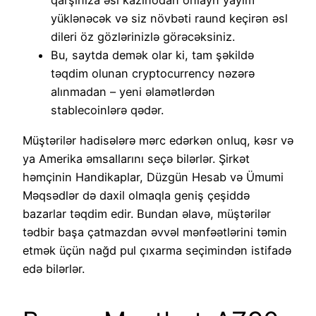
qarşınıza əsl kazinodan onlayn yayım
yüklənəcək və siz növbəti raund keçirən əsl
dileri öz gözlərinizlə görəcəksiniz.
Bu, saytda demək olar ki, tam şəkildə
təqdim olunan cryptocurrency nəzərə
alınmadan – yeni əlamətlərdən
stablecoinlərə qədər.
Müştərilər hadisələrə mərc edərkən onluq, kəsr və
ya Amerika əmsallarını seçə bilərlər. Şirkət
həmçinin Handikaplar, Düzgün Hesab və Ümumi
Məqsədlər də daxil olmaqla geniş çeşiddə
bazarlar təqdim edir. Bundan əlavə, müştərilər
tədbir başa çatmazdan əvvəl mənfəətlərini təmin
etmək üçün nağd pul çıxarma seçimindən istifadə
edə bilərlər.