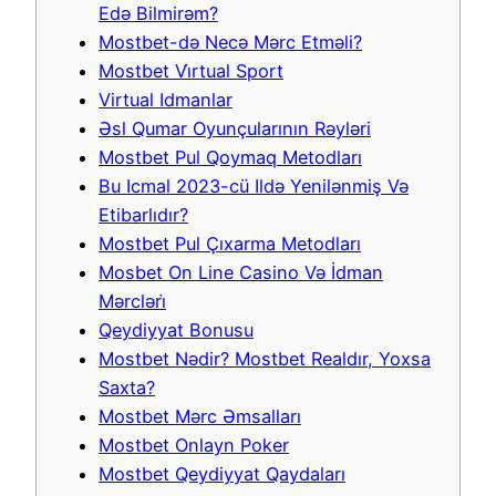
Edə Bilmirəm?
Mostbet-də Necə Mərc Etməli?
Mostbet Vi̇rtual Sport
Virtual Idmanlar
Əsl Qumar Oyunçularının Rəyləri
Mostbet Pul Qoymaq Metodları
Bu Icmal 2023-cü Ildə Yenilənmiş Və
Etibarlıdır?
Mostbet Pul Çıxarma Metodları
Mosbet On Line Casino Və İdman
Mərcləri̇
Qeydiyyat Bonusu
Mostbet Nədir? Mostbet Realdır, Yoxsa
Saxta?
Mostbet Mərc Əmsalları
Mostbet Onlayn Poker
Mostbet Qeydiyyat Qaydaları