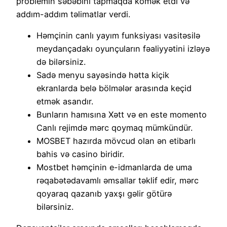
problemin səbəbini tapmaqda kömək etdi və
addım-addım təlimatlar verdi.
Həmçinin canlı yayım funksiyası vasitəsilə
meydançadakı oyunçuların fəaliyyətini izləyə
də bilərsiniz.
Sadə menyu sayəsində hətta kiçik
ekranlarda belə bölmələr arasında keçid
etmək asandır.
Bunların hamısına Xətt və en este momento
Canlı rejimdə mərc qoymaq mümkündür.
MOSBET hazırda mövcud olan ən etibarlı
bahis və casino biridir.
Mostbet həmçinin e-idmanlarda de uma
rəqabətədavamlı əmsallar təklif edir, mərc
qoyaraq qazanıb yaxşı gəlir götürə
bilərsiniz.