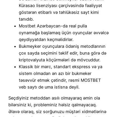
Kürasao lisenziyası çərçivəsində fəaliyyət
göstərən etibarlı və təhlükəsiz sayt kimi
tanıdıb.
Mostbet Azərbaycan-da real pulla
oynamağa başlamaq üçün oyunçular əvvəlcə
qeydiyyatdan keçməlidirlər.
Bukmeyker oyunçulara ödəniş metodlarının
çox sayda seçimini təklif edir, buna görə də
kriptovalyuta köçürmələri də mövcuddur.
Klassik bir mərc, standart ekspress və ya
sistem olmadan ən azı bir bukmeker
təsəvvür etmək çətindir, rəsmi MOSTBET
veb saytı de uma istisna deyil.
Seçdiyiniz metoddan asılı olmayaraq əmin ola
bilərsiniz ki, probleminiz həlsiz qalmayacaq.
Əlavə olaraq, siz sorğunuzu müştəri xidmətlərinə