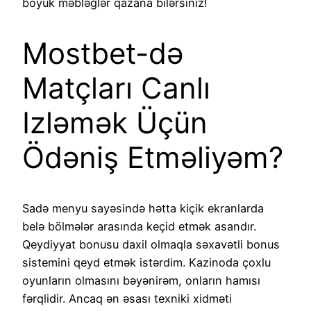
böyük məbləğlər qazana bilərsiniz!
Mostbet-də
Matçları Canlı
Izləmək Üçün
Ödəniş Etməliyəm?
Sadə menyu sayəsində hətta kiçik ekranlarda
belə bölmələr arasında keçid etmək asandır.
Qeydiyyat bonusu daxil olmaqla səxavətli bonus
sistemini qeyd etmək istərdim. Kazinoda çoxlu
oyunların olmasını bəyənirəm, onların hamısı
fərqlidir. Ancaq ən əsası texniki xidməti