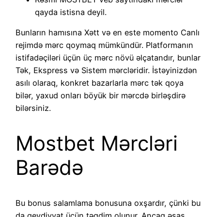
qayda istisna deyil.
Bunların hamısına Xətt və en este momento Canlı
rejimdə mərc qoymaq mümkündür. Platformanın
istifadəçiləri üçün üç mərc növü əlçatandır, bunlar
Tək, Ekspress və Sistem mərcləridir. İstəyinizdən
asılı olaraq, konkret bazarlarla mərc tək qoya
bilər, yaxud onları böyük bir mərcdə birləşdirə
bilərsiniz.
Mostbet Mərcləri
Barədə
Bu bonus salamlama bonusuna oxşardır, çünki bu
da qeydiyyat üçün təqdim olunur. Ancaq əsas