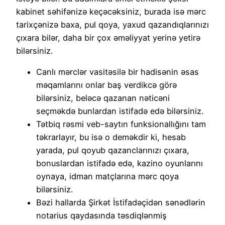
kabinet səhifənizə keçəcəksiniz, burada isə mərc
tarixçənizə baxa, pul qoya, yaxud qazandıqlarınızı
çıxara bilər, daha bir çox əməliyyat yerinə yetirə
bilərsiniz.
Canlı mərclər vasitəsilə bir hadisənin əsas
məqamlarını onlar baş verdikcə görə
bilərsiniz, beləcə qazanan nəticəni
seçməkdə bunlardan istifadə edə bilərsiniz.
Tətbiq rəsmi veb-saytın funksionallığını tam
təkrarlayır, bu isə o deməkdir ki, hesab
yarada, pul qoyub qazanclarınızı çıxara,
bonuslardan istifadə edə, kazino oyunlarını
oynaya, idman matçlarına mərc qoya
bilərsiniz.
Bəzi hallarda Şirkət İstifadəçidən sənədlərin
notarius qaydasında təsdiqlənmiş