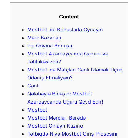
Content
Mostbet-də Bonuslarla Oynayın
Mərc Bazarları
Pul Qoyma Bonusu
Mostbet Azərbaycanda Qanuni Və
Təhlükəsizdir?
Mostbet-də Matçları Canlı Izləmək Üçün
Ödəniş Etməliyəm?
Canlı
Qələbəylə Birləşin: Mostbet
Azərbaycanda Uğuru Qeyd Edir!
Mostbet
Mostbet Mərcləri Barədə
Mostbet Onlayn Kazi̇no
Tətbiqdə Niyə Mostbet Giriş Prosesini