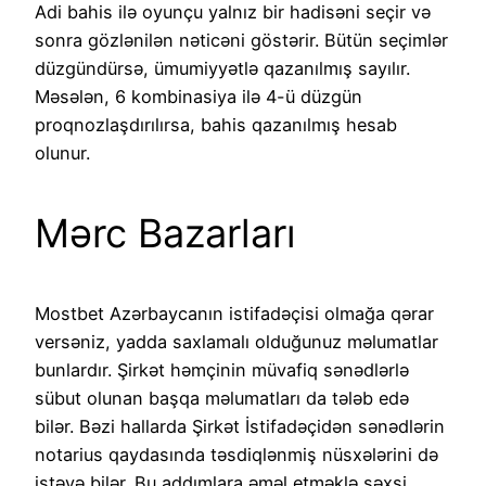
Adi bahis ilə oyunçu yalnız bir hadisəni seçir və
sonra gözlənilən nəticəni göstərir. Bütün seçimlər
düzgündürsə, ümumiyyətlə qazanılmış sayılır.
Məsələn, 6 kombinasiya ilə 4-ü düzgün
proqnozlaşdırılırsa, bahis qazanılmış hesab
olunur.
Mərc Bazarları
Mostbet Azərbaycanın istifadəçisi olmağa qərar
versəniz, yadda saxlamalı olduğunuz məlumatlar
bunlardır. Şirkət həmçinin müvafiq sənədlərlə
sübut olunan başqa məlumatları da tələb edə
bilər. Bəzi hallarda Şirkət İstifadəçidən sənədlərin
notarius qaydasında təsdiqlənmiş nüsxələrini də
istəyə bilər. Bu addımlara əməl etməklə şəxsi