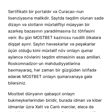
Sertifikatlı bir portaldır və Curacao-nun
lisenziyasına malikdir. Saytda təqdim olunan sadə
dizayn və slotların müxtəlifliyi müəyyən bir
azarkeş bazasının yaradılmasına öz töhfəsini
verir. Bu gün MOSTBET kazinosu rusdilli ölkələrə
diqqət ayırır. Saytın həvəskarlar və peşəkarlar
üçün olduğu kimi müxtəlif növ onlayn qumar
əyləncə növlərini təqdim etməsinin əsas amilləri.
Roskomnadzor-un məhdudiyyətlərinə
baxmayaraq, hər zaman bir güzgüdən istifadə
edərək MOSTBET onlayn qumarxanaya gələ
bilərsiniz.
Mostbet dünyanın qabaqcıl onlayn
bukmeykerlərindən biridir, burada idman və kiber
idmanlar üzrə Xətt və Canlı mərclər, eləcə də