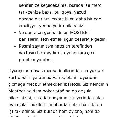
səhifənizə keçəcəksiniz, burada isə mərc
tarixçənizə baxa, pul qoya, yaxud
qazandıqlarınızı çıxara bilər, daha bir çox
əməliyyat yerinə yetirə bilərsiniz.
Və sonra ən geniş idman MOSTBET
bahislərini fəth etmək üçün cəsarətlə gedin!
Rəsmi saytın təminatçıları tərəfindən
vaxtaşırı bloklaşdırma oyunçulara çox
problem yaratmır.
Oyunçuların əsas məqsədi əllərindən ən yüksək
kart dəstini yaratmaq və rəqiblərini oyundan
çıxmağa məcbur etməkdən ibarətdir. Siz həmçinin
Mostbet holdem poker otağına da qoşula
bilərsiniz ki, burada dünyanın hər yerindən olan
oyunçular müxtlif formatlardan olan turnirlərdə
iştirak edirlər. Siz burada həm əylənə, həm də