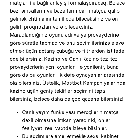
matçları ilə bağlı anlayış formalaşdıracaq. Beləcə
bəzi əmsalların və bazarların cari matçda qalib
gəlmək ehtimalını təhlil edə biləcəksiniz və ən
gəlirli proqnozları verə biləcəksiniz.
Maraqlandığınız oyunu adı və ya provayderinə
görə sürətlə tapmaq və onu sevimlilərinizə əlavə
etmək üçün axtarış çubuğu və filtrlərdən istifadə
edə bilərsiniz. Kazino və Canlı Kazino tez-tez
provayderlərin yeni oyunları ilə yenilənir, buna
görə də bu oyunları ilk dəfə oynayanlar arasında
ola bilərsiniz. Üstəlik, Mostbet Kampaniyalarında
kazino üçün geniş təkliflər seçimini tapa
bilərsiniz, beləcə daha da çox qazana bilərsiniz!
Canlı yayım funksiyası mərcçilərin matça
daxil olmasına imkan yaradır ki, onlar
fəaliyyəti real vaxtda izləyə bilsinlər.
Bu addımlara əməl etməklə şəxsi kabinet