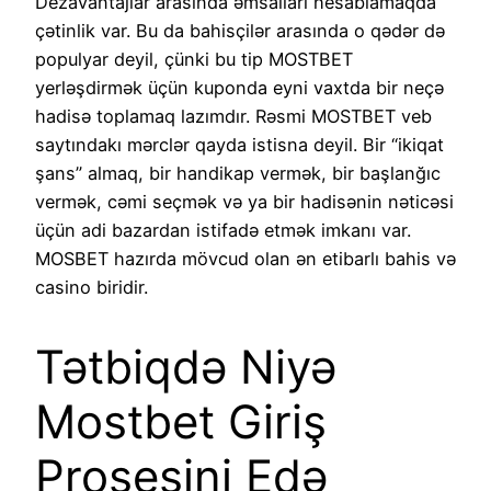
Dezavantajlar arasında əmsalları hesablamaqda
çətinlik var. Bu da bahisçilər arasında o qədər də
populyar deyil, çünki bu tip MOSTBET
yerləşdirmək üçün kuponda eyni vaxtda bir neçə
hadisə toplamaq lazımdır. Rəsmi MOSTBET veb
saytındakı mərclər qayda istisna deyil. Bir “ikiqat
şans” almaq, bir handikap vermək, bir başlanğıc
vermək, cəmi seçmək və ya bir hadisənin nəticəsi
üçün adi bazardan istifadə etmək imkanı var.
MOSBET hazırda mövcud olan ən etibarlı bahis və
casino biridir.
Tətbiqdə Niyə
Mostbet Giriş
Prosesini Edə