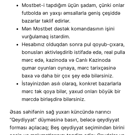
Mostbet-i tapdığım üçün şadam, çünki onlar
futbolda ən yaxşı əmsallarla geniş çeşiddə
bazarlar təklif edirlər.
Mən Mostbet dəstək komandasının işini
vurğulamaq istərdim.
Hesabınız olduqdan sonra pul qoyub-çıxara,
bonusları aktivləşdirib istifadə edə, real pulla
mərc edə, kazinoda və Canlı Kazinoda
qumar oyunları oynaya, mərc tarixçəsinə
baxa və daha bir çox şey edə bilərsiniz.
İstəyinizdən asılı olaraq, konkret bazarlarla
mərc tək qoya bilər, yaxud onları böyük bir
mərcdə birləşdirə bilərsiniz.
Əsas səhifənin sağ yuxarı küncündə narıncı
“Qeydiyyat” düyməsinə basın, beləcə qeydiyyat
forması açılacaq; Beş qeydiyyat seçimindən birini