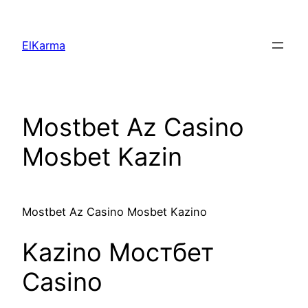
Skip
to
ElKarma
content
Mostbet Az Casino
Mosbet Kazin
Mostbet Az Casino Mosbet Kazino
Kazino Мостбет
Casino