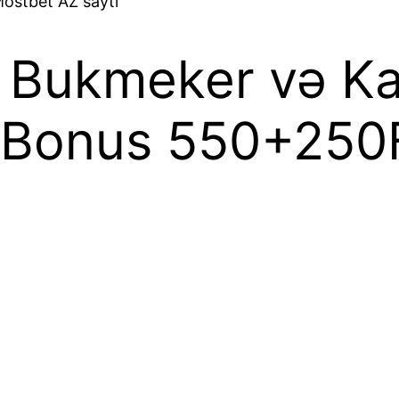
ostbet AZ sayti
 Bukmeker və Ka
 Bonus 550+250