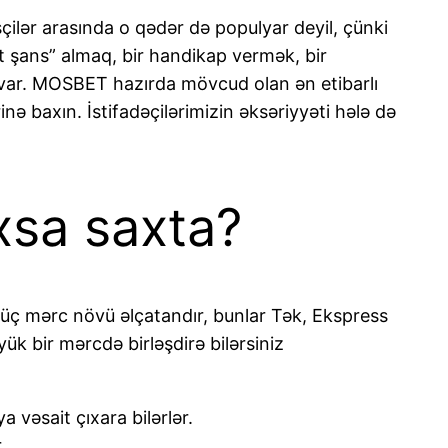
çilər arasında o qədər də populyar deyil, çünki
 şans” almaq, bir handikap vermək, bir
 var. MOSBET hazırda mövcud olan ən etibarlı
inə baxın. İstifadəçilərimizin əksəriyyəti hələ də
xsa saxta?
üç mərc növü əlçatandır, bunlar Tək, Ekspress
yük bir mərcdə birləşdirə bilərsiniz
a vəsait çıxara bilərlər.
.