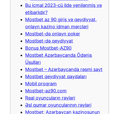
Bu icmal 2023-cü ildə yenilənmiş və
etibarlıdır?
Mostbet az 90 giriş və qeydiyyat,
onlayn kazino idman mərcləri
Mostbet-də onlayn poker
Mostbet-də qeydiyyat
Bonus Mostbet-AZ90
Mostbet Azərbaycanda Ödəni̇ş
Üsulları
Mostbet – Azərbaycanda rəsmi sayt
Mostbet qeydiyyat qaydaları
Mobil proqram
Mostbet-az90.com
Real oyunçuların rəyləri
Əsl qumar oyunçularının rəyləri
Mostbet: Azərbaycan kazinosunun