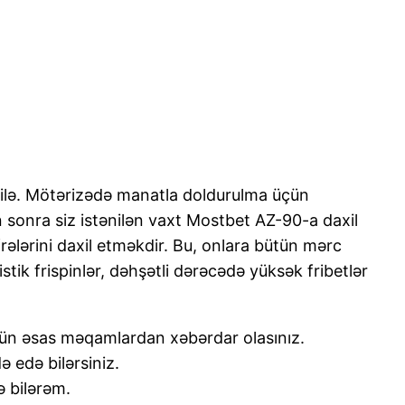
 ilə. Mötərizədə manatla doldurulma üçün
n sonra siz istənilən vaxt Mostbet AZ-90-a daxil
ifrələrini daxil etməkdir. Bu, onlara bütün mərc
ik frispinlər, dəhşətli dərəcədə yüksək fribetlər
tün əsas məqamlardan xəbərdar olasınız.
 edə bilərsiniz.
ə bilərəm.