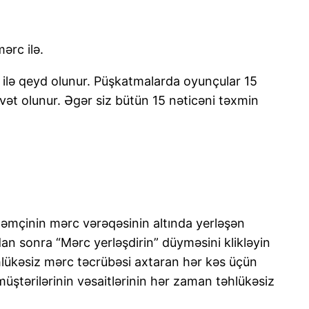
ərc ilə.
ı ilə qeyd olunur. Püşkatmalarda oyunçular 15
ət olunur. Əgər siz bütün 15 nəticəni təxmin
 həmçinin mərc vərəqəsinin altında yerləşən
dan sonra “Mərc yerləşdirin” düyməsini klikləyin
hlükəsiz mərc təcrübəsi axtaran hər kəs üçün
üştərilərinin vəsaitlərinin hər zaman təhlükəsiz