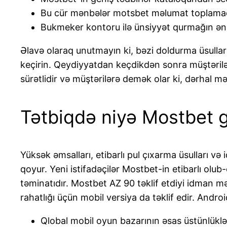
Bu cür mənbələr motsbet məlumat toplamaq, 
Bukmeker kontoru ilə ünsiyyət qurmağın ən
Əlavə olaraq unutmayın ki, bəzi doldurma üsulla
keçirin. Qeydiyyatdan keçdikdən sonra müştərilə
sürətlidir və müştərilərə demək olar ki, dərhal
Tətbiqdə niyə Mostbet g
Yüksək əmsalları, etibarlı pul çıxarma üsulları v
qoyur. Yeni istifadəçilər Mostbet-in etibarlı olu
təminatıdır. Mostbet AZ 90 təklif etdiyi idman mə
rahatlığı üçün mobil versiya da təklif edir. Andr
Qlobal mobil oyun bazarının əsas üstünlüklər