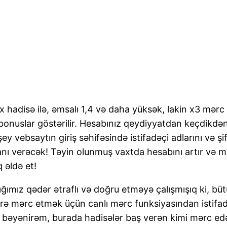
 hadisə ilə, əmsalı 1,4 və daha yüksək, lakin x3 mərc
n bonuslar göstərilir. Hesabınız qeydiyyatdan keçdikdə
şey vebsaytın giriş səhifəsində istifadəçi adlarını və ş
 verəcək! Təyin olunmuş vaxtda hesabını artır və mist
 əldə et!
ımız qədər ətraflı və doğru etməyə çalışmışıq ki, bü
rə mərc etmək üçün canlı mərc funksiyasından istifadə
ı bəyənirəm, burada hadisələr baş verən kimi mərc ed