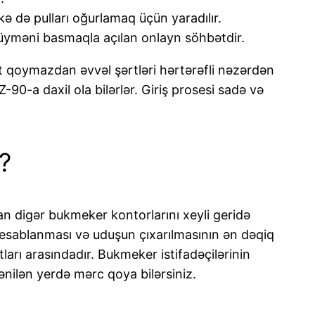
 də pulları oğurlamaq üçün yaradılır.
üyməni basmaqla açılan onlayn söhbətdir.
t qoymazdan əvvəl şərtləri hərtərəfli nəzərdən
-a daxil ola bilərlər. Giriş prosesi sadə və
?
can digər bukmeker kontorlarını xeyli geridə
q hesablanması və uduşun çıxarılmasının ən dəqiq
arı arasındadır. Bukmeker istifadəçilərinin
tənilən yerdə mərc qoya bilərsiniz.