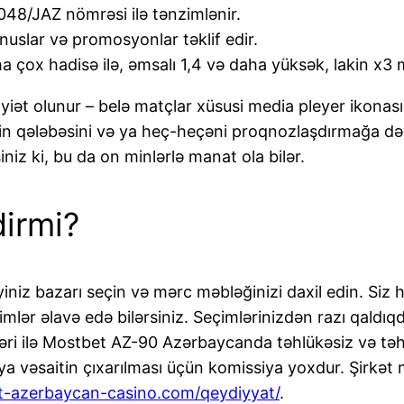
8048/JAZ nömrəsi ilə tənzimlənir.
uslar və promosyonlar təklif edir.
 çox hadisə ilə, əmsalı 1,4 və daha yüksək, lakin x3 m
ayiət olunur – belə matçlar xüsusi media pleyer ikonas
nin qələbəsini və ya heç-heçəni proqnozlaşdırmağa dəv
niz ki, bu da on minlərlə manat ola bilər.
dirmi?
iniz bazarı seçin və mərc məbləğinizi daxil edin. Siz
mlər əlavə edə bilərsiniz. Seçimlərinizdən razı qaldıq
ləri ilə Mostbet AZ-90 Azərbaycanda təhlükəsiz və tə
a vəsaitin çıxarılması üçün komissiya yoxdur. Şirkət m
t-azerbaycan-casino.com/qeydiyyat/
.