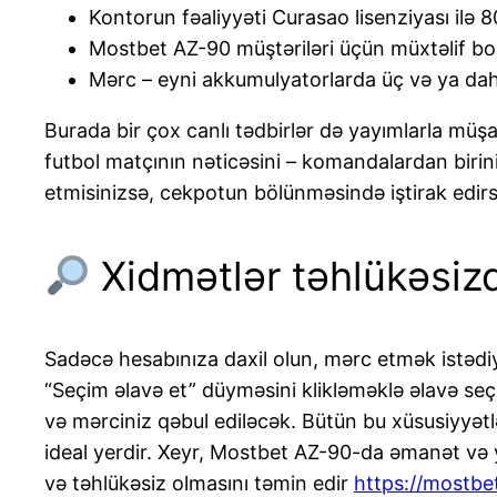
Kontorun fəaliyyəti Curasao lisenziyası ilə 
Mostbet AZ-90 müştəriləri üçün müxtəlif bon
Mərc – eyni akkumulyatorlarda üç və ya daha
Burada bir çox canlı tədbirlər də yayımlarla müş
futbol matçının nəticəsini – komandalardan biri
etmisinizsə, cekpotun bölünməsində iştirak edirsi
Xidmətlər təhlükəsiz
Sadəcə hesabınıza daxil olun, mərc etmək istədiy
“Seçim əlavə et” düyməsini klikləməklə əlavə seçi
və mərciniz qəbul ediləcək. Bütün bu xüsusiyyət
ideal yerdir. Xeyr, Mostbet AZ-90-da əmanət və y
və təhlükəsiz olmasını təmin edir
https://mostbe