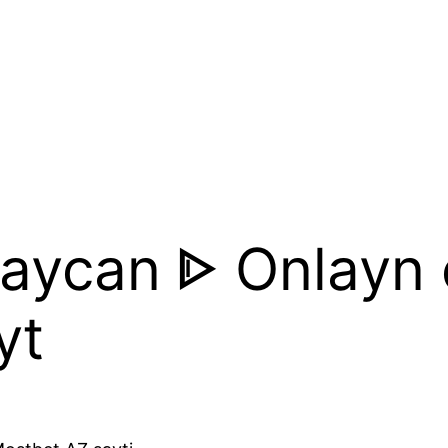
aycan ᐈ Onlayn 
yt