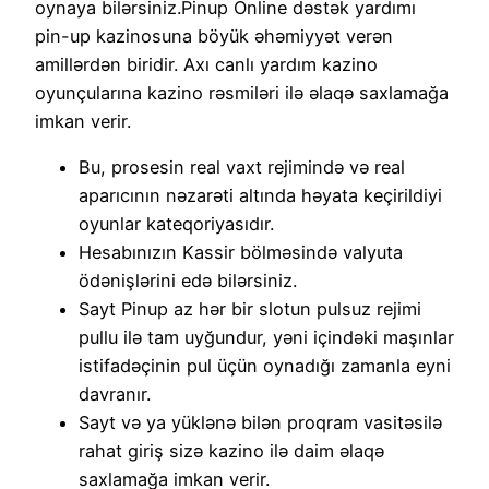
oynaya bilərsiniz.Pinup Online dəstək yardımı
pin-up kazinosuna böyük əhəmiyyət verən
amillərdən biridir. Axı canlı yardım kazino
oyunçularına kazino rəsmiləri ilə əlaqə saxlamağa
imkan verir.
Bu, prosesin real vaxt rejimində və real
aparıcının nəzarəti altında həyata keçirildiyi
oyunlar kateqoriyasıdır.
Hesabınızın Kassir bölməsində valyuta
ödənişlərini edə bilərsiniz.
Sayt Pinup az hər bir slotun pulsuz rejimi
pullu ilə tam uyğundur, yəni içindəki maşınlar
istifadəçinin pul üçün oynadığı zamanla eyni
davranır.
Sayt və ya yüklənə bilən proqram vasitəsilə
rahat giriş sizə kazino ilə daim əlaqə
saxlamağa imkan verir.