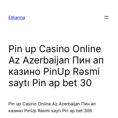
Skip
to
ElKarma
content
Pin up Casino Online
Az Azerbaijan Пин ап
казино PinUp Rəsmi
saytı Pin ap bet 30
Pin up Casino Online Az Azerbaijan Пин ап
казино PinUp Rəsmi saytı Pin ap bet 306