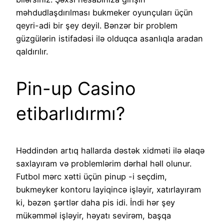
məhdudlaşdırılması bukmeker oyunçuları üçün
qeyri-adi bir şey deyil. Bənzər bir problem
güzgülərin istifadəsi ilə olduqca asanlıqla aradan
qaldırılır.
Pin-up Casino
etibarlıdırmı?
Həddindən artıq hallarda dəstək xidməti ilə əlaqə
saxlayıram və problemlərim dərhal həll olunur.
Futbol mərc xətti üçün pinup -i seçdim,
bukmeyker kontoru layiqincə işləyir, xatırlayıram
ki, bəzən şərtlər daha pis idi. İndi hər şey
mükəmməl işləyir, həyatı sevirəm, başqa