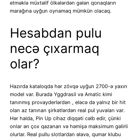
etməklə müxtəlif ölkələrdən gələn qonaqların
marağına uyğun oynamaq mümkün olacaq.
Hesabdan pulu
necə çıxarmaq
olar?
Hazırda kataloqda hər zövqə uyğun 2700-ə yaxın
model var. Burada Yggdrasil və Amatic kimi
tanınmış provayderlərdən , eləcə də yalnız bir hit
olan az tanınan şirkətlərdən real pul yuvaları var.
Hər halda, Pin Up cihaz diqqəti cəlb edir, çünki
onlar ən çox qazanan və həmişə maksimum gəlirli
olurlar. Real pullu slotlardan əlavə, qumar klubu