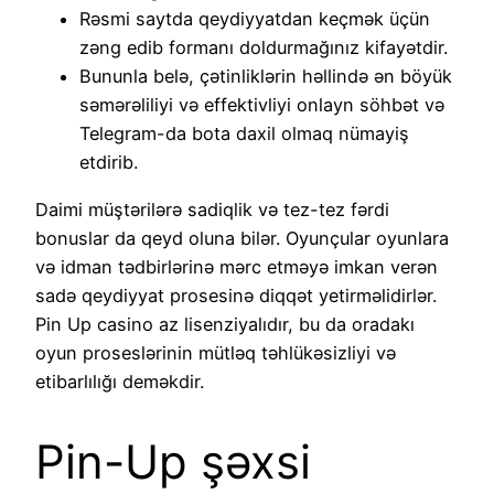
Rəsmi saytda qeydiyyatdan keçmək üçün
zəng edib formanı doldurmağınız kifayətdir.
Bununla belə, çətinliklərin həllində ən böyük
səmərəliliyi və effektivliyi onlayn söhbət və
Telegram-da bota daxil olmaq nümayiş
etdirib.
Daimi müştərilərə sadiqlik və tez-tez fərdi
bonuslar da qeyd oluna bilər. Oyunçular oyunlara
və idman tədbirlərinə mərc etməyə imkan verən
sadə qeydiyyat prosesinə diqqət yetirməlidirlər.
Pin Up casino az lisenziyalıdır, bu da oradakı
oyun proseslərinin mütləq təhlükəsizliyi və
etibarlılığı deməkdir.
Pin-Up şəxsi