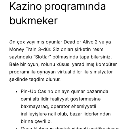
Kazino proqramında
bukmeker
Ən çox yayılmış oyunlar Dead or Alive 2 və ya
Money Train 3-dür. Siz onları şirkətin rəsmi
saytındakı “Slotlar” bölməsində tapa bilərsiniz.
Belə bir oyun, rolunu xüsusi yaradılmış kompüter
proqramı ilə oynayan virtual diler ilə simulyator
şəklində təqdim olunur.
Pin-Up Casino onlayn qumar bazarında
cəmi altı ildir fəaliyyət göstərməsinə
baxmayaraq, operator əhəmiyyətli
irəliləyişlərə nail olub, bazar liderlərindən
birinə çevrilib.
Oyun klubunun dəstək xidməti verifikasiyaya