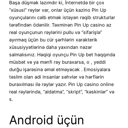
Başa düşmək lazımdır ki, İnternetdə bir çox
“xüsusi” rəylər var, onlar üçün kazino Pin Up
oyunçularını cəlb etmək istəyən rəqib strukturlar
tərəfindən ödənilir. Təxminən Pin Up casino az
real oyunçunun rəylərini pullu və “sifarişlə”
ayırmaq üçün bu cür şərhlərin xarakterik
xüsusiyyətlərinə daha yaxından nəzər
salmalısınız. Həqiqi oyunçu Pin Up bet haqqında
müsbət və ya mənfi rəy buraxarsa, o , yeddi
durğu işarəsinə əməl etməyəcək . Emosiyalara
təslim olan adi insanlar səhvlər və hərflərin
buraxılması ilə rəylər yazır. Pin Up casino online
real rəylərində, “aldatma”, “skript”, “kəskinlər” və
s.
Android üçün