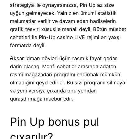
strategiya ilə oynayırsınızsa, Pin Up az sizə
uyğun gəlməyəcək. Yalnız ən ümumi statistik
məlumatlar verilir və davam edən hadisələrin
qrafik təsviri xüsusilə mənalı deyil. Bütün müsbət
cəhətləri ilə Pin-Up casino LIVE rejimi ən yaxşı
formatda deyil.
Əksər idman növləri üçün rəsm kifayət qədər
dərin olacaq. Mənfi cəhətlər arasında adətən
rəsmi mağazadan proqramı endirmək mümkün
olmadığını qeyd edirlər. Bu sizi proqramı silməyə
və yeni versiya çıxanda onu yenidən
quraşdırmağa məcbur edir.
Pin Up bonus pul
çıxarılır?