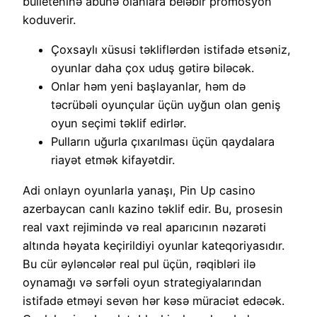
bülleteninə abunə olanlara beləbir promosyon
koduverir.
Çoxsaylı xüsusi təkliflərdən istifadə etsəniz,
oyunlar daha çox uduş gətirə biləcək.
Onlar həm yeni başlayanlar, həm də
təcrübəli oyunçular üçün uyğun olan geniş
oyun seçimi təklif edirlər.
Pulların uğurla çıxarılması üçün qaydalara
riayət etmək kifayətdir.
Adi onlayn oyunlarla yanaşı, Pin Up casino
azerbaycan canlı kazino təklif edir. Bu, prosesin
real vaxt rejimində və real aparıcının nəzarəti
altında həyata keçirildiyi oyunlar kateqoriyasıdır.
Bu cür əyləncələr real pul üçün, rəqibləri ilə
oynamağı və sərfəli oyun strategiyalarından
istifadə etməyi sevən hər kəsə müraciət edəcək.