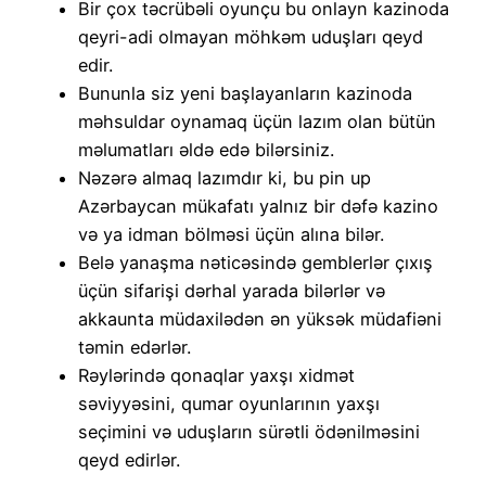
Bir çox təcrübəli oyunçu bu onlayn kazinoda
qeyri-adi olmayan möhkəm uduşları qeyd
edir.
Bununla siz yeni başlayanların kazinoda
məhsuldar oynamaq üçün lazım olan bütün
məlumatları əldə edə bilərsiniz.
Nəzərə almaq lazımdır ki, bu pin up
Azərbaycan mükafatı yalnız bir dəfə kazino
və ya idman bölməsi üçün alına bilər.
Belə yanaşma nəticəsində gemblerlər çıxış
üçün sifarişi dərhal yarada bilərlər və
akkaunta müdaxilədən ən yüksək müdafiəni
təmin edərlər.
Rəylərində qonaqlar yaxşı xidmət
səviyyəsini, qumar oyunlarının yaxşı
seçimini və uduşların sürətli ödənilməsini
qeyd edirlər.