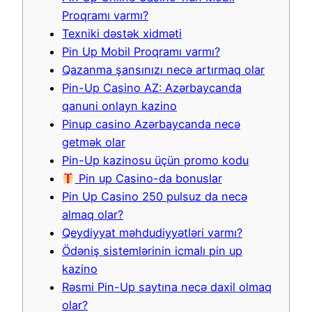
Proqramı varmı?
Texniki dəstək xidməti
Pin Up Mobil Proqramı varmı?
Qazanma şansınızı necə artırmaq olar
Pin-Up Casino AZ: Azərbaycanda
qanuni onlayn kazino
Pinup casino Azərbaycanda necə
getmək olar
Pin-Up kazinosu üçün promo kodu
Pin up Casino-da bonuslar
Pin Up Casino 250 pulsuz da necə
almaq olar?
Qeydiyyat məhdudiyyətləri varmı?
Ödəniş sistemlərinin icmalı pin up
kazino
Rəsmi Pin-Up saytına necə daxil olmaq
olar?