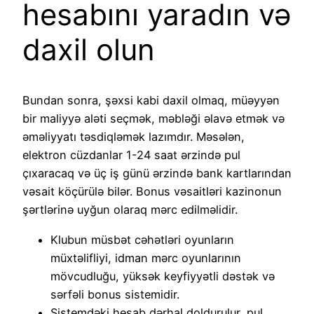
hesabını yaradın və
daxil olun
Bundan sonra, şəxsi kabi daxil olmaq, müəyyən
bir maliyyə aləti seçmək, məbləği əlavə etmək və
əməliyyatı təsdiqləmək lazımdır. Məsələn,
elektron cüzdanlar 1-24 saat ərzində pul
çıxaracaq və üç iş günü ərzində bank kartlarından
vəsait köçürülə bilər. Bonus vəsaitləri kazinonun
şərtlərinə uyğun olaraq mərc edilməlidir.
Klubun müsbət cəhətləri oyunların
müxtəlifliyi, idman mərc oyunlarının
mövcudluğu, yüksək keyfiyyətli dəstək və
sərfəli bonus sistemidir.
Sistemdəki hesab dərhal doldurulur, pul