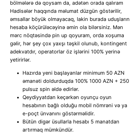
bölmələrə də qoysam da, adətən orada qalıram
Hadisələr haqqında məlumat düzgün göstərilir,
əmsallar böyük olmayacaq, lakin burada uduşların
hesaba köçürüləcəyinə əmin ola bilərsiniz. Mən
mərc nöqtəsində pin up qoyuram, orda xoşuma
gəlir, hər şey çox yaxşı təşkil olunub, kontingent
adekvatdır, operatorlar öz işlərini 100% yerinə
yetirirlər.
Hazırda yeni başlayanlar minimum 50 AZN
əmanəti doldurduqda 100% 1000 AZN + 250
pulsuz spin əldə edirlər.
Qeydiyyatdan keçərkən oyunçu oyun
hesabının bağlı olduğu mobil nömrəni və ya
e-poçt ünvanını göstərməlidir.
Bütün digər üsullarla hesabı 5 manatdan
artırmaq mümkündür.