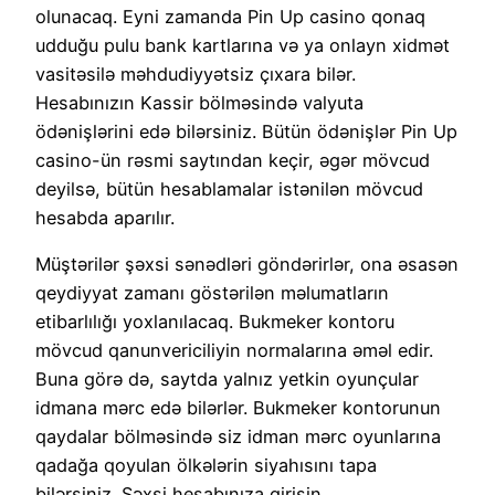
olunacaq. Eyni zamanda Pin Up casino qonaq
udduğu pulu bank kartlarına və ya onlayn xidmət
vasitəsilə məhdudiyyətsiz çıxara bilər.
Hesabınızın Kassir bölməsində valyuta
ödənişlərini edə bilərsiniz. Bütün ödənişlər Pin Up
casino-ün rəsmi saytından keçir, əgər mövcud
deyilsə, bütün hesablamalar istənilən mövcud
hesabda aparılır.
Müştərilər şəxsi sənədləri göndərirlər, ona əsasən
qeydiyyat zamanı göstərilən məlumatların
etibarlılığı yoxlanılacaq. Bukmeker kontoru
mövcud qanunvericiliyin normalarına əməl edir.
Buna görə də, saytda yalnız yetkin oyunçular
idmana mərc edə bilərlər. Bukmeker kontorunun
qaydalar bölməsində siz idman mərc oyunlarına
qadağa qoyulan ölkələrin siyahısını tapa
bilərsiniz. Şəxsi hesabınıza girişin