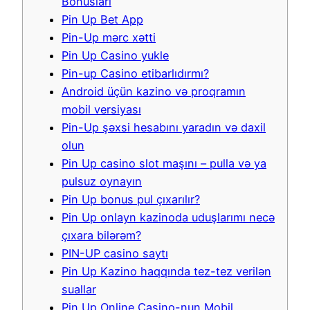
Bonusları
Pin Up Bet App
Pin-Up mərc xətti
Pin Up Casino yukle
Pin-up Casino etibarlıdırmı?
Android üçün kazino və proqramın
mobil versiyası
Pin-Up şəxsi hesabını yaradın və daxil
olun
Pin Up casino slot maşını – pulla və ya
pulsuz oynayın
Pin Up bonus pul çıxarılır?
Pin Up onlayn kazinoda uduşlarımı necə
çıxara bilərəm?
PIN-UP casino saytı
Pin Up Kazino haqqında tez-tez verilən
suallar
Pin Up Online Casino-nun Mobil