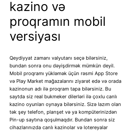
kazino və
proqramın mobil
versiyası
Qeydiyyat zamanı valyutanı seçə bilərsiniz,
bundan sonra onu dəyişdirmək mümkün deyil.
Mobil proqramı yükləmək üçün rəsmi App Store
və Play Market mağazalarını ziyarət edə və orada
kazinonun adı ilə proqram tapa bilərsiniz. Bu
saytda siz real bukmeker dilerləri ilə çoxlu canlı
kazino oyunları oynaya bilərsiniz. Sizə lazım olan
tək şey telefon, planşet və ya kompüterinizdən
Pin-up saytına qoşulmaqdır. Bundan sonra siz
cihazlarınızda canlı kazinolar və lotereyalar