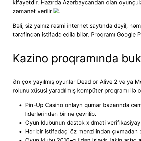
kifayətdir. Hazırda Azərbaycandan olan oyunçular
zəmanət verilir
.
Bəli, siz yalnız rəsmi internet saytında deyil, h
tərəfindən istifadə edilə bilər. Proqramı Google
Kazino proqramında bu
Ən çox yayılmış oyunlar Dead or Alive 2 və ya Mon
rolunu xüsusi yaradılmış kompüter proqramı ilə oy
Pin-Up Casino onlayn qumar bazarında cəmi al
liderlərindən birinə çevrilib.
Oyun klubunun dəstək xidməti verifikasiyaya
Hər bir istifadəçi öz mənzilindən çıxmadan 
Oyun klubu 2016-cı ildən işləyir, lakin artı