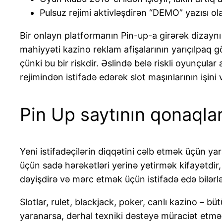
Pulsuz rejimi aktivləşdirən “DEMO” yazısı ol
Bir onlayn platformanın Pin-up-a girərək dizaynı
mahiyyəti kazino reklam afişalarının yarıçılpaq gö
çünki bu bir riskdir. Əslində belə riskli oyunçul
rejimindən istifadə edərək slot maşınlarının işin
Pin Up saytının qonaqlar
Yeni istifadəçilərin diqqətini cəlb etmək üçün ya
üçün sadə hərəkətləri yerinə yetirmək kifayətdir
dəyişdirə və mərc etmək üçün istifadə edə bilərlə
Slotlar, rulet, blackjack, poker, canlı kazino – 
yaranarsa, dərhal texniki dəstəyə müraciət etmə