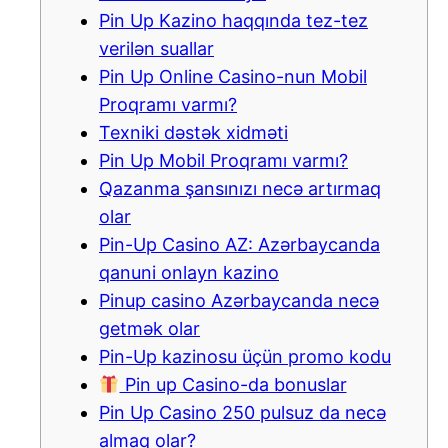
Pin Up Kazino haqqında tez-tez
verilən suallar
Pin Up Online Casino-nun Mobil
Proqramı varmı?
Texniki dəstək xidməti
Pin Up Mobil Proqramı varmı?
Qazanma şansınızı necə artırmaq
olar
Pin-Up Casino AZ: Azərbaycanda
qanuni onlayn kazino
Pinup casino Azərbaycanda necə
getmək olar
Pin-Up kazinosu üçün promo kodu
Pin up Casino-da bonuslar
Pin Up Casino 250 pulsuz da necə
almaq olar?