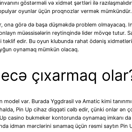
vanını göstərməli və xidmət şərtləri ilə razılaşmalıdır
populyar oyunlar üçün proqnozlar vermək mümkündür.
r, ona görə də başa düşməkdə problem olmayacaq. Int
ı onlayn müəssisələrin reytinqində lider mövqe tutur. 
i təklif edir. Bu oyun klubunda rahat ödəniş xidmətlər
a uyğun oynamaq mümkün olacaq.
ecə çıxarmaq olar
model var. Burada Yggdrasil və Amatic kimi tanınmış 
r halda, Pin Up cihaz diqqəti cəlb edir, çünki onlar ən
Pin Up casino bukmeker kontorunda oynamaq imkanı da
runda idman mərclərini sınamaq üçün rəsmi saytın P