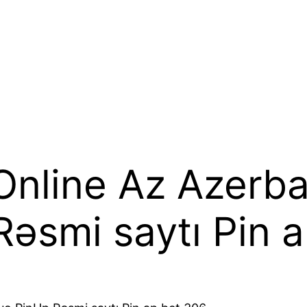
Online Az Azerba
əsmi saytı Pin a