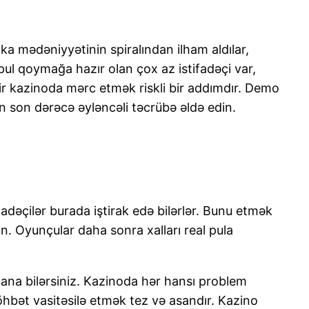
ka mədəniyyətinin spiralından ilham aldılar,
 pul qoymağa hazır olan çox az istifadəçi var,
 bir kazinoda mərc etmək riskli bir addımdır. Demo
an son dərəcə əyləncəli təcrübə əldə edin.
adəçilər burada iştirak edə bilərlər. Bunu etmək
n. Oyunçular daha sonra xalları real pula
azana bilərsiniz. Kazinoda hər hansı problem
hbət vasitəsilə etmək tez və asandır. Kazino