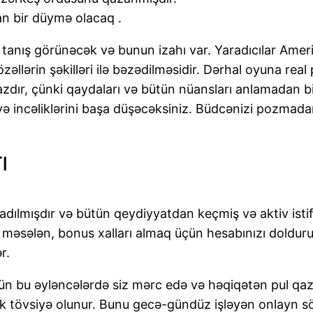
an bir düymə olacaq .
 tanış görünəcək və bunun izahı var. Yaradıcılar Ameri
zəllərin şəkilləri ilə bəzədilməsidir. Dərhal oyuna real
ar azdır, çünki qaydaları və bütün nüansları anlamadan
i və incəliklərini başa düşəcəksiniz. Büdcənizi pozmad
ı
radılmışdır və bütün qeydiyyatdan keçmiş və aktiv istif
, məsələn, bonus xalları almaq üçün hesabınızı dolduru
r.
bütün bu əyləncələrdə siz mərc edə və həqiqətən pul q
k tövsiyə olunur. Bunu gecə-gündüz işləyən onlayn sö