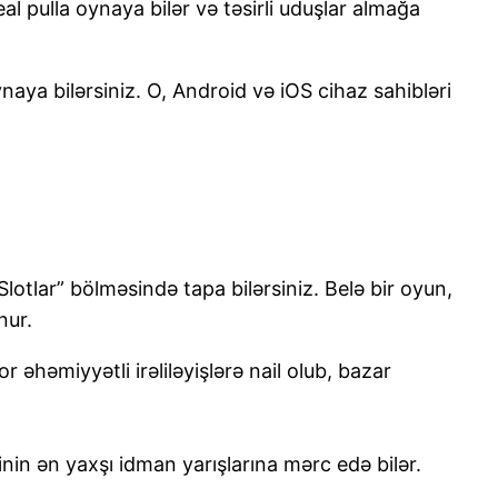
l pulla oynaya bilər və təsirli uduşlar almağa
naya bilərsiniz. O, Android və iOS cihaz sahibləri
lotlar” bölməsində tapa bilərsiniz. Belə bir oyun,
nur.
əhəmiyyətli irəliləyişlərə nail olub, bazar
nin ən yaxşı idman yarışlarına mərc edə bilər.