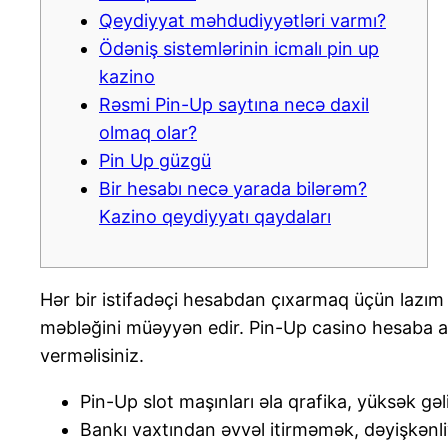
Qeydiyyat məhdudiyyətləri varmı?
Ödəniş sistemlərinin icmalı pin up
kazino
Rəsmi Pin-Up saytına necə daxil
olmaq olar?
Pin Up güzgü
Bir hesabı necə yarada bilərəm?
Kazino qeydiyyatı qaydaları
Hər bir istifadəçi hesabdan çıxarmaq üçün laz
məbləğini müəyyən edir. Pin-Up casino hesaba a
verməlisiniz.
Pin-Up slot maşınları əla qrafika, yüksək gəlir 
Bankı vaxtından əvvəl itirməmək, dəyişkənli