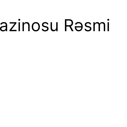
kazinosu Rəsmi