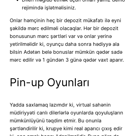
rejimində işlətməlisiniz.
Onlar həmçinin heç bir depozit mükafatı ilə eyni
şəkildə mərc edilməli olacaqlar. Hər bir depozit
bonusunun mərc şərtləri var və onlar yerinə
yetirilməlidir ki, oyunçu daha sonra hədiyyə ala
bilsin Adətən belə bonuslar mümkün qədər sadə
mərc edilir və 1 gündən 3 günə qədər vaxt aparır.
Pin-up Oyunları
Yadda saxlamaq lazımdır ki, virtual sahənin
müdiriyyəti canlı dilerlərlə oyunlarda qoyuluşların
mümkünlüyünü təqdim etmir. Bu onunla
şərtləndirilir ki, krupye kimi real aparıcı çıxış edir