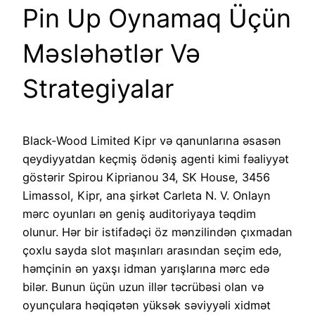
Pin Up Oynamaq Üçün
Məsləhətlər Və
Strategiyalar
Black-Wood Limited Kipr və qanunlarına əsasən
qeydiyyatdan keçmiş ödəniş agenti kimi fəaliyyət
göstərir Spirou Kiprianou 34, SK House, 3456
Limassol, Kipr, ana şirkət Carleta N. V. Onlayn
mərc oyunları ən geniş auditoriyaya təqdim
olunur. Hər bir istifadəçi öz mənzilindən çıxmadan
çoxlu sayda slot maşınları arasından seçim edə,
həmçinin ən yaxşı idman yarışlarına mərc edə
bilər. Bunun üçün uzun illər təcrübəsi olan və
oyunçulara həqiqətən yüksək səviyyəli xidmət