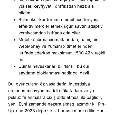
yüksək keyfiyyətli qrafikadan həzz ala
bildim.
Bukmeker kontorunun mobil auditoriyası
effektiv mərclər etmək üçün saytın adaptiv
versiyasından istifadə edə bilər.
Mobil köçürmə xidmətlərindən, həmçinin
WebMoney və Yumani xidmətlərindən
istifadə edərkən maksimum 1500 AZN təşkil
edir.
Qumar həvəskarları bilirlər ki, bu cür
saytların bloklanması nadir xal deyil.
Bu, oyunçuların öz vəsaitlərini investisiya
etmədən müəyyən maddi mükafatlara və ya
pulsuz fırlanmalara çıxış əldə etməsi ilə bağlıdır,
yəni. Eyni zamanda nəzərə almaq lazımdır ki, Pin-
Up-dan 2023 depozitsiz bonusu mərc edilir. Hər