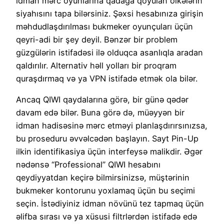
idman mərc oyunlarına qadağa qoyulan ölkələrin
siyahısını tapa bilərsiniz. Şəxsi hesabınıza girişin
məhdudlaşdırılması bukmeker oyunçuları üçün
qeyri-adi bir şey deyil. Bənzər bir problem
güzgülərin istifadəsi ilə olduqca asanlıqla aradan
qaldırılır. Alternativ həll yolları bir proqram
quraşdırmaq və ya VPN istifadə etmək ola bilər.
Ancaq QIWI qaydalarına görə, bir günə qədər
davam edə bilər. Buna görə də, müəyyən bir
idman hadisəsinə mərc etməyi planlaşdırırsınızsa,
bu proseduru əvvəlcədən başlayın. Sayt Pin-Up
ilkin identifikasiya üçün interfeysə malikdir. Əgər
nədənsə “Professional” QIWI hesabını
qeydiyyatdan keçirə bilmirsinizsə, müştərinin
bukmeker kontorunu yoxlamaq üçün bu seçimi
seçin. İstədiyiniz idman növünü tez tapmaq üçün
əlifba sırası və ya xüsusi filtrlərdən istifadə edə