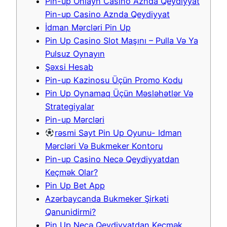
Pin-up Onlayn Casino Aznda Qeydiyyat
Pin-up Casino Aznda Qeydiyyat
İdman Mərcləri Pin Up
Pin Up Casino Slot Maşını – Pulla Və Ya
Pulsuz Oynayın
Şəxsi Hesab
Pin-up Kazinosu Üçün Promo Kodu
Pin Up Oynamaq Üçün Məsləhətlər Və
Strategiyalar
Pin-up Mərcləri
rəsmi Sayt Pin Up Oyunu- Idman
Mərcləri Və Bukmeker Kontoru
Pin-up Casino Necə Qeydiyyatdan
Keçmək Olar?
Pin Up Bet App
Azərbaycanda Bukmeker Şirkəti
Qanunidirmi?
Pin Up Necə Qeydiyyatdan Keçmək