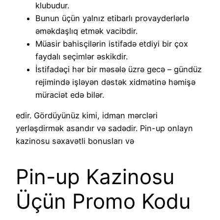
klubudur.
Bunun üçün yalnız etibarlı provayderlərlə
əməkdaşlıq etmək vacibdir.
Müasir bahisçilərin istifadə etdiyi bir çox
faydalı seçimlər əskikdir.
İstifadəçi hər bir məsələ üzrə gecə – gündüz
rejimində işləyən dəstək xidmətinə həmişə
müraciət edə bilər.
edir. Gördüyünüz kimi, idman mərcləri
yerləşdirmək asandır və sadədir. Pin-up onlayn
kazinosu səxavətli bonusları və
Pin-up Kazinosu
Üçün Promo Kodu