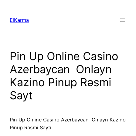
Skip
to
ElKarma
content
Pin Up Online Casino
Azerbaycan ️ Onlayn
Kazino Pinup Rəsmi
Sayt
Pin Up Online Casino Azerbaycan ️ Onlayn Kazino
Pinup Rəsmi Saytı