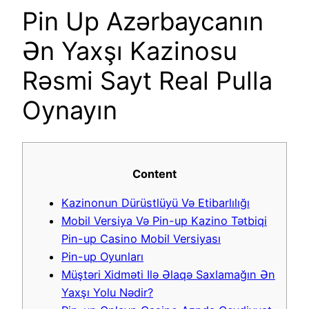
Pin Up Azərbaycanın
Ən Yaxşı Kazinosu
Rəsmi Sayt Real Pulla
Oynayın
Content
Kazinonun Dürüstlüyü Və Etibarlılığı
Mobil Versiya Və Pin-up Kazino Tətbiqi
Pin-up Casino Mobil Versiyası
Pin-up Oyunları
Müştəri Xidməti Ilə Əlaqə Saxlamağın Ən
Yaxşı Yolu Nədir?