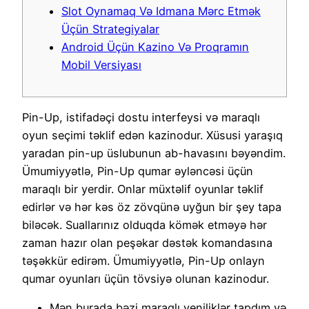
Slot Oynamaq Və Idmana Mərc Etmək
Üçün Strategiyalar
Android Üçün Kazino Və Proqramın
Mobil Versiyası
Pin-Up, istifadəçi dostu interfeysi və maraqlı
oyun seçimi təklif edən kazinodur. Xüsusi yaraşıq
yaradan pin-up üslubunun ab-havasını bəyəndim.
Ümumiyyətlə, Pin-Up qumar əyləncəsi üçün
maraqlı bir yerdir. Onlar müxtəlif oyunlar təklif
edirlər və hər kəs öz zövqünə uyğun bir şey tapa
biləcək. Suallarınız olduqda kömək etməyə hər
zaman hazır olan peşəkar dəstək komandasına
təşəkkür edirəm. Ümumiyyətlə, Pin-Up onlayn
qumar oyunları üçün tövsiyə olunan kazinodur.
Mən burada bəzi maraqlı yeniliklər tapdım və