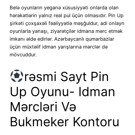
Belə oyunların yeganə xüsusiyyəti onlarda olan
hərəkətlərin yalnız real pul üçün olmasıdır. Pin Up
şirkəti çoxşaxəli fəaliyyətlə məşğuldur, adi onlayn
oyunlarla yanaşı, ziyarətçilər idmana mərc etmək
imkanı əldə edirlər. Azərbaycanlı qumarbazlar
üçün müxtəlif idman yarışlarına mərclər də
mövcuddur.
rəsmi Sayt Pin
Up Oyunu- Idman
Mərcləri Və
Bukmeker Kontoru