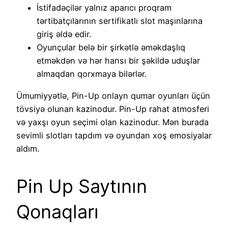
İstifadəçilər yalnız aparıcı proqram
tərtibatçılarının sertifikatlı slot maşınlarına
giriş əldə edir.
Oyunçular belə bir şirkətlə əməkdaşlıq
etməkdən və hər hansı bir şəkildə uduşlar
almaqdan qorxmaya bilərlər.
Ümumiyyətlə, Pin-Up onlayn qumar oyunları üçün
tövsiyə olunan kazinodur. Pin-Up rahat atmosferi
və yaxşı oyun seçimi olan kazinodur. Mən burada
sevimli slotları tapdım və oyundan xoş emosiyalar
aldım.
Pin Up Saytının
Qonaqları