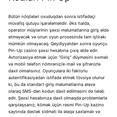
Bütün nöqtələri oxuduqdan sonra istifadəçi
müvafiq qutuyu işarələməlidir. Əks halda,
operator müştərinin şəxsi məlumatlarına giriş əldə
etməyəcək və onun oyun prosesində tam iştirakı
mümkün olmayacaq. Qeydiyyatdan sonra oyunçu
Pin-Up casino şəxsi hesabına çıxış əldə edir.
Avtorizasiya etmək üçün “Giriş” düyməsini sıxmalı
və mobil telefon nömrəniz/e-mail və şifrənizlə
daxil olmalısınız. Oyunçulara iki faktorlu
autentifikasiyadan istifadə etmək tövsiyə olunur
ki, bu da standart giriş məlumatlarına əlavə
olaraq SMS-dən kodun daxil edilməsini də tələb
edir. Şəxsi hesabınıza daxil olmaqda problemlərlə
qarşılaşsanız, kömək üçün rəsmi Pin-Up kazino
saytında dəstək xidməti ilə əlaqə saxlamalı və