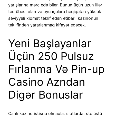
yarışlarına mərc edə bilər. Bunun üçün uzun illər
təcrübəsi olan və oyunçulara həqiqətən yüksək
səviyyəli xidmət təklif edən etibarlı kazinonun
təklifindən yararlanmaq kifayət edəcək.
Yeni Başlayanlar
Üçün 250 Pulsuz
Fırlanma Və Pin-up
Casino Azndan
Digər Bonuslar
Canlı kazino istisna olmaqla, slotlarda, stolüstü