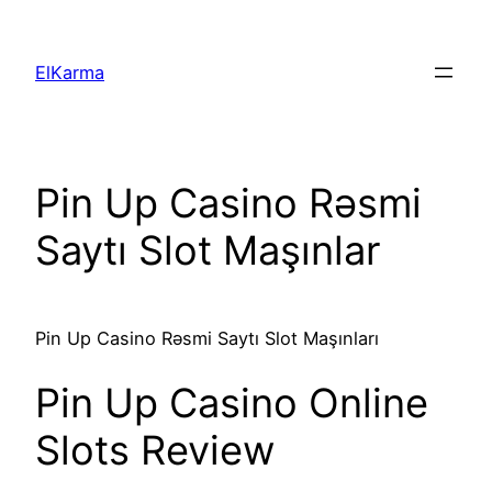
Skip
to
ElKarma
content
Pin Up Casino Rəsmi
Saytı Slot Maşınlar
Pin Up Casino Rəsmi Saytı Slot Maşınları
Pin Up Casino Online
Slots Review