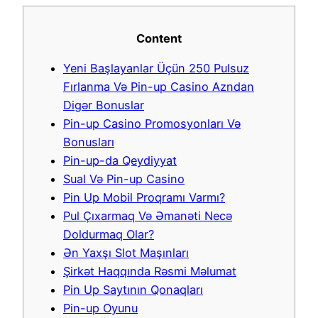
Content
Yeni Başlayanlar Üçün 250 Pulsuz
Fırlanma Və Pin-up Casino Azndan
Digər Bonuslar
Pin-up Casino Promosyonları Və
Bonusları
Pin-up-da Qeydiyyat
Sual Və Pin-up Casino
Pin Up Mobil Proqramı Varmı?
Pul Çıxarmaq Və Əmanəti Necə
Doldurmaq Olar?
Ən Yaxşı Slot Maşınları
Şirkət Haqqında Rəsmi Məlumat
Pin Up Saytının Qonaqları
Pin-up Oyunu