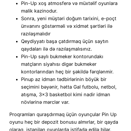
Pin-Up xoş atmosferə və müxtəlif oyunlara
malik kazinodur.
Sonra, yeni müştəri doğum tarixini, e-poçt
ünvanını göstərməli və xidmət şərtləri ilə
razılaşmalıdır
Qeydiyyatı başa çatdırmaq üçün saytın
qaydaları ilə də razılaşmalısınız.
Pin-Up saylı bukmeker kontorundakı
matçların siyahısı digər bukmeker
kontorlarından heç bir şəkildə fərqlənmir.
Pinup az idman tədbirlərinin böyük bir
seçimini bəyənir, hətta Gal futbolu, netbol, ​​
atışma, 3×3 basketbol kimi nadir idman
növlərinə mərclər var.
Proqramları quraşdırmaq üçün oyunçular Pin Up
oyunu heç bir depozit bonusu almırlar, bir qayda
olaraq, istənilən oyunlarda istifadə edilə bilər.