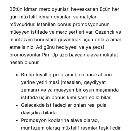
Bütün idman mərc oyunları həvəskarları üçün hər
gün müxtəlif idman oyunları və matçlar
mövcuddur. İstənilən bonus promosyonunun
müəyyən istifadə və mərc şərtləri var. Qazanclı və
müntəzəm bonuslara güvənmək üçün onlara əməl
etməlisiniz. Ad günü hədiyyəsi və ya şəxsi
promosyonlar Pin-Up azerbaycan əlavə mükafat
hesab olunur.
Bu tip loyallıq proqramı bəzi hərəkətlərin
yerinə yetirilməsi (məsələn, qeydiyyat
zamanı) və ya müəyyən bir oyun maşınında
istifadə üçün bonus kimi şərh edilə bilər.
Gələcəkdə istifadəçilər onları real pula
dəyişdirə bilərlər.
Promosyon kodlarına əlavə olaraq,
müntəzəm olaraq müxtəlif rəsmlər təşkil edir.