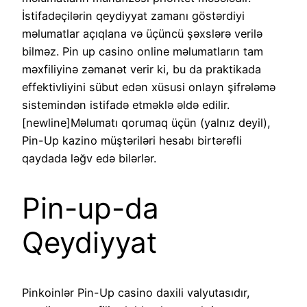
İstifadəçilərin qeydiyyat zamanı göstərdiyi
məlumatlar açıqlana və üçüncü şəxslərə verilə
bilməz. Pin up casino online məlumatların tam
məxfiliyinə zəmanət verir ki, bu da praktikada
effektivliyini sübut edən xüsusi onlayn şifrələmə
sistemindən istifadə etməklə əldə edilir.
[newline]Məlumatı qorumaq üçün (yalnız deyil),
Pin-Up kazino müştəriləri hesabı birtərəfli
qaydada ləğv edə bilərlər.
Pin-up-da
Qeydiyyat
Pinkoinlər Pin-Up casino daxili valyutasıdır,