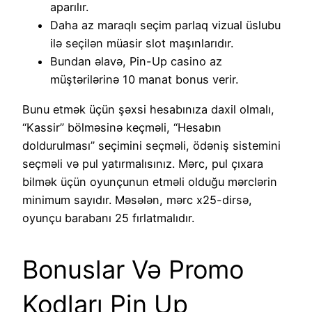
aparılır.
Daha az maraqlı seçim parlaq vizual üslubu
ilə seçilən müasir slot maşınlarıdır.
Bundan əlavə, Pin-Up casino az
müştərilərinə 10 manat bonus verir.
Bunu etmək üçün şəxsi hesabınıza daxil olmalı,
“Kassir” bölməsinə keçməli, “Hesabın
doldurulması” seçimini seçməli, ödəniş sistemini
seçməli və pul yatırmalısınız. Mərc, pul çıxara
bilmək üçün oyunçunun etməli olduğu mərclərin
minimum sayıdır. Məsələn, mərc x25-dirsə,
oyunçu barabanı 25 fırlatmalıdır.
Bonuslar Və Promo
Kodları Pin Up