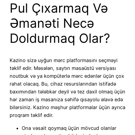
Pul Çıxarmaq Və
Əmanəti Necə
Doldurmaq Olar?
Kazino sizə uyğun mərc platformasını seçməyi
təklif edir. Məsələn, saytın masaüstü versiyası
noutbuk və ya kompüterlə mərc edənlər üçün çox
rahat olacaq. Bu, cihaz resurslarından istifadə
baxımından tələbkar deyil və tez daxil olmaq üçün
hər zaman iş masanıza səhifə qısayolu əlavə edə
bilərsiniz. Kazino məşhur platformalar üçün ayrıca
proqram təklif edir.
Ona vəsait qoymaq üçün mövcud olanlar