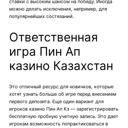
ставки с высоким шансом на победу. Иногда
можно делать исключения, например, для
популярнейших состязаний.
Ответственная
игра Пин Ап
казино Казахстан
Это отличный ресурс для новичков, которые
хотят узнать больше об игре перед внесением
первого депозита. Еще один вариант для
игроков казино Пин Ап Кз — зарегистрировать
бесплатную пробную учетную запись. Это дает
игрокам возможность попрактиковаться в