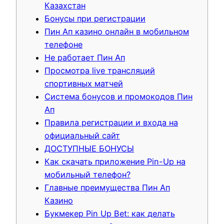
Казахстан
Бонусы при регистрации
Пин Ап казино онлайн в мобильном
телефоне
Не работает Пин Ап
Просмотра live трансляций
спортивных матчей
Система бонусов и промокодов Пин
Ап
Правила регистрации и входа на
официальный сайт
ДОСТУПНЫЕ БОНУСЫ
Как скачать приложение Pin-Up на
мобильный телефон?
Главные преимущества Пин Ап
Казино
Букмекер Pin Up Bet: как делать