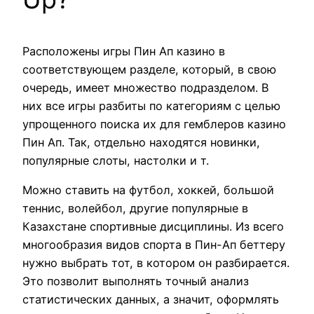
Расположены игры Пин Ап казино в
соответствующем разделе, который, в свою
очередь, имеет множество подразделом. В
них все игры разбиты по категориям с целью
упрощенного поиска их для гемблеров казино
Пин Ап. Так, отдельно находятся новинки,
популярные слоты, настолки и т.
Можно ставить на футбол, хоккей, большой
теннис, волейбол, другие популярные в
Казахстане спортивные дисциплины. Из всего
многообразия видов спорта в Пин-Ап беттеру
нужно выбрать тот, в котором он разбирается.
Это позволит выполнять точный анализ
статистических данных, а значит, оформлять