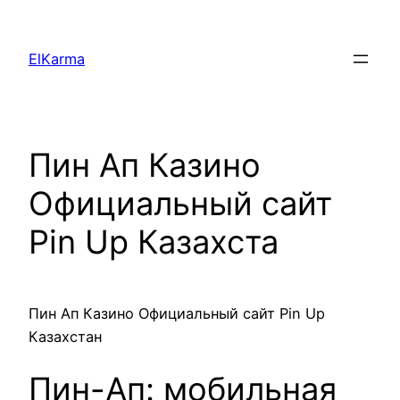
Skip
to
ElKarma
content
Пин Ап Казино
Официальный сайт
Pin Up Казахста
Пин Ап Казино Официальный сайт Pin Up
Казахстан
Пин-Ап: мобильная