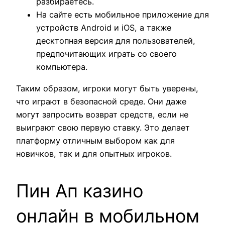
разбираетесь.
На сайте есть мобильное приложение для
устройств Android и iOS, а также
десктопная версия для пользователей,
предпочитающих играть со своего
компьютера.
Таким образом, игроки могут быть уверены,
что играют в безопасной среде. Они даже
могут запросить возврат средств, если не
выиграют свою первую ставку. Это делает
платформу отличным выбором как для
новичков, так и для опытных игроков.
Пин Ап казино
онлайн в мобильном