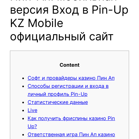
версия Вход в Pin-Up
KZ Mobile
официальный сайт
Content
Софт и провайдеры казино Пин Ап
Способы регистрации и входа в
личный профиль Pin-Up
Статистические данные
Live
Как получить фриспины казино Pin
Up?
Ответственная игра Пин Ап казино