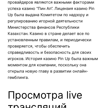
провайдеров являются важными факторами
успеха казино “Пин Ап”. Лицензия казино Pin
Up была выдана Комитетом по надзору и
регулированию игорной деятельности
Министерства финансов Республики
Казахстан. Казино в стране делает все по
установленным правилам, и периодически
проверяется, чтобы обеспечить
справедливость и безопасность для своих
игроков. История казино Pin Up была важным
моментом для компании, поскольку она
открыла новую главу в развитии онлайн-
гемблинга.
Просмотра live
трансляций