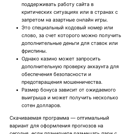
поддерживать работу сайта в
критических ситуациях или в странах с
запретом на азартные онлайн игры.
Это специальный кодовый номер или
слово, за счет которого можно получить
дополнительные деньги для ставок или
фриспины.
Однако казино может запросить
дополнительную проверку аккаунта для
обеспечения безопасности и
предотвращения мошенничества.
Размер бонуса зависит от ожидаемого
выигрыша и может получить несколько
сотен долларов.
Скачиваемая программа — оптимальный
вариант для оформления прогнозов на
сегодня, если планируете размещать пари с