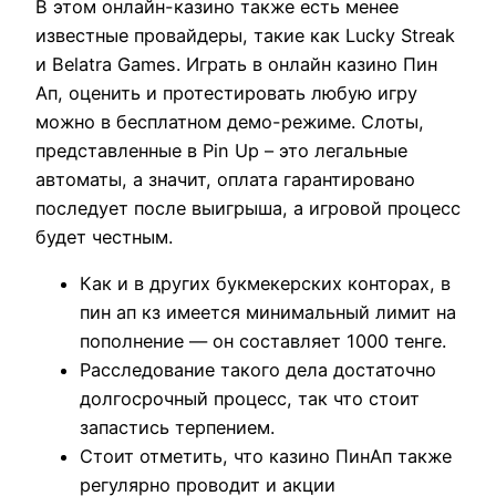
В этом онлайн-казино также есть менее
известные провайдеры, такие как Lucky Streak
и Belatra Games. Играть в онлайн казино Пин
Ап, оценить и протестировать любую игру
можно в бесплатном демо-режиме. Слоты,
представленные в Pin Up – это легальные
автоматы, а значит, оплата гарантировано
последует после выигрыша, а игровой процесс
будет честным.
Как и в других букмекерских конторах, в
пин ап кз имеется минимальный лимит на
пополнение — он составляет 1000 тенге.
Расследование такого дела достаточно
долгосрочный процесс, так что стоит
запастись терпением.
Стоит отметить, что казино ПинАп также
регулярно проводит и акции