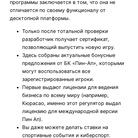
программы заключается в том, что она не
отличается по своему функционалу от
десктопной платформы.
Только после тотальной проверки
разработчик получает сертификат,
позволяющий выпустить новую игру.
Здесь собраны актуальные бонусные
предложения от БК «Пин-Ап», которыми
могут воспользоваться все
зарегистрированные игроки.
Первые выдают лицензии для ведения
бизнеса по всему миру (например,
Кюрасао, именно этот регулятор выдал
лицензию для международной версии
Пин Ап).
Вы даже можете делать ставки на
спортивные события и киберспорт.