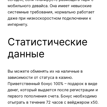
мобильного девайса. Она имеет невысокие
системные требования, нормально работает
даже при низкоскоростном подключении к
интернету.
Статистические
данные
Вы можете обменять их на наличные в
зависимости от статуса в казино.
Приветственный бонус 100% – подарок в виде
денег, который выдается после регистрации и
первого пополнения счета. Бонус необходимо
отыграть в течение 72 часов с вейджером х50.