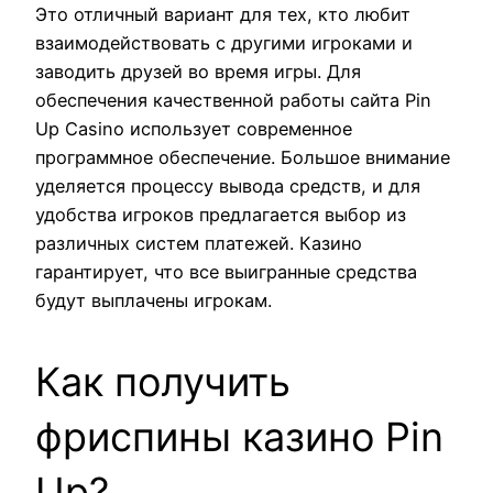
Это отличный вариант для тех, кто любит
взаимодействовать с другими игроками и
заводить друзей во время игры. Для
обеспечения качественной работы сайта Pin
Up Casino использует современное
программное обеспечение. Большое внимание
уделяется процессу вывода средств, и для
удобства игроков предлагается выбор из
различных систем платежей. Казино
гарантирует, что все выигранные средства
будут выплачены игрокам.
Как получить
фриспины казино Pin
Up?