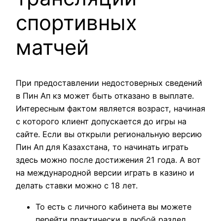
спортивных
матчей
При предоставлении недостоверных сведений
в Пин Ап кз может быть отказано в выплате.
Интересным фактом является возраст, начиная
с которого клиент допускается до игры на
сайте. Если вы открыли региональную версию
Пин Ап для Казахстана, то начинать играть
здесь можно после достижения 21 года. А вот
на международной версии играть в казино и
делать ставки можно с 18 лет.
То есть с личного кабинета вы можете
перейти практически в любой раздел,