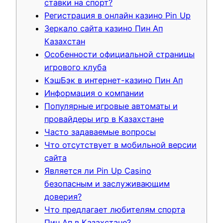
ставки на спорт?
Регистрация в онлайн казино Pin Up
Зеркало сайта казино Пин Ап
Казахстан
Особенности официальной страницы
игрового клуба
КэшБэк в интернет-казино Пин Ап
Информация о компании
Популярные игровые автоматы и
провайдеры игр в Казахстане
Часто задаваемые вопросы
Что отсутствует в мобильной версии
сайта
Является ли Pin Up Casino
безопасным и заслуживающим
доверия?
Что предлагает любителям спорта
Пин Ап в Казахстане?