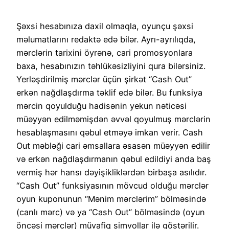
Şəxsi hesabınıza daxil olmaqla, oyunçu şəxsi
məlumatlarını redaktə edə bilər. Ayrı-ayrılıqda,
mərclərin tarixini öyrənə, cari promosyonlara
baxa, hesabınızın təhlükəsizliyini qura bilərsiniz.
Yerləşdirilmiş mərclər üçün şirkət “Cash Out”
erkən nağdlaşdırma təklif edə bilər. Bu funksiya
mərcin qoyulduğu hadisənin yekun nəticəsi
müəyyən edilməmişdən əvvəl qoyulmuş mərclərin
hesablaşmasını qəbul etməyə imkan verir. Cash
Out məbləği cari əmsallara əsasən müəyyən edilir
və erkən nağdlaşdırmanın qəbul edildiyi anda baş
vermiş hər hansı dəyişikliklərdən birbaşa asılıdır.
“Cash Out” funksiyasının mövcud olduğu mərclər
oyun kuponunun “Mənim mərclərim” bölməsində
(canlı mərc) və ya “Cash Out” bölməsində (oyun
öncəsi mərclər) müvafiq simvollar ilə göstərilir.