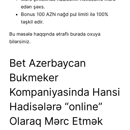
edən şəxs.
Bonus 100 AZN nağd pul limiti ilə 100%
təşkil edir.
Bu məsələ haqqında ətraflı burada oxuya
bilərsiniz.
Bet Azerbaycan
Bukmeker
Kompaniyasinda Hansi
Hadisələrə “online”
Olaraq Mərc Etmək