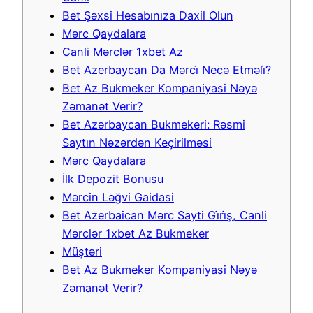
Bet Şəxsi Hesabınıza Daxil Olun
Mərc Qaydalara
Canli Mərclər 1xbet Az
Bet Azerbaycan Da Mərci̇ Necə Etməli̇?
Bet Az Bukmeker Kompaniyasi Nəyə
Zəmanət Verir?
Bet Azərbaycan Bukmekeri: Rəsmi
Saytın Nəzərdən Keçirilməsi
Mərc Qaydalara
İlk Depozit Bonusu
Mərcin Ləğvi Gaidasi
Bet Azerbaican Mərc Sayti Gi̇ri̇ş, Canli
Mərclər 1xbet Az Bukmeker
Müştəri
Bet Az Bukmeker Kompaniyasi Nəyə
Zəmanət Verir?