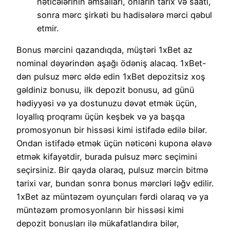
nəticələrinin əmsalları, onların tarix və saatı,
sonra mərc şirkəti bu hadisələrə mərci qəbul
etmir.
Bonus mərcini qazandıqda, müştəri 1xBet az
nominal dəyərindən aşağı ödəniş alacaq. 1xBet-
dən pulsuz mərc əldə edin 1xBet depozitsiz xoş
gəldiniz bonusu, ilk depozit bonusu, ad günü
hədiyyəsi və ya dostunuzu dəvət etmək üçün,
loyallıq proqramı üçün keşbek və ya başqa
promosyonun bir hissəsi kimi istifadə edilə bilər.
Ondan istifadə etmək üçün nəticəni kupona əlavə
etmək kifayətdir, burada pulsuz mərc seçimini
seçirsiniz. Bir qayda olaraq, pulsuz mərcin bitmə
tarixi var, bundan sonra bonus mərcləri ləğv edilir.
1xBet az müntəzəm oyunçuları fərdi olaraq və ya
müntəzəm promosyonların bir hissəsi kimi
depozit bonusları ilə mükafatlandıra bilər,