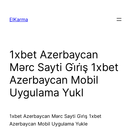
Skip
to
ElKarma
content
1xbet Azerbaycan
Mərc Sayti Gi̇ri̇ş 1xbet
Azerbaycan Mobil
Uygulama Yukl
1xbet Azerbaycan Mərc Sayti Gi̇ri̇ş 1xbet
Azerbaycan Mobil Uygulama Yukle