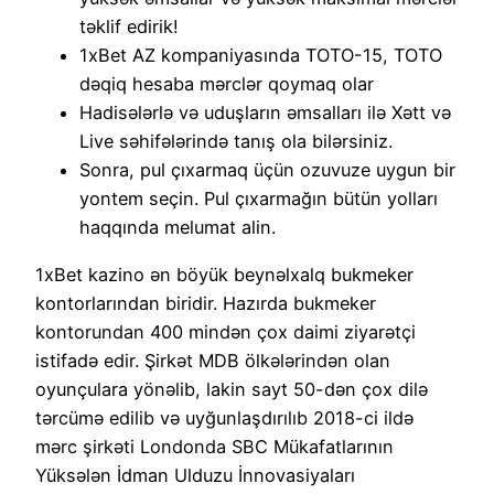
təklif edirik!
1xBet AZ kompaniyasında TOTO-15, TOTO
dəqiq hesaba mərclər qoymaq olar
Hadisələrlə və uduşların əmsalları ilə Xətt və
Live səhifələrində tanış ola bilərsiniz.
Sonra, pul çıxarmaq üçün ozuvuze uygun bir
yontem seçin. Pul çıxarmağın bütün yolları
haqqında melumat alin.
1xBet kazino ən böyük beynəlxalq bukmeker
kontorlarından biridir. Hazırda bukmeker
kontorundan 400 mindən çox daimi ziyarətçi
istifadə edir. Şirkət MDB ölkələrindən olan
oyunçulara yönəlib, lakin sayt 50-dən çox dilə
tərcümə edilib və uyğunlaşdırılıb 2018-ci ildə
mərc şirkəti Londonda SBC Mükafatlarının
Yüksələn İdman Ulduzu İnnovasiyaları