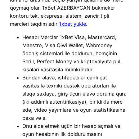
qoymaq olar. 1xBet AZERBAYCAN bukmeker
kontoru tək, ekspress, sistem, zəncir tipli
mərcləri təqdim edir
1xbet yukle
.
Hesabı Mərclər 1xBet Visa, Mastercard,
Maestro, Visa Qiwi Wallet, Webmoney
ödəniş sistemləri ile doldurun, həmçinin
Scrill, Perfect Money və kriptovalyuta pul
kisələri vasitəsilə mümkündür.
Bundan əlavə, istifadəçilər canlı çat
vasitəsilə texniki dəstək operatorları ilə
əlaqə saxlaya, giriş üçün əlavə qoruma qura
(iki addımlı autentifikasiya), bir kliklə mərc
edə, video yayımlara və oyun statistikasına
baxa və s.
Onu əldə etmək üçün bir hesab açmalı və
oyun hesabının ilk doldurulmasını