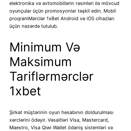
elektronika və avtomobillərin rəsmləri ilə mövcud
oyunçular üçün promosyonlar təşkil edin. Mobil
proqramMərclər 1xBet Android və iOS cihazları
üçün nəzərdə tutulub.
Minimum Və
Maksimum
Tariflərmərclər
1xbet
Şirkət müştərinin oyun hesabının doldurulması
xərclərini ödəyir. Vəsaitləri Visa, Mastercard,
Maestro, Visa Qiwi Wallet ödəniş sistemləri və