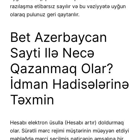
razılaşma etibarsız sayılır və bu vəziyyətə uyğun
olaraq pulunuz geri qaytarılır.
Bet Azerbaycan
Sayti Ilə Necə
Qazanmaq Olar?
İdman Hadisələrinə
Təxmin
Hesabı elektron üsulla (Hesabı artır) doldurmaq
olar. Sürətli mərc rejimi müştərinin müəyyən etdiyi
məbləğdə mərci seçilmiş nəticənin əmsalına bir