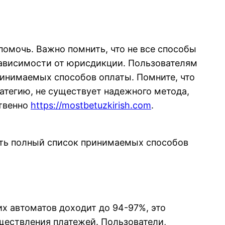
помочь. Важно помнить, что не все способы
 зависимости от юрисдикции. Пользователям
ринимаемых способов оплаты. Помните, что
ратегию, не существует надежного метода,
ственно
https://mostbetuzkirish.com
.
ить полный список принимаемых способов
х автоматов доходит до 94-97%, это
ществления платежей. Пользователи,