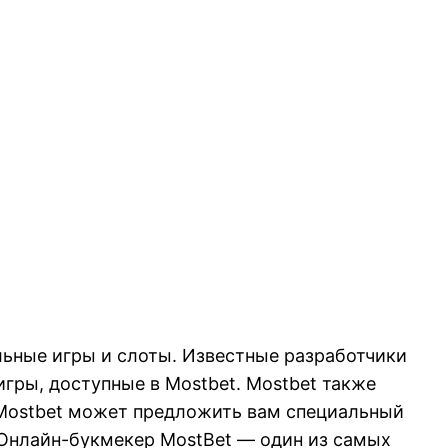
ольные игры и слоты. Известные разработчики
игры, доступные в Mostbet. Mostbet также
но Mostbet может предложить вам специальный
 Онлайн-букмекер MostBet — один из самых