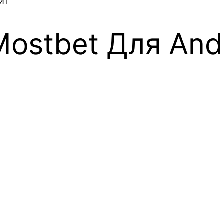
йт
stbet Для Andr