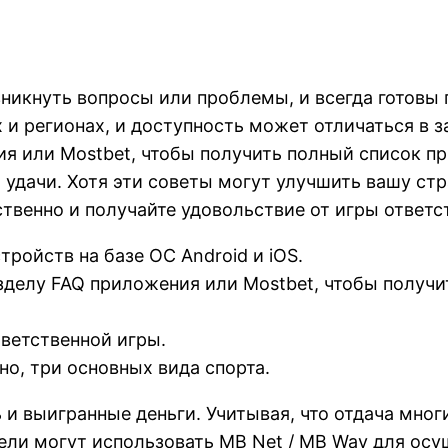
никнуть вопросы или проблемы, и всегда готовы 
х и регионах, и доступность может отличаться в
ия или Mostbet, чтобы получить полный список п
и удачи. Хотя эти советы могут улучшить вашу ст
ственно и получайте удовольствие от игры ответ
тройств на базе ОС Android и iOS.
зделу FAQ приложения или Mostbet, чтобы получ
ветственной игры.
но, три основных вида спорта.
и выигранные деньги. Учитывая, что отдача многи
ели могут использовать MB Net / MB Way для осу