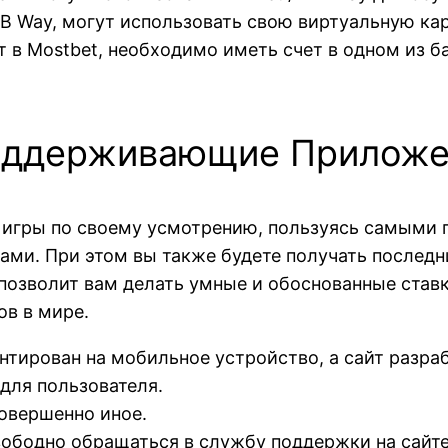
B Way, могут использовать свою виртуальную кар
ит в Mostbet, необходимо иметь счет в одном из
Поддерживающие Приложе
 игры по своему усмотрению, пользуясь самыми 
ми. При этом вы также будете получать последн
о позволит вам делать умные и обоснованные став
в в мире.
тирован на мобильное устройство, а сайт разра
для пользователя.
овершенно иное.
вободно обращаться в службу поддержки на сайт