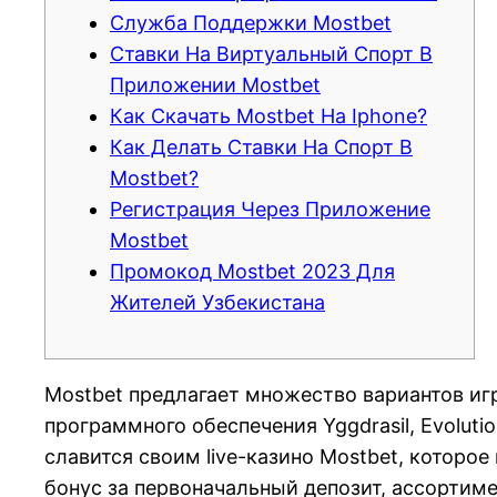
Служба Поддержки Mostbet
Ставки На Виртуальный Спорт В
Приложении Mostbet
Как Скачать Mostbet На Iphone?
Как Делать Ставки На Спорт В
Mostbet?
Регистрация Через Приложение
Mostbet
Промокод Mostbet 2023 Для
Жителей Узбекистана
Mostbet предлагает множество вариантов игр
программного обеспечения Yggdrasil, Evoluti
славится своим live-казино Mostbet, которо
бонус за первоначальный депозит, ассортим