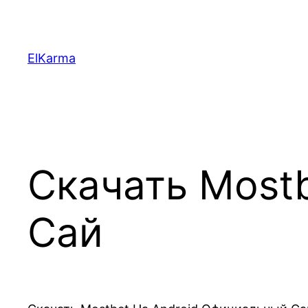
Skip
to
content
ElKarma
Скачать Most
Сай