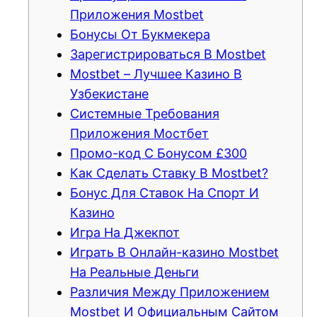
Приложения Mostbet
Бонусы От Букмекера
Зарегистрироваться В Mostbet
Mostbet – Лучшее Казино В
Узбекистане
Системные Требования
Приложения Мостбет
Промо-код С Бонусом £300
Как Сделать Ставку В Mostbet?
Бонус Для Ставок На Спорт И
Казино
Игра На Джекпот
Играть В Онлайн-казино Mostbet
На Реальные Деньги
Различия Между Приложением
Mostbet И Официальным Сайтом