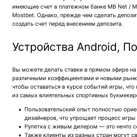
имеющие счет в платежном банке MB Net / M
Mostbet. Однако, прежде чем сделать депоз
создать счет перед внесением депозита.
Устройства Android, 
Вы можете делать ставки в прямом эфире на
различными коэффициентами и новыми рынка
чтобы оставаться в курсе событий игры, чт
из самых влиятельных спортивных букмекеро
Пользовательский опыт полностью ориен
дизайнеров, что упрощает процесс игры 
Рулетка с живым дилером — это нечто с
Также клиенты из разных стран могут с