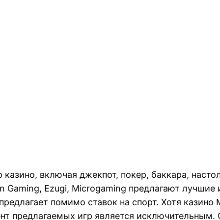
 казино, включая джекпот, покер, баккара, наст
on Gaming, Ezugi, Microgaming предлагают лучшие 
е предлагает помимо ставок на спорт. Хотя кази
ент предлагаемых игр является исключительным.