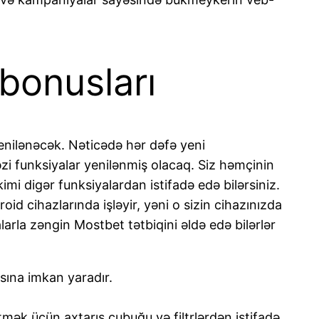
bonusları
nilənəcək. Nəticədə hər dəfə yeni
əzi funksiyalar yenilənmiş olacaq. Siz həmçinin
imi digər funksiyalardan istifadə edə bilərsiniz.
d cihazlarında işləyir, yəni o sizin cihazınızda
arla zəngin Mostbet tətbiqini əldə edə bilərlər
sına imkan yaradır.
mək üçün axtarış çubuğu və filtrlərdən istifadə