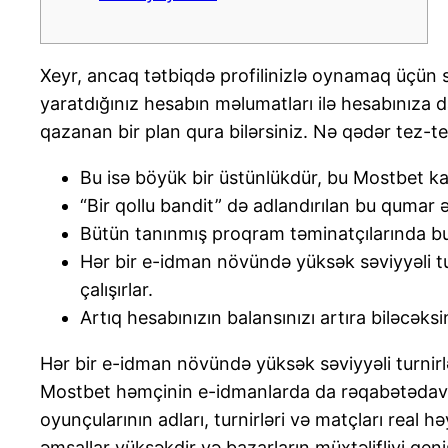
Xeyr, ancaq tətbiqdə profilinizlə oynamaq üçün 
yaratdığınız hesabın məlumatları ilə hesabınıza d
qazanan bir plan qura bilərsiniz. Nə qədər tez-t
Bu isə böyük bir üstünlükdür, bu Mostbet k
“Bir qollu bandit” də adlandırılan bu qumar 
Bütün tanınmış proqram təminatçılarında bu t
Hər bir e-idman növündə yüksək səviyyəli tur
çalışırlar.
Artıq hesabınızın balansınızı artıra biləcək
Hər bir e-idman növündə yüksək səviyyəli turnirlər
Mostbet həmçinin e-idmanlarda da rəqabətədavamlı
oyunçularının adları, turnirləri və matçları real 
əmsallar yüksəkdir və bazarların müxtəlifliyi ge