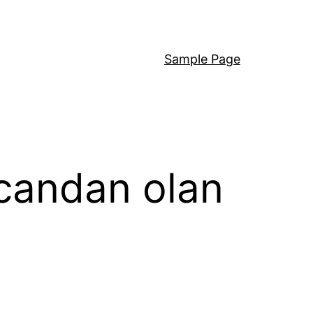
Sample Page
candan olan