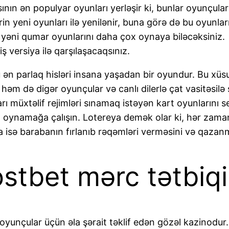
ın ən populyar oyunları yerləşir ki, bunlar oyunçuları
 yeni oyunları ilə yenilənir, buna görə də bu oyunları 
, yəni qumar oyunlarını daha çox oynaya biləcəksiniz.
 versiya ilə qarşılaşacaqsınız.
n parlaq hisləri insana yaşadan bir oyundur. Bu xüsus
həm də digər oyunçular və canlı dilerlə çat vasitəsilə 
arı müxtəlif rejimləri sınamaq istəyən kart oyunların
, oynamağa çalışın. Lotereya demək olar ki, hər zama
 isə barabanın fırlanıb rəqəmləri verməsini və qazanm
stbet mərc tətbiqi
yunçular üçün əla şərait təklif edən gözəl kazinod