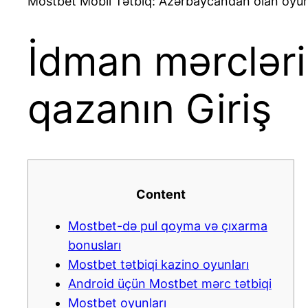
Mostbet Mobil Tətbiq: Azərbaycandan olan oyun
İdman mərcləri
qazanın Giriş
Content
Mostbet-də pul qoyma və çıxarma
bonusları
Mostbet tətbiqi kazino oyunları
Android üçün Mostbet mərc tətbiqi
Mostbet oyunları