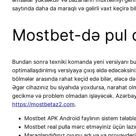
saytında daha da maraqlı və gəlirli vaxt keçirə bil
Mostbet-də pul 
Bundan sonra texniki komanda yeni versiyanı bu
optimallaşdırılmış versiyaya çıxış əldə edəcəksin
bölmələr arasında rahat keçid edə bilər, eləcə də
Əgər cihazınız bu siyahıda yoxdursa, narahat olma
gecikmə və problem olmadan işləyəcək. Azərbaycan
https://mostbetaz2.com
.
Mostbet APK Android faylının sistem tələblə
Mostbet real pulla mərc etməyiniz üçün lazım 
Maraqlandığınız oyunu adı və ya provayderin