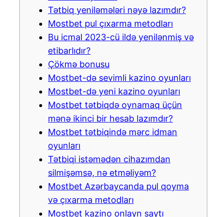
Tətbiq yeniləmələri nəyə lazımdır?
Mostbet pul çıxarma metodları
Bu icmal 2023-cü ildə yenilənmiş və
etibarlıdır?
Çökmə bonusu
Mostbet-də sevimli kazino oyunları
Mostbet-də yeni kazino oyunları
Mostbet tətbiqdə oynamaq üçün
mənə ikinci bir hesab lazımdır?
Mostbet tətbiqində mərc idman
oyunları
Tətbiqi istəmədən cihazımdan
silmişəmsə, nə etməliyəm?
Mostbet Azərbaycanda pul qoyma
və çıxarma metodları
Mostbet kazino onlayn saytı