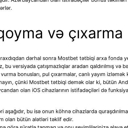
ərlər.
qoyma və çıxarma 
raxdıqdan dərhal sonra Mostbet tətbiqi arxa fonda ye
iz, bu versiyada çatışmazlıqlar aradan qaldırılmış və b
 vurma bonusları, pul çıxarmalar, canlı yayım izləmək k
yın, çünki Mostbet tətbiqi demək olar ki, bütün Androi
dan olan iOS cihazlarının istifadəçiləri də funksiyal
ri aşağıdır, bu isə onun köhnə cihazlarda quraşdırılma
olan bütün alətləri təklif edir.
ə görə sürətlə tapmaq və onu sevimlilərinizə əlavə et