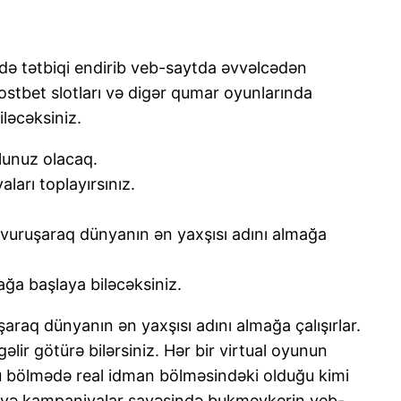
 də tətbiqi endirib veb-saytda əvvəlcədən
ostbet slotları və digər qumar oyunlarında
ləcəksiniz.
lunuz olacaq.
ları toplayırsınız.
lə vuruşaraq dünyanın ən yaxşısı adını almağa
ağa başlaya biləcəksiniz.
şaraq dünyanın ən yaxşısı adını almağa çalışırlar.
ir götürə bilərsiniz. Hər bir virtual oyunun
, bu bölmədə real idman bölməsindəki olduğu kimi
əri və kampaniyalar sayəsində bukmeykerin veb-