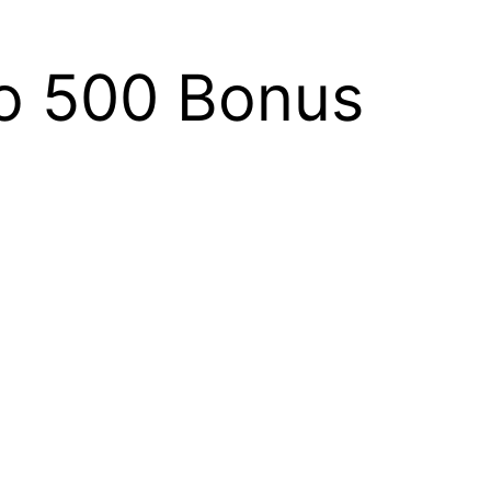
no 500 Bonus