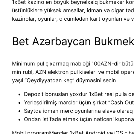
1xBet kazino ən böyük beynəlxalq bukmeker kont
üstünlüklərə yüksək əmsallar, idman və digər təd
kazinolar, oyunlar, o cümlədən kart oyunları və v
Bet Azərbaycan Bukmeke
Minimum pul çixarmaq məbləği 100AZN-dir bütün 
min rubl, AZN elektron pul kisələri və mobil ope
yaşıl “Qeydiyyatdan keç” düyməsini secin.
Depozit bonusları yoxdur 1xBet real pulla d
Yerləşdirilmiş mərclər üçün şirkət “Cash Out
Saytda idman mərc oyunlarına əlavə olaraq si
Ondan istifadə etmək üçün nəticəni kupona ə
Mobil proqramMərclər 1xBet Android və iOS cihazl