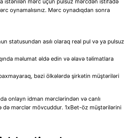
ə ya istənilən mərc üçün pulsuz mərcdən istifadə
rc oynamalısınız. Mərc oynadıqdan sonra
n statusundan asılı olaraq real pul və ya pulsuz
ında məlumat əldə edin və əlavə təlimatlara
axmayaraq, bəzi ölkələrdə şirkətin müştəriləri
nda onlayn idman mərclərindən və canlı
də də mərclər mövcuddur. 1xBet-öz müştərilərini