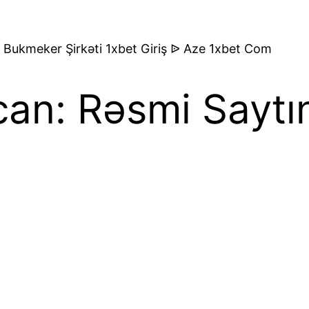
 Bukmeker Şirkəti 1xbet Giriş ᐉ Aze 1xbet Com
can: Rəsmi Sayt