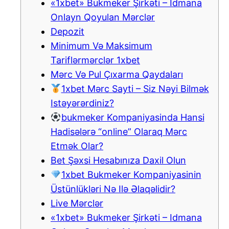
«1xbet» Bukmeker Şirkəti – Idmana
Onlayn Qoyulan Mərclər
Depozit
Minimum Və Maksimum
Tariflərmərclər 1xbet
Mərc Və Pul Çıxarma Qaydaları
1xbet Mərc Sayti – Siz Nəyi Bilmək
Istəyərərdiniz?
bukmeker Kompaniyasinda Hansi
Hadisələrə “online” Olaraq Mərc
Etmək Olar?
Bet Şəxsi Hesabınıza Daxil Olun
1xbet Bukmeker Kompaniyasinin
Üstünlükləri Nə Ilə Əlaqəlidir?
Live Mərclər
«1xbet» Bukmeker Şirkəti – Idmana