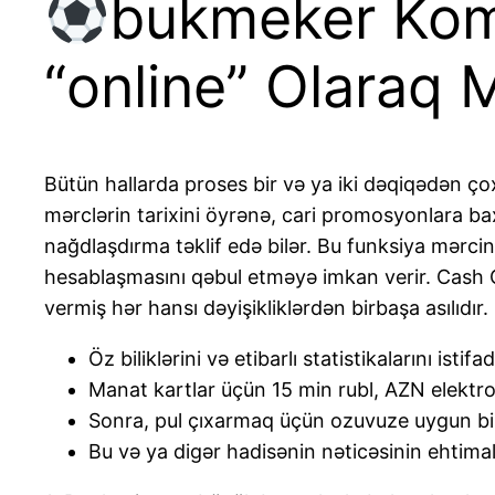
bukmeker Kom
“online” Olaraq 
Bütün hallarda proses bir və ya iki dəqiqədən çox
mərclərin tarixini öyrənə, cari promosyonlara bax
nağdlaşdırma təklif edə bilər. Bu funksiya mər
hesablaşmasını qəbul etməyə imkan verir. Cash O
vermiş hər hansı dəyişikliklərdən birbaşa asılıdır.
Öz biliklərini və etibarlı statistikalarını isti
Manat kartlar üçün 15 min rubl, AZN elektron
Sonra, pul çıxarmaq üçün ozuvuze uygun bir
Bu və ya digər hadisənin nəticəsinin ehtima