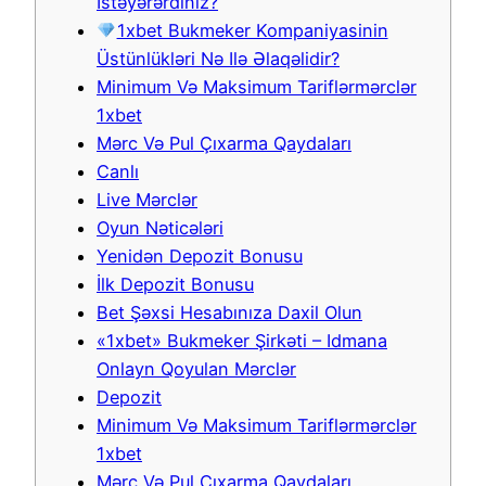
Istəyərərdiniz?
1xbet Bukmeker Kompaniyasinin
Üstünlükləri Nə Ilə Əlaqəlidir?
Minimum Və Maksimum Tariflərmərclər
1xbet
Mərc Və Pul Çıxarma Qaydaları
Canlı
Live Mərclər
Oyun Nəticələri
Yenidən Depozit Bonusu
İlk Depozit Bonusu
Bet Şəxsi Hesabınıza Daxil Olun
«1xbet» Bukmeker Şirkəti – Idmana
Onlayn Qoyulan Mərclər
Depozit
Minimum Və Maksimum Tariflərmərclər
1xbet
Mərc Və Pul Çıxarma Qaydaları