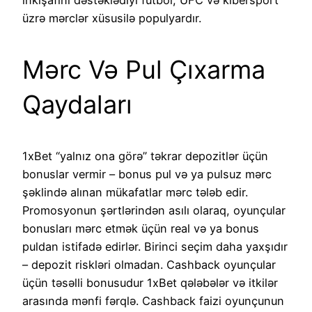
inkişafını dəstəklədiyi futbol, UFC və kibersport
üzrə mərclər xüsusilə populyardır.
Mərc Və Pul Çıxarma
Qaydaları
1xBet “yalnız ona görə” təkrar depozitlər üçün
bonuslar vermir – bonus pul və ya pulsuz mərc
şəklində alınan mükafatlar mərc tələb edir.
Promosyonun şərtlərindən asılı olaraq, oyunçular
bonusları mərc etmək üçün real və ya bonus
puldan istifadə edirlər. Birinci seçim daha yaxşıdır
– depozit riskləri olmadan. Cashback oyunçular
üçün təsəlli bonusudur 1xBet qələbələr və itkilər
arasında mənfi fərqlə. Cashback faizi oyunçunun