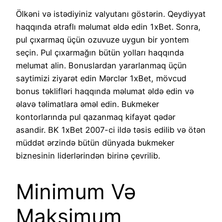
Ölkəni və istədiyiniz valyutanı göstərin. Qeydiyyat
haqqında ətraflı məlumat əldə edin 1xBet. Sonra,
pul çıxarmaq üçün ozuvuze uygun bir yontem
seçin. Pul çıxarmağın bütün yolları haqqında
melumat alin. Bonuslardan yararlanmaq üçün
saytimizi ziyarət edin Mərclər 1xBet, mövcud
bonus təklifləri haqqında məlumat əldə edin və
əlavə təlimatlara əməl edin. Bukmeker
kontorlarında pul qazanmaq kifayət qədər
asandir. BK 1xBet 2007-ci ildə təsis edilib və ötən
müddət ərzində bütün dünyada bukmeker
biznesinin liderlərindən birinə çevrilib.
Minimum Və
Maksimum