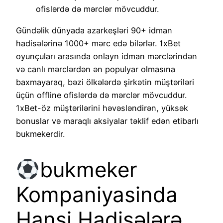
ofislərdə də mərclər mövcuddur.
Gündəlik dünyada azarkeşləri 90+ idman
hadisələrinə 1000+ mərc edə bilərlər. 1xBet
oyunçuları arasında onlayn idman mərclərindən
və canlı mərclərdən ən populyar olmasına
baxmayaraq, bəzi ölkələrdə şirkətin müştəriləri
üçün offline ofislərdə də mərclər mövcuddur.
1xBet-öz müştərilərini həvəsləndirən, yüksək
bonuslar və maraqlı aksiyalar təklif edən etibarlı
bukmekerdir.
bukmeker
Kompaniyasinda
Hansi Hadisələrə