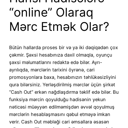
“online” Olaraq
Mərc Etmək Olar?
Bütün hallarda proses bir və ya iki dəqiqədən çox
çəkmir. Şəxsi hesabınıza daxil olmaqla, oyunçu
şəxsi məlumatlarını redaktə edə bilər. Ayrı-
ayrılıqda, mərclərin tarixini öyrənə, cari
promosyonlara baxa, hesabınızın təhlükəsizliyini
qura bilərsiniz. Yerləşdirilmiş mərclər üçün şirkət
“Cash Out” erkən nağdlaşdırma təklif edə bilər. Bu
funksiya mərcin qoyulduğu hadisənin yekun
nəticəsi müəyyən edilməmişdən əvvəl qoyulmuş
mərclərin hesablaşmasını qəbul etməyə imkan
verir. Cash Out məbləği cari əmsallara əsasən