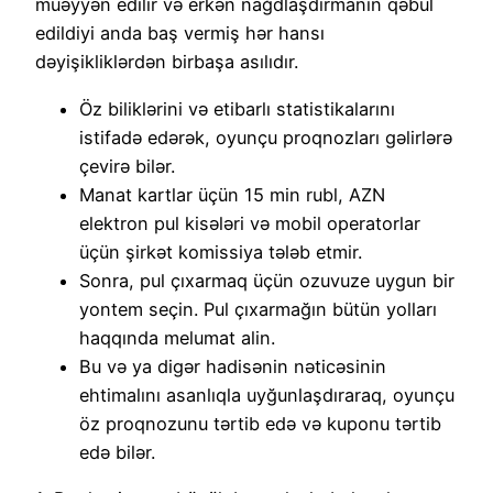
müəyyən edilir və erkən nağdlaşdırmanın qəbul
edildiyi anda baş vermiş hər hansı
dəyişikliklərdən birbaşa asılıdır.
Öz biliklərini və etibarlı statistikalarını
istifadə edərək, oyunçu proqnozları gəlirlərə
çevirə bilər.
Manat kartlar üçün 15 min rubl, AZN
elektron pul kisələri və mobil operatorlar
üçün şirkət komissiya tələb etmir.
Sonra, pul çıxarmaq üçün ozuvuze uygun bir
yontem seçin. Pul çıxarmağın bütün yolları
haqqında melumat alin.
Bu və ya digər hadisənin nəticəsinin
ehtimalını asanlıqla uyğunlaşdıraraq, oyunçu
öz proqnozunu tərtib edə və kuponu tərtib
edə bilər.