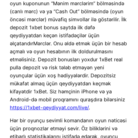
oyun kuponunun “Mənim mərclərim” bölməsində
(canlı mərc) və ya “Cash Out” bölməsində (oyun
öncəsi mərclər) müvafiq simvollar ilə göstərilir. İlk
depozit 1xbet bonus saytda ilk dəfə
qeydiyyatdan keçən istifadəçilər üçün
əlçatandırMərclər. Onu əldə etmək üçün bir hesab
açmalı və oyun hesabının ilk doldurulmasını
etməlisiniz. Depozit bonusları yoxdur 1xBet real
pulla depozit və risk tələb etməyən yeni
oyunçular üçün xoş hədiyyələrdir. Depozitsiz
mükafat almaq üçün qeydiyyatdan keçmək
kifayətdir 1xBet. Siz həmçinin iPhone və ya
Android-də mobil proqramını quraşdıra bilərsiniz
https://1xbet-qeydiyyat.com/live/
.
Hər bir oyunçu sevimli komandanın oyun nəticəsi
üçün proqnozlar etməyi sevir. Öz biliklərini və
etibarlı statistikalarını istifadə edərək, oyunçu