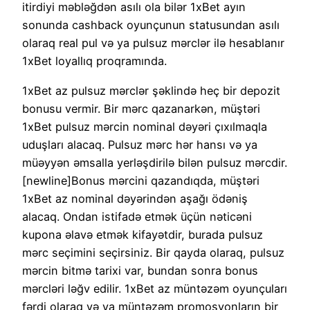
itirdiyi məbləğdən asılı ola bilər 1xBet ayın
sonunda cashback oyunçunun statusundan asılı
olaraq real pul və ya pulsuz mərclər ilə hesablanır
1xBet loyallıq proqramında.
1xBet az pulsuz mərclər şəklində heç bir depozit
bonusu vermir. Bir mərc qazanarkən, müştəri
1xBet pulsuz mərcin nominal dəyəri çıxılmaqla
uduşları alacaq. Pulsuz mərc hər hansı və ya
müəyyən əmsalla yerləşdirilə bilən pulsuz mərcdir.
[newline]Bonus mərcini qazandıqda, müştəri
1xBet az nominal dəyərindən aşağı ödəniş
alacaq. Ondan istifadə etmək üçün nəticəni
kupona əlavə etmək kifayətdir, burada pulsuz
mərc seçimini seçirsiniz. Bir qayda olaraq, pulsuz
mərcin bitmə tarixi var, bundan sonra bonus
mərcləri ləğv edilir. 1xBet az müntəzəm oyunçuları
fərdi olaraq və ya müntəzəm promosyonların bir