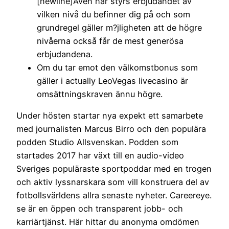
[newline]Även här styrs erbjudandet av
vilken nivå du befinner dig på och som
grundregel gäller m?jligheten att de högre
nivåerna också får de mest generösa
erbjudandena.
Om du tar emot den välkomstbonus som
gäller i actually LeoVegas livecasino är
omsättningskraven ännu högre.
Under hösten startar nya expekt ett samarbete
med journalisten Marcus Birro och den populära
podden Studio Allsvenskan. Podden som
startades 2017 har växt till en audio-video
Sveriges populäraste sportpoddar med en trogen
och aktiv lyssnarskara som vill konstruera del av
fotbollsvärldens allra senaste nyheter. Careereye.
se är en öppen och transparent jobb- och
karriärtjänst. Här hittar du anonyma omdömen