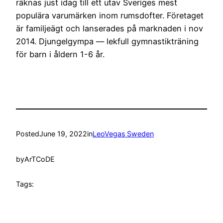
räknas just idag till ett utav Sveriges mest
populära varumärken inom rumsdofter. Företaget
är familjeägt och lanserades på marknaden i nov
2014. Djungelgympa — lekfull gymnastikträning
för barn i åldern 1-6 år.
Posted
June 19, 2022
in
LeoVegas Sweden
by
ArTCoDE
Tags: