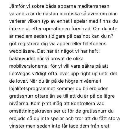
Jämför vi sobre båda apparna mediterranean
varandra är de nästan identiska så även om man
varierar vilken typ av enhet i spelar med finns du
inte se ut efter operationen förvirrad. Om du inte
är medlem sedan tidigare på casinot kan du n?
got registrera dig via appen eller telefonens
webbläsare. Det här är något vi har haft i
bakhuvudet när vi provat de olika
mobilversionerna, för vi vill vara säkra på att
LeoVegas v?ldigt ofta lever upp right up until det
de lovar. När du är på de högre nivåerna i
lojalitetsprogrammet kommer du bli erbjuden
gratissnurr oftare än se till att du är på de lägre
nivåerna. Kom j?mt ihåg att kontrollera vad
omsättningskraven ser ut för de gratissnurr du
erbjuds så du inte spelar och tror att du fått stora
vinster men sedan inte får lace dem från erat